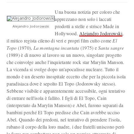
Una buona notizia per coloro che
apprezzano non solo i laccati
prodotti a stelle e strisce Made in
Alejandro Jodorowski
Hollywood.
Alejandro Jodorowski
,
il mitico regista cileno di veri e propri film culto come
El
Topo
(1970),
La montagna incantata
(1975) e
Santa sangre
(1989) è di nuovo al lavoro su un nuovo, singolare progetto
che coinvolge anche l'inquietante rock star Marylin Manson.
La vicenda si svolge dopo un'apocalisse nucleare. Tutto il
mondo è un deserto inospitale eccetto che per la piccola isola
paradisiaca dove è sepolto El Topo (Jodorowsky stesso).
Sebbene visibile e apparentemente accessibile, ogni tentativo
di entrare nell'isola è fallito. I figli di El Topo, Cain
(interpretato da Marylin Manson) e Abel, furono separati da
bambini perché El Topo predisse che Cain avrebbe ucciso
Abel. Quando dei predoni, nel tentativo di prendere l'isola,
rubano il corpo della loro madre, i due fratelli uniscono però
le forze per combattere non solo un nemico attrezzato di