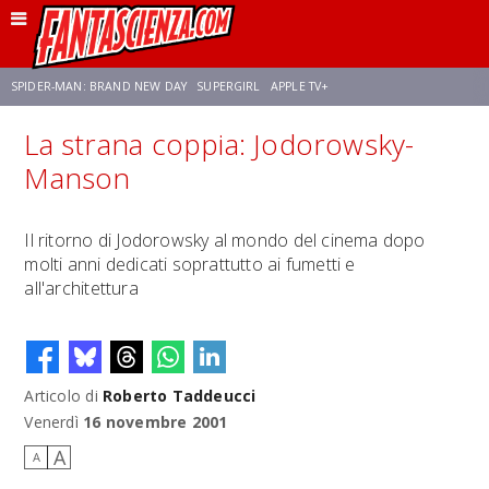
SPIDER-MAN: BRAND NEW DAY
SUPERGIRL
APPLE TV+
La strana coppia: Jodorowsky-
FRANCO RICCIARDIELLO
ZENDAYA
STAR TREK
AVENGERS: DOOMSDAY
Manson
NETFLIX
SADIE SINK
STAR TREK: STRANGE NEW WORLDS
Il ritorno di Jodorowsky al mondo del cinema dopo
molti anni dedicati soprattutto ai fumetti e
all'architettura
Articolo di
Roberto Taddeucci
Venerdì
16 novembre 2001
A
A