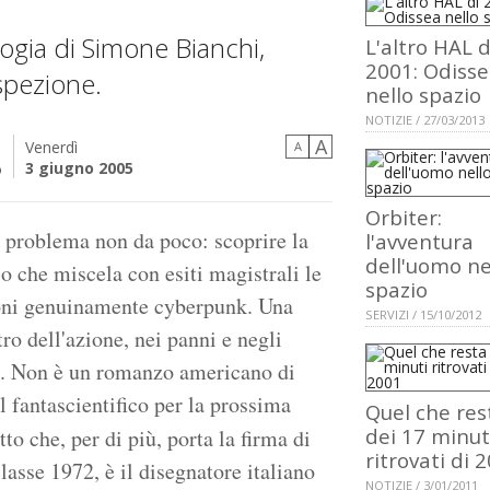
ilogia di Simone Bianchi,
L'altro HAL d
2001: Odiss
spezione.
nello spazio
NOTIZIE / 27/03/2013
A
Venerdì
A
o
3 giugno 2005
Orbiter:
 problema non da poco: scoprire la
l'avventura
dell'uomo ne
co che miscela con esiti magistrali le
spazio
ioni genuinamente cyberpunk. Una
SERVIZI / 15/10/2012
ro dell'azione, nei panni e negli
sso. Non è un romanzo americano di
fantascientifico per la prossima
Quel che res
dei 17 minut
to che, per di più, porta la firma di
ritrovati di 
classe 1972, è il disegnatore italiano
NOTIZIE / 3/01/2011