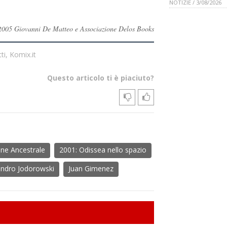
NOTIZIE / 3/08/2026
i ©2005 Giovanni De Matteo e Associazione Delos Books
i, Komix.it
Questo articolo ti è piaciuto?
ine Ancestrale
2001: Odissea nello spazio
andro Jodorowski
Juan Gimenez