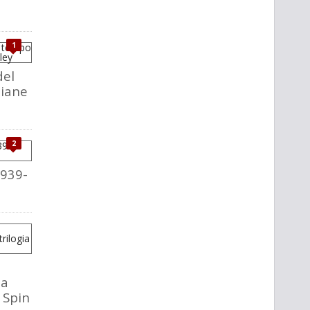
1
del
liane
2
1939-
la
o Spin