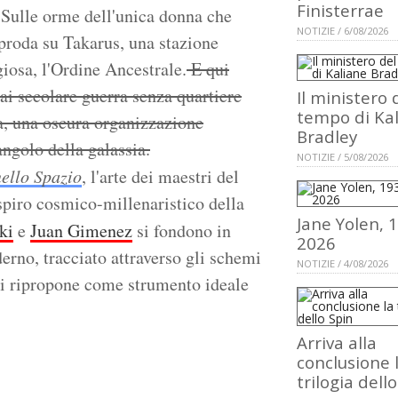
Finisterrae
. Sulle orme dell'unica donna che
NOTIZIE / 6/08/2026
proda su Takarus, una stazione
giosa, l'Ordine Ancestrale.
E qui
ai secolare guerra senza quartiere
Il ministero 
tempo di Ka
a, una oscura organizzazione
Bradley
angolo della galassia.
NOTIZIE / 5/08/2026
ello Spazio
, l'arte dei maestri del
spiro cosmico-millenaristico della
Jane Yolen, 
ki
e
Juan Gimenez
si fondono in
2026
rno, tracciato attraverso gli schemi
NOTIZIE / 4/08/2026
 si ripropone come strumento ideale
Arriva alla
conclusione 
trilogia dell