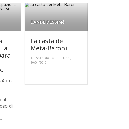
BANDE DESSINé
a
La casta dei
 la
Meta-Baroni
para
ALESSANDRO MICHELUCCI,
20/04/2013
vo
maCon
 il
oso di
17