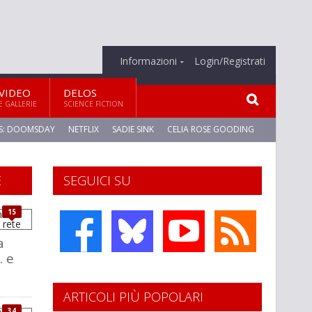
Informazioni
Login/Registrati
VIDEO
DELOS
E GALLERIE
SCIENCE FICTION
S: DOOMSDAY
NETFLIX
SADIE SINK
CELIA ROSE GOODING
E
SEGUICI SU
15
a
. e
ARTICOLI PIÙ POPOLARI
34