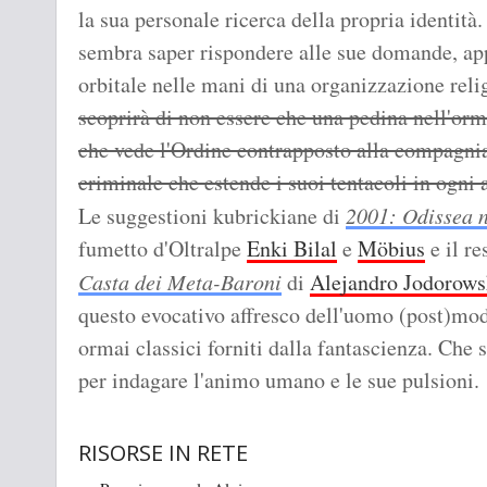
la sua personale ricerca della propria identità
sembra saper rispondere alle sue domande, ap
orbitale nelle mani di una organizzazione reli
scoprirà di non essere che una pedina nell'orm
che vede l'Ordine contrapposto alla compagni
criminale che estende i suoi tentacoli in ogni 
Le suggestioni kubrickiane di
2001: Odissea n
fumetto d'Oltralpe
Enki Bilal
e
Möbius
e il re
Casta dei Meta-Baroni
di
Alejandro Jodorows
questo evocativo affresco dell'uomo (post)mode
ormai classici forniti dalla fantascienza. Che
per indagare l'animo umano e le sue pulsioni.
RISORSE IN RETE