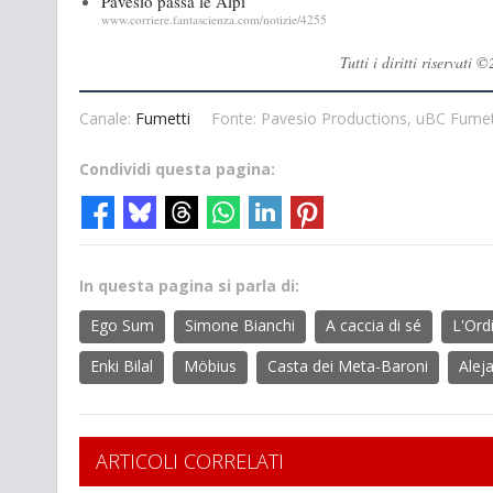
Pavesio passa le Alpi
www.corriere.fantascienza.com/notizie/4255
Tutti i diritti riservat
Canale:
Fumetti
Fonte: Pavesio Productions, uBC Fumett
Condividi questa pagina:
In questa pagina si parla di:
Ego Sum
Simone Bianchi
A caccia di sé
L'Ord
Enki Bilal
Möbius
Casta dei Meta-Baroni
Alej
ARTICOLI CORRELATI