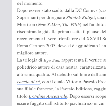
del momento.
Dopo essere stato scelto dalla DC Comics (casa 
Superman) per disegnare
, una
Shinink Knight
Morrison (
,
) nell'ambito 
New X-Men
The Filth
riscontrando già alla prima uscita il plauso de
recentemente il vero trionfatore del XXVIII S
Roma Cartoon 2005, dove si è aggiudicato l'
migliore autore.
La trilogia di
rappresenta il vertice ar
Ego Sum
poliedrico autore di casa nostra, caratterizzat
altissima qualità. Al debutto sul finire dell'a
caccia di sé
, con il quale Vittorio Pavesio Pro
sua filiale francese, la Pavesio Editions, raggi
titolo
L'Ordine Ancestrale
. Dopo essersi scope
essere fuggito dall'istituito psichiatrico in cu