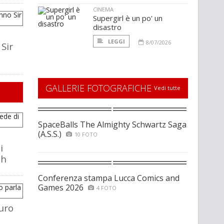
CINEMA
Supergirl è un po' un
disastro
LEGGI
8/07/2026
Sir
GALLERIE FOTOGRAFICHE
Vedi tutte
SpaceBalls The Almighty Schwartz Saga
(A.S.S.)
10 FOTO
i
ch
Conferenza stampa Lucca Comics and
Games 2026
4 FOTO
uro