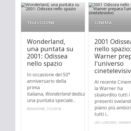
TELEVISIONE
CINEMA
Wonderland,
2001 Odisse
una puntata su
nello spazio:
2001: Odissea
Warner pre
nello spazio
l'universo
cinetelevisi
In occasione del 50°
anniversario della
Al recente Cine
prima
la Warner ha
italiana,
Wonderland
dedica
sbalordito tutti i
una puntata speciale...
presenti svelando
piano più ambizi
REDAZIONE, 7/12/2018
tutti i...
LEO LORUSSO, 1/04/20