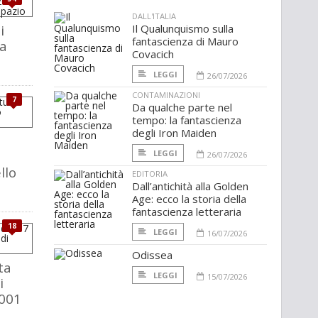
DALL'ITALIA
i
Il Qualunquismo sulla
fantascienza di Mauro
ea
Covacich
LEGGI
26/07/2026
CONTAMINAZIONI
7
Da qualche parte nel
tempo: la fantascienza
degli Iron Maiden
LEGGI
26/07/2026
llo
EDITORIA
Dall’antichità alla Golden
Age: ecco la storia della
fantascienza letteraria
18
LEGGI
16/07/2026
Odissea
ta
LEGGI
15/07/2026
i
2001