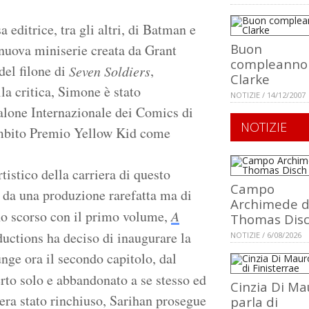
editrice, tra gli altri, di Batman e
Buon
 nuova miniserie creata da Grant
compleanno 
del filone di
,
Seven Soldiers
Clarke
lla critica, Simone è stato
NOTIZIE / 14/12/2007
alone Internazionale dei Comics di
NOTIZIE
ambito Premio Yellow Kid come
tistico della carriera di questo
Campo
a da una produzione rarefatta ma di
Archimede d
nno scorso con il primo volume,
A
Thomas Dis
ductions ha deciso di inaugurare la
NOTIZIE / 6/08/2026
unge ora il secondo capitolo, dal
rto solo e abbandonato a se stesso ed
Cinzia Di Ma
i era stato rinchiuso, Sarihan prosegue
parla di