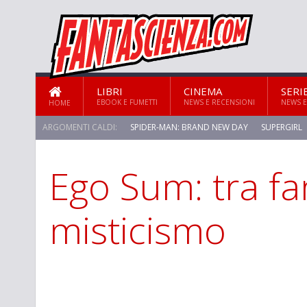
LIBRI
CINEMA
SERI
EBOOK E FUMETTI
NEWS E RECENSIONI
NEWS E
HOME
ARGOMENTI CALDI:
SPIDER-MAN: BRAND NEW DAY
SUPERGIRL
Ego Sum: tra fa
misticismo