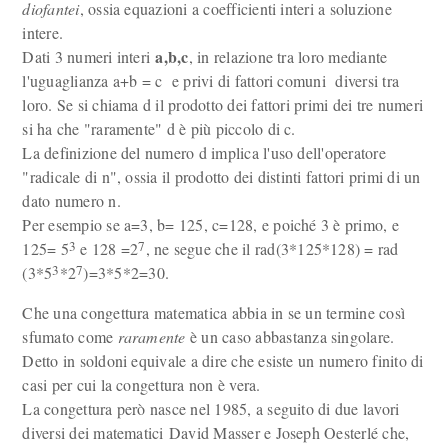
diofantei
, ossia equazioni a coefficienti interi a soluzione
intere.
a,b,c
Dati 3 numeri interi
, in relazione tra loro mediante
l'uguaglianza a+b = c e privi di fattori comuni diversi tra
loro. Se si chiama d il prodotto dei fattori primi dei tre numeri
si ha che "raramente" d è più piccolo di c.
La definizione del numero d implica l'uso dell'operatore
"radicale di n", ossia il prodotto dei distinti fattori primi di un
dato numero n.
Per esempio se a=3, b= 125, c=128, e poiché 3 è primo, e
3
7
125= 5
e 128 =2
, ne segue che il rad(3*125*128) = rad
3
7
(3*5
*2
)=3*5*2=30.
Che una congettura matematica abbia in se un termine così
sfumato come
raramente
è un caso abbastanza singolare.
Detto in soldoni equivale a dire che esiste un numero finito di
casi per cui la congettura non è vera.
La congettura però nasce nel 1985, a seguito di due lavori
diversi dei matematici David Masser e Joseph Oesterlé che,