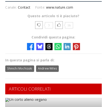
Canale:
Contact
Fonte:
www.nature.com
Questo articolo ti è piaciuto?
3
16
Condividi questa pagina:
In questa pagina si parla di:
Shinichi Mochizuki
Andrew Wiles
ARTICOLI CORRELATI