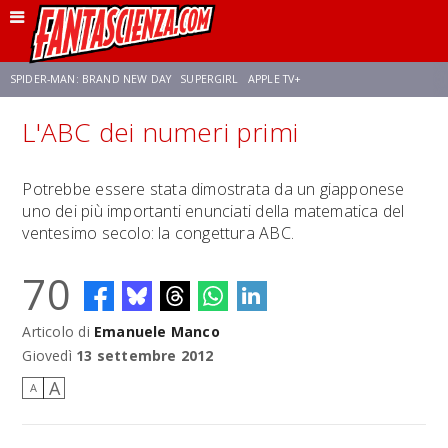
SPIDER-MAN: BRAND NEW DAY
SUPERGIRL
APPLE TV+
L'ABC dei numeri primi
FRANCO RICCIARDIELLO
ZENDAYA
STAR TREK
AVENGERS: DOOMSDAY
Potrebbe essere stata dimostrata da un giapponese
uno dei più importanti enunciati della matematica del
NETFLIX
SADIE SINK
STAR TREK: STRANGE NEW WORLDS
ventesimo secolo: la congettura ABC.
70
Articolo di
Emanuele Manco
Giovedì
13 settembre 2012
A
A