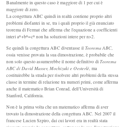
Banalmente in questo caso è maggiore di 1 per cui è
maggiore di zero.
La congettura ABC quindi in realtà contiene proprio altri
problemi diofantei in se, tra i quali proprio il già enunciato
teorema di Fermat che afferma che l'equazione a coefficienti
n
n
n
interi a
+b
=c
non ha soluzioni intere per n>2.
Se quindi la congettura ABC diventasse il
Teorema ABC
,
ossia venisse provata la sua dimostrazione, è probabile che
non solo questo assumerebbe il nome definitivo di
Teorema
ABC di David Masser, Mochizuki e Oesterlé
, ma
costituirebbe la strada per risolvere altri problemi della stessa
classe in termine di relazione tra numeri primi, come afferma
anche il matematico Brian Conrad, dell'Università di
Stanford, California.
Non è la prima volta che un matematico afferma di aver
trovato la dimostrazione della congettura ABC. Nel 2007 il
francese Lucien Szpiro, dai cui lavori era in realtà stata