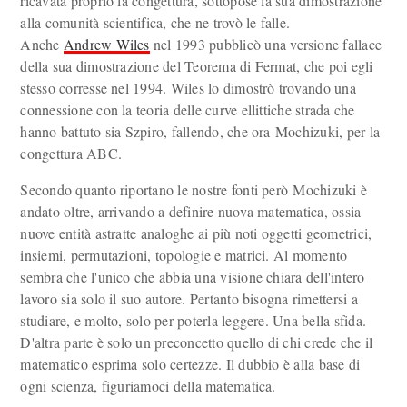
ricavata proprio la congettura, sottopose la sua dimostrazione
alla comunità scientifica, che ne trovò le falle.
Anche
Andrew Wiles
nel 1993 pubblicò una versione fallace
della sua dimostrazione del Teorema di Fermat, che poi egli
stesso corresse nel 1994. Wiles lo dimostrò trovando una
connessione con la teoria delle curve ellittiche strada che
hanno battuto sia Szpiro, fallendo, che ora Mochizuki, per la
congettura ABC.
Secondo quanto riportano le nostre fonti però Mochizuki è
andato oltre, arrivando a definire nuova matematica, ossia
nuove entità astratte analoghe ai più noti oggetti geometrici,
insiemi, permutazioni, topologie e matrici. Al momento
sembra che l'unico che abbia una visione chiara dell'intero
lavoro sia solo il suo autore. Pertanto bisogna rimettersi a
studiare, e molto, solo per poterla leggere. Una bella sfida.
D'altra parte è solo un preconcetto quello di chi crede che il
matematico esprima solo certezze. Il dubbio è alla base di
ogni scienza, figuriamoci della matematica.