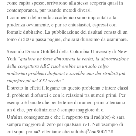
come capita spesso, arrivarono alla stessa scoperta quasi in
contemporanea, pur usando metodi diversi.
I commenti del mondo accademico sono improntati alla
prudenza ovviamente, e pur se entusiastici, espressi con
formule dubitative. La pubblicazione dei risultati consta di un
tomo di 500 e passa pagine, che sarà durissimo da esaminare.
Secondo Dorian Goldfeld della Columbia University di New
York
"qualora ne fosse dimostrata la verità, la dimostrazione
della congettura ABC risolverebbe in un solo colpo
moltissimi problemi diofantei e sarebbe uno dei risultati più
stupefacenti del XXI secolo."
È stretto in effetti il legame tra questo problema e intere classi
di problemi diofantei e con le relazioni tra numeri primi. Per
esempio è banale che per le terne di numeri primi otteniamo
un d che, per definizione è sempre maggiore di c.
r
Un'altra conseguenza è che il rapporto tra il rad(abc)
/c sarà
sempre maggiore di zero per qualsiasi r>1. Nell'esempio di
2
cui sopra per r=2 otteniamo che rad(abc)
/c= 900/128.