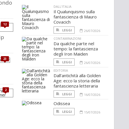
Mondo
DALL'ITALIA
Il Qualunquismo sulla
fantascienza di Mauro
Covacich
12
LEGGI
26/07/2026
ip
CONTAMINAZIONI
Da qualche parte nel
tempo: la fantascienza
degli Iron Maiden
23
LEGGI
26/07/2026
i
EDITORIA
Dall’antichità alla Golden
Age: ecco la storia della
fantascienza letteraria
2
LEGGI
16/07/2026
Odissea
LEGGI
15/07/2026