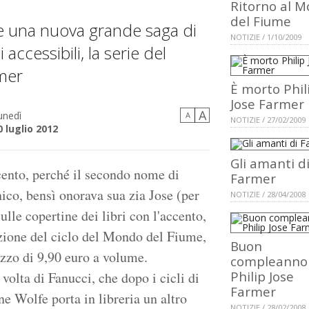
Ritorno al 
del Fiume
e una nuova grande saga di
NOTIZIE / 1/10/2009
 accessibili, la serie del
mer
È morto Phil
Jose Farmer
A
unedì
A
NOTIZIE / 27/02/2009
0 luglio 2012
Gli amanti d
ccento, perché il secondo nome di
Farmer
ico, bensì onorava sua zia Jose (per
NOTIZIE / 28/04/2008
lle copertine dei libri con l'accento,
ione del ciclo del Mondo del Fiume,
Buon
rezzo di 9,90 euro a volume.
compleanno
Philip Jose
volta di Fanucci, che dopo i cicli di
Farmer
e Wolfe porta in libreria un altro
NOTIZIE / 28/02/2008