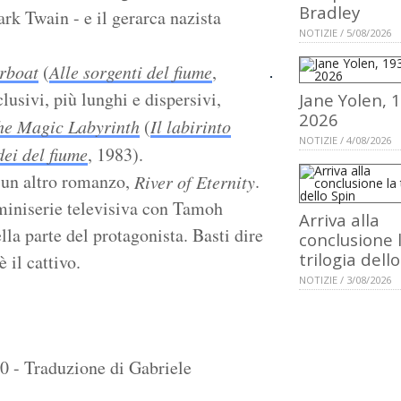
Bradley
rk Twain - e il gerarca nazista
NOTIZIE / 5/08/2026
rboat
(
Alle sorgenti del fiume
,
lusivi, più lunghi e dispersivi,
Jane Yolen, 
2026
he Magic Labyrinth
(
Il labirinto
NOTIZIE / 4/08/2026
dei del fiume
, 1983).
 un altro romanzo,
.
River of Eternity
miniserie televisiva con Tamoh
Arriva alla
ella parte del protagonista. Basti dire
conclusione 
trilogia dell
 il cattivo.
NOTIZIE / 3/08/2026
90 - Traduzione di Gabriele