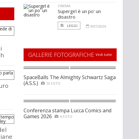
CINEMA
Supergirl è un po' un
disastro
LEGGI
8/07/2026
i
GALLERIE FOTOGRAFICHE
ch
Vedi tutte
SpaceBalls The Almighty Schwartz Saga
(A.S.S.)
10 FOTO
uro
Conferenza stampa Lucca Comics and
Games 2026
4 FOTO
del
liane