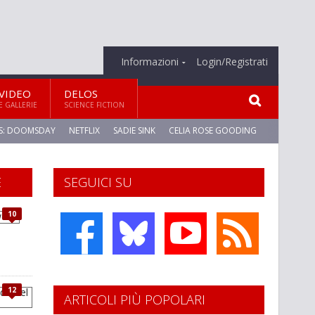
Informazioni
Login/Registrati
VIDEO
DELOS
E GALLERIE
SCIENCE FICTION
S: DOOMSDAY
NETFLIX
SADIE SINK
CELIA ROSE GOODING
E
SEGUICI SU
10
12
ARTICOLI PIÙ POPOLARI