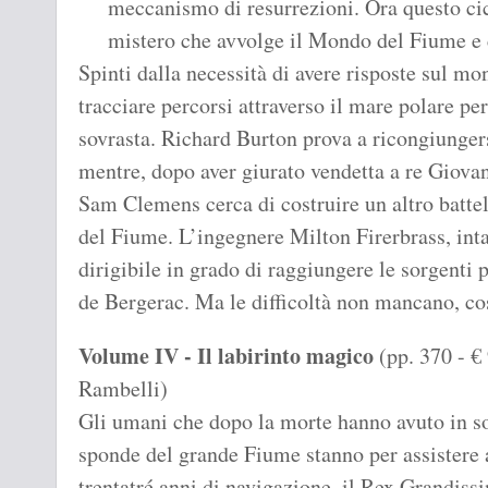
meccanismo di resurrezioni. Ora questo cicl
mistero che avvolge il Mondo del Fiume e c
Spinti dalla necessità di avere risposte sul mon
tracciare percorsi attraverso il mare polare pe
sovrasta. Richard Burton prova a ricongiunger
mentre, dopo aver giurato vendetta a re Giova
Sam Clemens cerca di costruire un altro battell
del Fiume. L’ingegnere Milton Firerbrass, int
dirigibile in grado di raggiungere le sorgenti
de Bergerac. Ma le difficoltà non mancano, cos
Volume IV - Il labirinto magico
(pp. 370 - €
Rambelli)
Gli umani che dopo la morte hanno avuto in so
sponde del grande Fiume stanno per assistere 
trentatré anni di navigazione, il Rex Grandiss