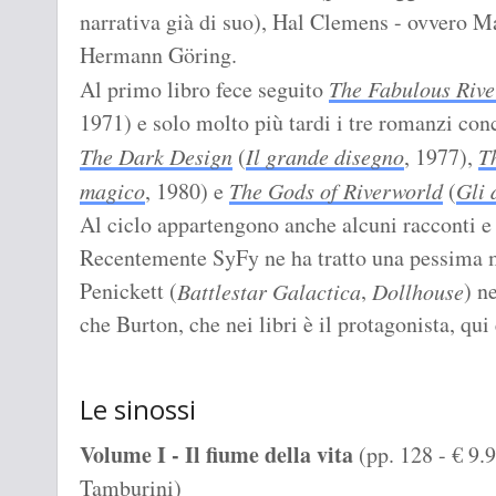
narrativa già di suo), Hal Clemens - ovvero Ma
Hermann Göring.
Al primo libro fece seguito
The Fabulous Rive
1971) e solo molto più tardi i tre romanzi conc
The Dark Design
(
Il grande disegno
, 1977),
T
magico
, 1980) e
The Gods of Riverworld
(
Gli 
Al ciclo appartengono anche alcuni racconti e
Recentemente SyFy ne ha tratto una pessima 
Penickett (
,
) n
Battlestar Galactica
Dollhouse
che Burton, che nei libri è il protagonista, qui è
Le sinossi
Volume I - Il fiume della vita
(pp. 128 - € 9.
Tamburini)