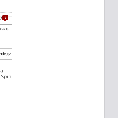
2
1939-
la
o Spin