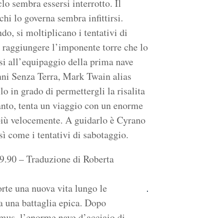
o sembra essersi interrotto. Il
hi lo governa sembra infittirsi.
do, si moltiplicano i tentativi di
r raggiungere l’imponente torre che lo
si all’equipaggio della prima nave
nni Senza Terra, Mark Twain alias
o in grado di permettergli la risalita
anto, tenta un viaggio con un enorme
 più velocemente. A guidarlo è Cyrano
ì come i tentativi di sabotaggio.
 9.90 – Traduzione di Roberta
rte una nuova vita lungo le
a una battaglia epica. Dopo
imus, l’enorme nave d’acciaio di