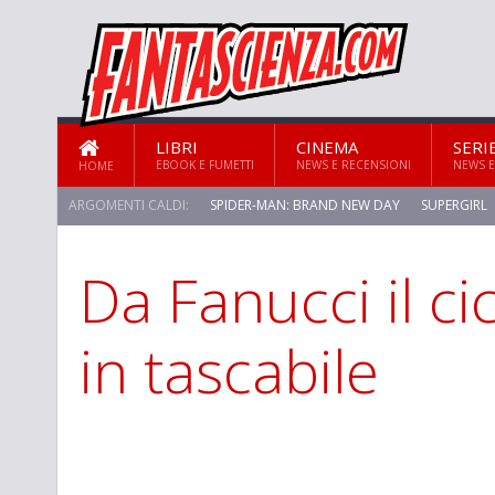
LIBRI
CINEMA
SERI
EBOOK E FUMETTI
NEWS E RECENSIONI
NEWS E
HOME
ARGOMENTI CALDI:
SPIDER-MAN: BRAND NEW DAY
SUPERGIRL
Da Fanucci il ci
in tascabile