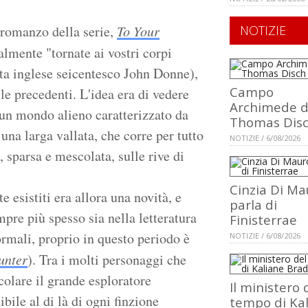
 romanzo della serie,
To Your
NOTIZIE
ralmente "tornate ai vostri corpi
oeta inglese seicentesco John Donne),
Campo
e precedenti. L'idea era di vedere
Archimede d
u un mondo alieno caratterizzato da
Thomas Dis
una larga vallata, che corre per tutto
NOTIZIE / 6/08/2026
, sparsa e mescolata, sulle rive di
Cinzia Di Ma
e esistiti era allora una novità, e
parla di
re più spesso sia nella letteratura
Finisterrae
ormali, proprio in questo periodo è
NOTIZIE / 6/08/2026
unter
). Tra i molti personaggi che
olare il grande esploratore
Il ministero 
ile al di là di ogni finzione
tempo di Ka