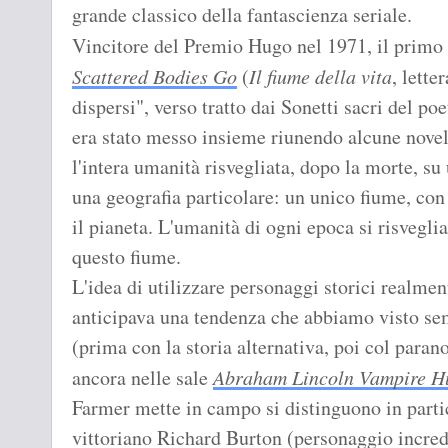
grande classico della fantascienza seriale.
Vincitore del Premio Hugo nel 1971, il primo
Scattered Bodies Go
(
Il fiume della vita
, lette
dispersi", verso tratto dai Sonetti sacri del p
era stato messo insieme riunendo alcune novell
l'intera umanità risvegliata, dopo la morte, s
una geografia particolare: un unico fiume, con 
il pianeta. L'umanità di ogni epoca si risveglia
questo fiume.
L'idea di utilizzare personaggi storici realment
anticipava una tendenza che abbiamo visto semp
(prima con la storia alternativa, poi col paran
ancora nelle sale
Abraham Lincoln Vampire H
Farmer mette in campo si distinguono in partic
vittoriano Richard Burton (personaggio incredib