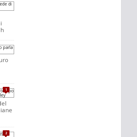
i
ch
uro
1
del
liane
2