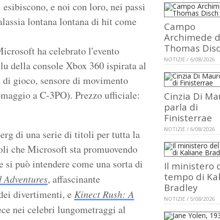
 esibiscono, e noi con loro, nei passi
alassia lontana lontana di hit come
Campo
Archimede d
Thomas Dis
icrosoft ha celebrato l'evento
NOTIZIE / 6/08/2026
lu della console Xbox 360 ispirata al
 di gioco, sensore di movimento
omaggio a C-3PO). Prezzo ufficiale:
Cinzia Di Ma
parla di
Finisterrae
NOTIZIE / 6/08/2026
rg di una serie di titoli per tutta la
coli che Microsoft sta promuovendo
 si può intendere come una sorta di
Il ministero 
tempo di Ka
d Adventures
, affascinante
Bradley
dei divertimenti, e
Kinect Rush: A
NOTIZIE / 5/08/2026
vece nei celebri lungometraggi al