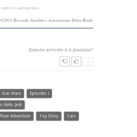
fe-1000-9115-d8024d5309c1
vati ©2012 Riccardo Anselmi e Associazione Delos Books
Questo articolo ti è piaciuto?
1
t Star Wars
Episodio I
o dello Jedi
 Pixar Adventure
Toy Story
Cars