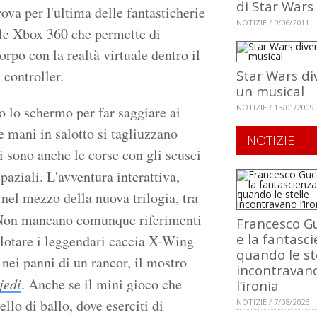
di Star Wars
ova per l'ultima delle fantasticherie
NOTIZIE / 9/06/2011
ole Xbox 360 che permette di
rpo con la realtà virtuale dentro il
 controller.
Star Wars di
un musical
NOTIZIE / 13/01/2009
o lo schermo per far saggiare ai
e mani in salotto si tagliuzzano
NOTIZIE
i sono anche le corse con gli scusci
paziali. L'avventura interattiva,
 nel mezzo della nuova trilogia, tra
Non mancano comunque riferimenti
Francesco Gu
e la fantasci
pilotare i leggendari caccia X-Wing
quando le st
 nei panni di un rancor, il mostro
incontravan
jedi
. Anche se il mini gioco che
l’ironia
lo di ballo, dove eserciti di
NOTIZIE / 7/08/2026