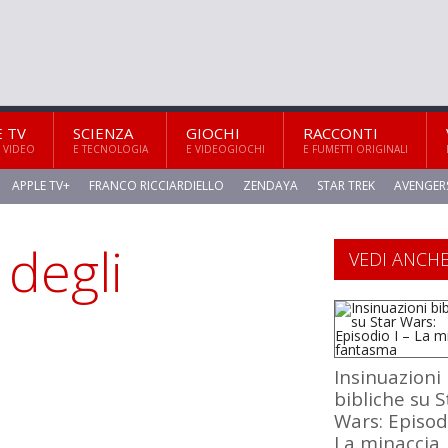
E TV
SCIENZA
GIOCHI
RACCONTI
 VIDEO
E TECNOLOGIA
E VIDEOGIOCHI
E FUMETTI ORIGINALI
APPLE TV+
FRANCO RICCIARDIELLO
ZENDAYA
STAR TREK
AVENGER
 degli
VEDI ANCH
Insinuazioni
bibliche su S
Wars: Episodi
La minaccia