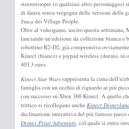
stormtrooper (o qualsiasi altro personaggio) si
di danza senza vergogna delle versioni della g
dei Village People.
Ymca
Oltre al videogame, uscito questa settimana, M
lanciando un'edizione da collezione bianca e b
robottino R2-D2, già comprensiva ovviamente
Kinect (bianco) e joypad wireless (dorato, in 
403,3 euro.
rappresenta la cima dell'icebe
Kinect Star Wars
famiglia con un occhio di riguardo ai più pic
con successo su Xbox 360 Kinect. A quello che
trittico si ricollegano anche
Kinect Disneylan
declinazione interattiva del più famoso parco 
Disney Pixar Adventure
, col quale si entra in