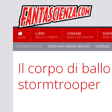
LIBRI
CINEMA
SERI
EBOOK E FUMETTI
NEWS E RECENSIONI
NEWS E
HOME
ARGOMENTI CALDI:
SPIDER-MAN: BRAND NEW DAY
SUPERGIRL
Il corpo di ballo
STAR TREK: STRANGE NEW WORLDS
stormtrooper