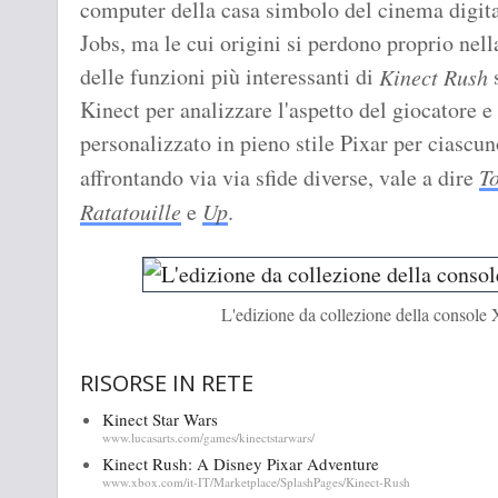
computer della casa simbolo del cinema digital
Jobs, ma le cui origini si perdono proprio ne
delle funzioni più interessanti di
s
Kinect Rush
Kinect per analizzare l'aspetto del giocatore e
personalizzato in pieno stile Pixar per ciascun
affrontando via via sfide diverse, vale a dire
T
Ratatouille
e
Up
.
L'edizione da collezione della console
RISORSE IN RETE
Kinect Star Wars
www.lucasarts.com/games/kinectstarwars/
Kinect Rush: A Disney Pixar Adventure
www.xbox.com/it-IT/Marketplace/SplashPages/Kinect-Rush