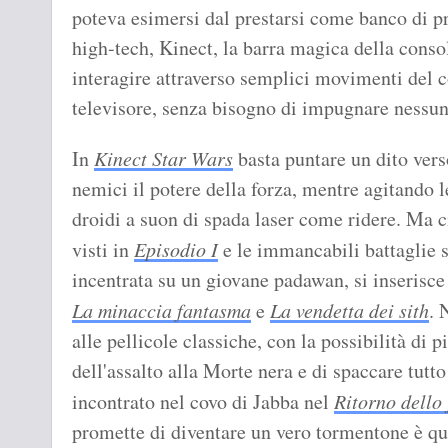
poteva esimersi dal prestarsi come banco di pr
high-tech, Kinect, la barra magica della cons
interagire attraverso semplici movimenti del co
televisore, senza bisogno di impugnare nessun
In
Kinect Star Wars
basta puntare un dito vers
nemici il potere della forza, mentre agitando l
droidi a suon di spada laser come ridere. Ma c
visti in
Episodio I
e le immancabili battaglie s
incentrata su un giovane padawan, si inserisce
La minaccia fantasma
e
La vendetta dei sith
. 
alle pellicole classiche, con la possibilità di 
dell'assalto alla Morte nera e di spaccare tutto
incontrato nel covo di Jabba nel
Ritorno dello 
promette di diventare un vero tormentone è quel