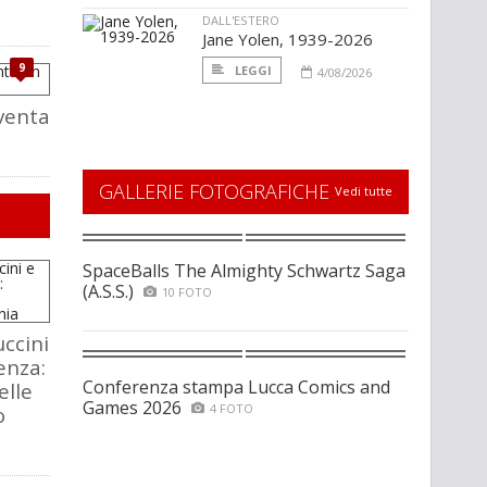
DALL'ESTERO
Jane Yolen, 1939-2026
9
LEGGI
4/08/2026
venta
GALLERIE FOTOGRAFICHE
Vedi tutte
SpaceBalls The Almighty Schwartz Saga
(A.S.S.)
10 FOTO
ccini
enza:
Conferenza stampa Lucca Comics and
elle
Games 2026
4 FOTO
o