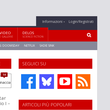
Informazioni
Login/Registrati
VIDEO
DELOS
E GALLERIE
SCIENCE FICTION
S: DOOMSDAY
NETFLIX
SADIE SINK
E
SEGUICI SU
14
tar
o I –
ARTICOLI PIÙ POPOLARI