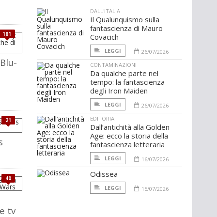
DALL'ITALIA
Il Qualunquismo sulla
fantascienza di Mauro
181
Covacich
LEGGI
26/07/2026
Blu-
CONTAMINAZIONI
Da qualche parte nel
tempo: la fantascienza
degli Iron Maiden
LEGGI
26/07/2026
EDITORIA
21
Dall’antichità alla Golden
Age: ecco la storia della
s
fantascienza letteraria
LEGGI
16/07/2026
Odissea
40
LEGGI
15/07/2026
e tv