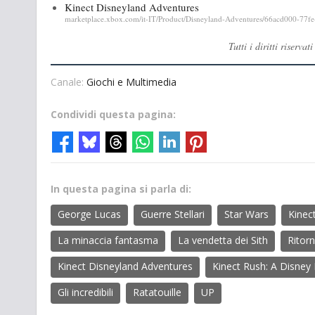
Kinect Disneyland Adventures
marketplace.xbox.com/it-IT/Product/Disneyland-Adventures/66acd000-77
Tutti i diritti riser
Canale:
Giochi e Multimedia
Condividi questa pagina:
In questa pagina si parla di:
George Lucas
Guerre Stellari
Star Wars
Kinec
La minaccia fantasma
La vendetta dei Sith
Ritorn
Kinect Disneyland Adventures
Kinect Rush: A Disney
Gli incredibili
Ratatouille
UP