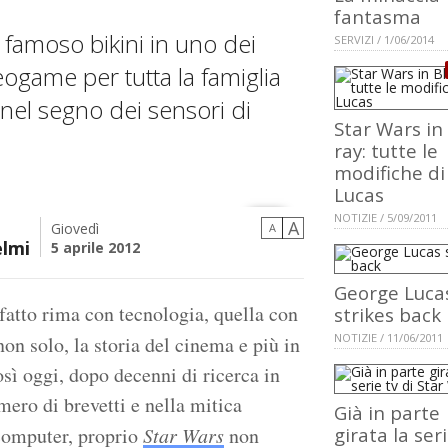
fantasma
 famoso bikini in uno dei
SERVIZI / 1/06/2014
ideogame per tutta la famiglia
nel segno dei sensori di
Star Wars in 
ray: tutte le
modifiche di
Lucas
NOTIZIE / 5/09/2011
A
Giovedì
A
elmi
5 aprile 2012
George Luca
fatto rima con tecnologia, quella con
strikes back
NOTIZIE / 11/06/2011
on solo, la storia del cinema e più in
osì oggi, dopo decenni di ricerca in
ero di brevetti e nella mitica
Già in parte
 computer, proprio
Star Wars
non
girata la seri