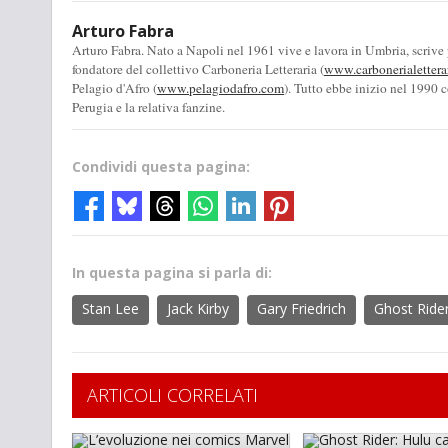
Arturo Fabra
Arturo Fabra. Nato a Napoli nel 1961 vive e lavora in Umbria, scrive
fondatore del collettivo Carboneria Letteraria (
www.carbonerialettera
Pelagio d'Afro (
www.pelagiodafro.com
). Tutto ebbe inizio nel 1990 c
Perugia e la relativa fanzine.
Condividi questa pagina:
In questa pagina si parla di:
Stan Lee
Jack Kirby
Gary Friedrich
Ghost Ride
ARTICOLI CORRELATI