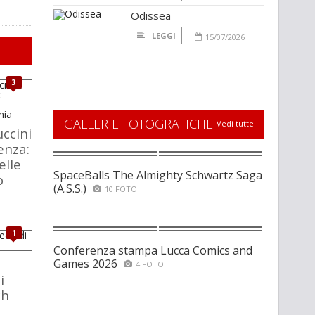
Odissea
LEGGI
15/07/2026
3
GALLERIE FOTOGRAFICHE
Vedi tutte
ccini
enza:
elle
SpaceBalls The Almighty Schwartz Saga
o
(A.S.S.)
10 FOTO
1
Conferenza stampa Lucca Comics and
Games 2026
4 FOTO
i
ch