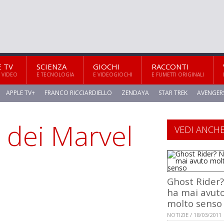
E TV
SCIENZA
GIOCHI
RACCONTI
 VIDEO
E TECNOLOGIA
E VIDEOGIOCHI
E FUMETTI ORIGINALI
APPLE TV+
FRANCO RICCIARDIELLO
ZENDAYA
STAR TREK
AVENGER
e dei Marvel
VEDI ANCH
Ghost Rider
ha mai avut
molto senso
NOTIZIE / 18/03/2011