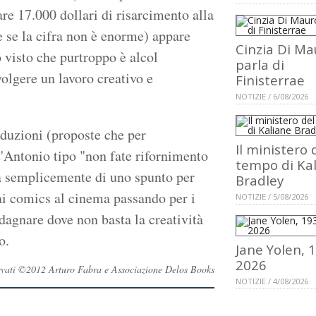
gare 17.000 dollari di risarcimento alla
 se la cifra non è enorme) appare
Cinzia Di Ma
 visto che purtroppo è alcol
parla di
olgere un lavoro creativo e
Finisterrae
NOTIZIE / 6/08/2026
oduzioni (proposte che per
Il ministero 
t'Antonio tipo "non fate rifornimento
tempo di Ka
ma semplicemente di uno spunto per
Bradley
ai comics al cinema passando per i
NOTIZIE / 5/08/2026
adagnare dove non basta la creatività
o.
Jane Yolen, 
2026
iservati ©2012 Arturo Fabra e Associazione Delos Books
NOTIZIE / 4/08/2026