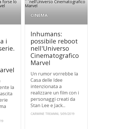
CINEMA
:
Inhumans:
a i
possibile reboot
serie.
nell'Universo
Cinematografico
Marvel
arvel
Un rumor vorrebbe la
Casa delle Idee
e
intenzionata a
ente la
realizzare un film con i
ascita
personaggi creati da
erie
Stan Lee e Jack...
 ma
CARMINE TREANNI, 5/09/2019
019