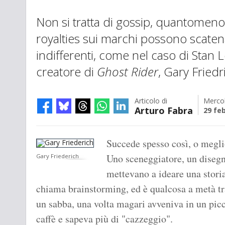
Non si tratta di gossip, quantomeno 
royalties sui marchi possono scate
indifferenti, come nel caso di Stan L
creatore di
Ghost Rider
, Gary Friedr
Articolo di
Mercol
Arturo Fabra
29 fe
Succede spesso così, o megli
Uno sceneggiatore, un disegna
Gary Friederich
mettevano a ideare una storia
chiama brainstorming, ed è qualcosa a metà tr
un sabba, una volta magari avveniva in un picc
caffè e sapeva più di "cazzeggio".