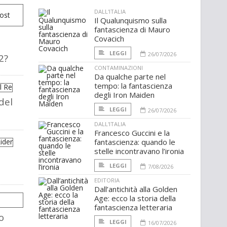
DALL'ITALIA
Il Qualunquismo sulla
fantascienza di Mauro
Covacich
LEGGI
26/07/2026
2?
CONTAMINAZIONI
Da qualche parte nel
tempo: la fantascienza
degli Iron Maiden
del
LEGGI
26/07/2026
DALL'ITALIA
Francesco Guccini e la
fantascienza: quando le
stelle incontravano l’ironia
LEGGI
7/08/2026
EDITORIA
Dall’antichità alla Golden
Age: ecco la storia della
fantascienza letteraria
o
LEGGI
16/07/2026