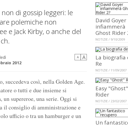
non di gossip leggeri: le
David Goyer
nare polemiche non
infiammerà
ee e Jack Kirby, o anche del
Ghost Rider 
ich.
NOTIZIE / 9/10/2009
A
La biografia 
edì
A
bbraio 2012
Re
NOTIZIE / 11/09/2007
o, succedeva così, nella Golden Age.
Easy "Ghost"
tore o tutti e due insieme si
Rider
, un supereroe, una serie. Oggi si
NOTIZIE / 23/02/2007
a il consiglio di amministrazione e
olo ufficio o tra un hamburger e un
Un fantastic