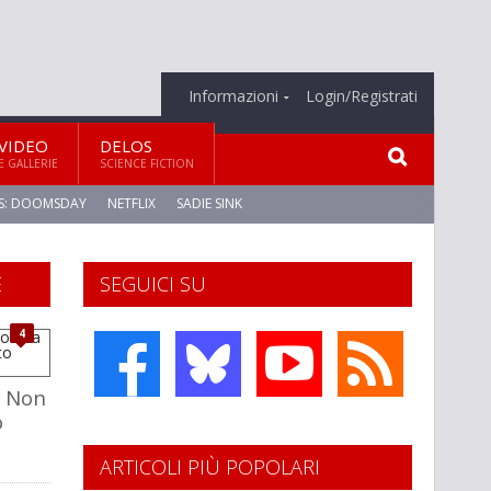
Informazioni
Login/Registrati
VIDEO
DELOS
E GALLERIE
SCIENCE FICTION
S: DOOMSDAY
NETFLIX
SADIE SINK
E
SEGUICI SU
4
? Non
o
ARTICOLI PIÙ POPOLARI