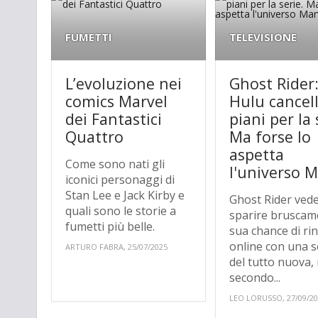
FUMETTI
TELEVISIONE
L’evoluzione nei
Ghost Rider
comics Marvel
Hulu cancell
dei Fantastici
piani per la 
Quattro
Ma forse lo
aspetta
Come sono nati gli
l'universo M
iconici personaggi di
Stan Lee e Jack Kirby e
Ghost Rider ved
quali sono le storie a
sparire bruscam
fumetti più belle.
sua chance di rin
online con una s
ARTURO FABRA, 25/07/2025
del tutto nuova,
secondo...
LEO LORUSSO, 27/09/2