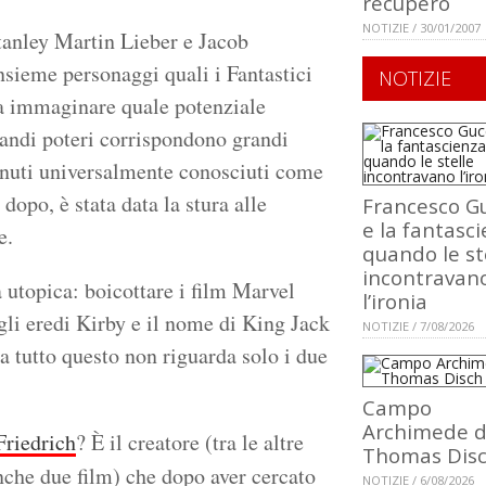
recupero
NOTIZIE / 30/01/2007
tanley Martin Lieber e Jacob
nsieme personaggi quali i Fantastici
NOTIZIE
za immaginare quale potenziale
randi poteri corrispondono grandi
enuti universalmente conosciuti come
dopo, è stata data la stura alle
Francesco Gu
e la fantasci
e.
quando le st
incontravan
 utopica: boicottare i film Marvel
l’ironia
gli eredi Kirby e il nome di King Jack
NOTIZIE / 7/08/2026
a tutto questo non riguarda solo i due
Campo
Archimede d
Friedrich
? È il creatore (tra le altre
Thomas Dis
anche due film) che dopo aver cercato
NOTIZIE / 6/08/2026