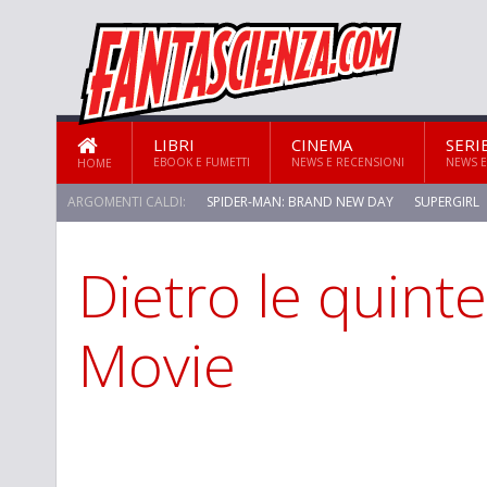
LIBRI
CINEMA
SERI
EBOOK E FUMETTI
NEWS E RECENSIONI
NEWS E
HOME
ARGOMENTI CALDI:
SPIDER-MAN: BRAND NEW DAY
SUPERGIRL
Dietro le quint
STAR TREK: STRANGE NEW WORLDS
Movie