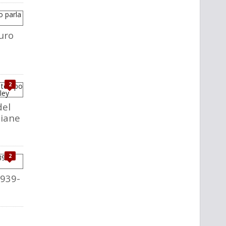
uro
2
del
liane
2
1939-