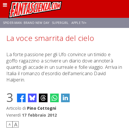
SPIDER-MAN: BRAND NEW DAY
SUPERGIRL
APPLE TV+
La voce smarrita del cielo
FRANCO RICCIARDIELLO
ZENDAYA
STAR TREK
AVENGERS: DOOMSDAY
La forte passione per gli Ufo convince un timido e
goffo ragazzino a scrivere un diario dove annoterà
NETFLIX
SADIE SINK
STAR TREK: STRANGE NEW WORLDS
quanto gli accade in un surreale e folle viaggio. Arriva in
Italia il romanzo d'esordio dell'americano David
Halperin.
3
Articolo di
Pino Cottogni
Venerdì
17 febbraio 2012
A
A