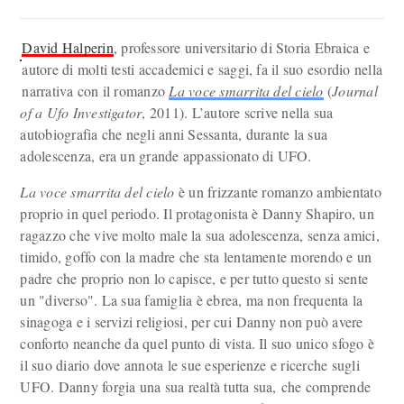
David Halperin
, professore universitario di Storia Ebraica e
autore di molti testi accademici e saggi, fa il suo esordio nella
narrativa con il romanzo
La voce smarrita del cielo
(
Journal
of a Ufo Investigator
, 2011). L’autore scrive nella sua
autobiografia che negli anni Sessanta, durante la sua
adolescenza, era un grande appassionato di UFO.
La voce smarrita del cielo
è un frizzante romanzo ambientato
proprio in quel periodo. Il protagonista è Danny Shapiro, un
ragazzo che vive molto male la sua adolescenza, senza amici,
timido, goffo con la madre che sta lentamente morendo e un
padre che proprio non lo capisce, e per tutto questo si sente
un "diverso". La sua famiglia è ebrea, ma non frequenta la
sinagoga e i servizi religiosi, per cui Danny non può avere
conforto neanche da quel punto di vista. Il suo unico sfogo è
il suo diario dove annota le sue esperienze e ricerche sugli
UFO. Danny forgia una sua realtà tutta sua, che comprende