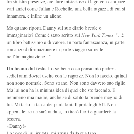
tre sinistre presenze, creature misteriose di lago con carapace,
vari amici come Julian e Rochelle, una bella ragazza di cui si
innamora, e infine un alieno.
Ma quanto riporta Danny sul suo diario è reale o
immaginario? Come è stato scritto sul
New York Times
: "...è
un libro bellissimo e di valore. In parte fantascienza, in parte
romanzo di formazione e in parte viaggio surreale
nell’immaginazione...".
Un brano dal testo
. Lo so bene cosa pensa mio padre: a
sedici anni dovrei uscire con le ragazze. Non lo faccio, quindi
non sono normale. Sono strano. Non sono davvero suo figlio.
Ma lui non ha la minima idea di quel che sto facendo. E
nemmeno mia madre, anche se di solito la prende meglio di
lui. Mi tasto la tasca dei pantaloni. Il portafogli è lì. Non
appena lei se ne sarà andata, lo tirerò fuori e guarderò la
tessera.
«Danny!»
La voce di lui, irritata, mi arriva dalla sua tana.