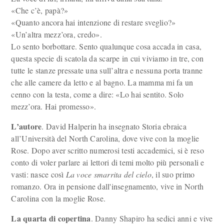
«Che c’è, papà?»
«Quanto ancora hai intenzione di restare sveglio?»
«Un’altra mezz’ora, credo».
Lo sento borbottare. Sento qualunque cosa accada in casa,
questa specie di scatola da scarpe in cui viviamo in tre, con
tutte le stanze pressate una sull’altra e nessuna porta tranne
che alle camere da letto e al bagno. La mamma mi fa un
cenno con la testa, come a dire: «Lo hai sentito. Solo
mezz’ora. Hai promesso».
L’autore
. David Halperin ha insegnato Storia ebraica
all’Università del North Carolina, dove vive con la moglie
Rose. Dopo aver scritto numerosi testi accademici, si è reso
conto di voler parlare ai lettori di temi molto più personali e
vasti: nasce così
La voce smarrita del cielo
, il suo primo
romanzo. Ora in pensione dall'insegnamento, vive in North
Carolina con la moglie Rose.
La quarta di copertina
. Danny Shapiro ha sedici anni e vive