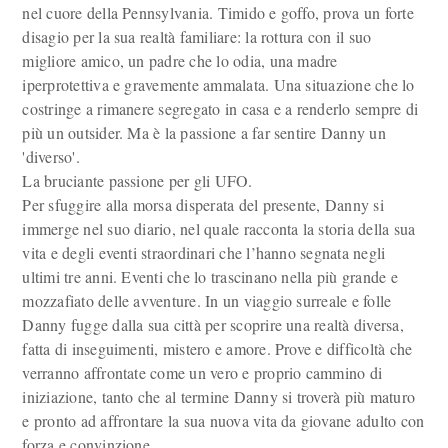
nel cuore della Pennsylvania. Timido e goffo, prova un forte
disagio per la sua realtà familiare: la rottura con il suo
migliore amico, un padre che lo odia, una madre
iperprotettiva e gravemente ammalata. Una situazione che lo
costringe a rimanere segregato in casa e a renderlo sempre di
più un outsider. Ma è la passione a far sentire Danny un
'diverso'.
La bruciante passione per gli UFO.
Per sfuggire alla morsa disperata del presente, Danny si
immerge nel suo diario, nel quale racconta la storia della sua
vita e degli eventi straordinari che l’hanno segnata negli
ultimi tre anni. Eventi che lo trascinano nella più grande e
mozzafiato delle avventure. In un viaggio surreale e folle
Danny fugge dalla sua città per scoprire una realtà diversa,
fatta di inseguimenti, mistero e amore. Prove e difficoltà che
verranno affrontate come un vero e proprio cammino di
iniziazione, tanto che al termine Danny si troverà più maturo
e pronto ad affrontare la sua nuova vita da giovane adulto con
forza e convinzione.