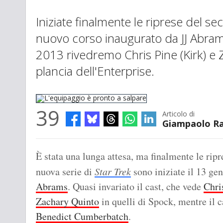
Iniziate finalmente le riprese del s
nuovo corso inaugurato da JJ Abram
2013 rivedremo Chris Pine (Kirk) e 
plancia dell'Enterprise.
39
Articolo di
Giampaolo Ra
L'equipaggio è pronto a salpare
È stata una lunga attesa, ma finalmente le ripr
nuova serie di
Star Trek
sono iniziate il 13 ge
Abrams
. Quasi invariato il cast, che vede
Chri
Zachary Quinto
in quelli di Spock, mentre il c
Benedict Cumberbatch
.