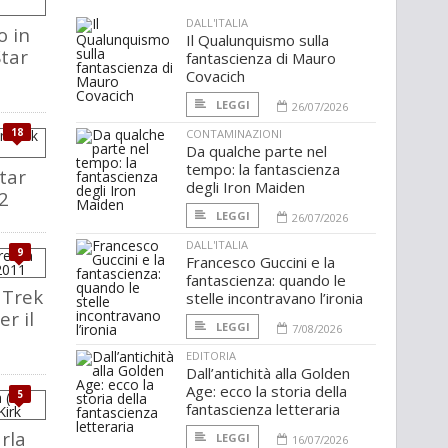
DALL'ITALIA
o in
Il Qualunquismo sulla
Star
fantascienza di Mauro
Covacich
LEGGI
26/07/2026
18
CONTAMINAZIONI
Da qualche parte nel
tempo: la fantascienza
tar
degli Iron Maiden
2
LEGGI
26/07/2026
DALL'ITALIA
9
Francesco Guccini e la
fantascienza: quando le
 Trek
stelle incontravano l’ironia
er il
LEGGI
7/08/2026
EDITORIA
Dall’antichità alla Golden
Age: ecco la storia della
5
fantascienza letteraria
rla
LEGGI
16/07/2026