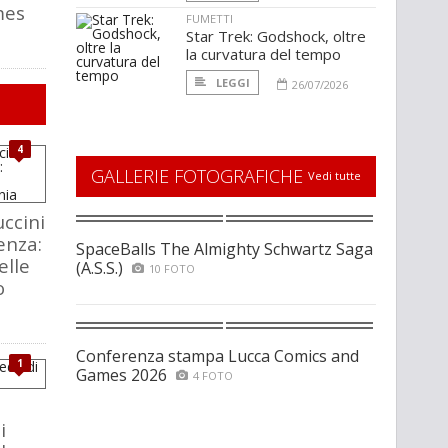
mes
FUMETTI
Star Trek: Godshock, oltre
la curvatura del tempo
LEGGI
26/07/2026
4
GALLERIE FOTOGRAFICHE
Vedi tutte
ccini
enza:
SpaceBalls The Almighty Schwartz Saga
elle
(A.S.S.)
10 FOTO
o
Conferenza stampa Lucca Comics and
1
Games 2026
4 FOTO
i