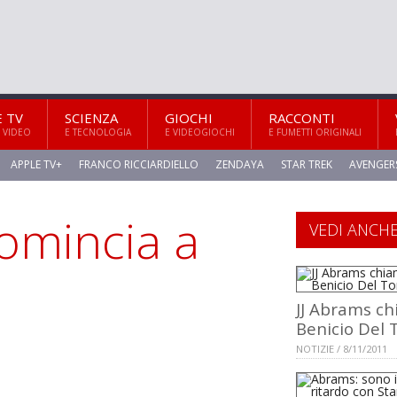
E TV
SCIENZA
GIOCHI
RACCONTI
 VIDEO
E TECNOLOGIA
E VIDEOGIOCHI
E FUMETTI ORIGINALI
APPLE TV+
FRANCO RICCIARDIELLO
ZENDAYA
STAR TREK
AVENGER
comincia a
VEDI ANCH
JJ Abrams c
Benicio Del 
NOTIZIE / 8/11/2011