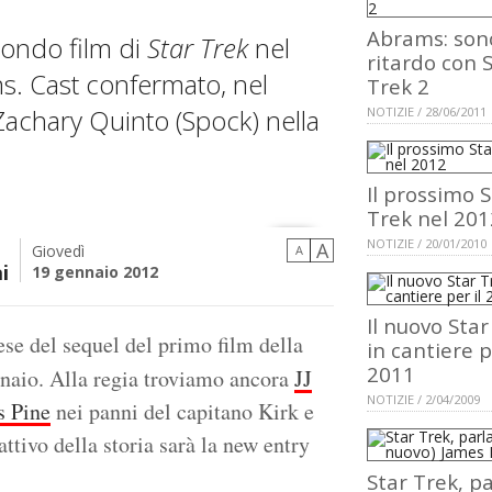
Abrams: son
econdo film di
Star Trek
nel
ritardo con 
s. Cast confermato, nel
Trek 2
Zachary Quinto (Spock) nella
NOTIZIE / 28/06/2011
Il prossimo S
Trek nel 201
NOTIZIE / 20/01/2010
A
Giovedì
A
i
19 gennaio 2012
Il nuovo Star
ese del sequel del primo film della
in cantiere p
2011
nnaio. Alla regia troviamo ancora
JJ
NOTIZIE / 2/04/2009
s Pine
nei panni del capitano Kirk e
attivo della storia sarà la new entry
Star Trek, pa