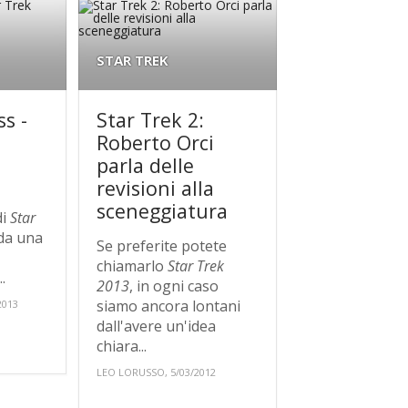
STAR TREK
s -
Star Trek 2:
Roberto Orci
parla delle
revisioni alla
sceneggiatura
di
Star
da una
Se preferite potete
chiamarlo
Star Trek
.
2013
, in ogni caso
siamo ancora lontani
2013
dall'avere un'idea
chiara...
LEO LORUSSO, 5/03/2012