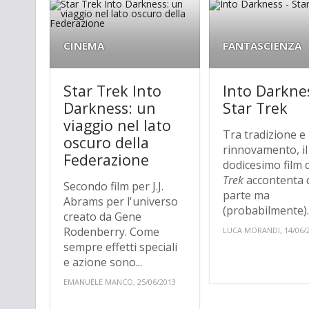
CINEMA
FANTASCIENZA
Star Trek Into
Into Darknes
Darkness: un
Star Trek
viaggio nel lato
Tra tradizione e
oscuro della
rinnovamento, il
Federazione
dodicesimo film 
Trek
accontenta 
Secondo film per J.J.
parte ma
Abrams per l'universo
(probabilmente)..
creato da Gene
Rodenberry. Come
LUCA MORANDI, 14/06/
sempre effetti speciali
e azione sono...
EMANUELE MANCO, 25/06/2013