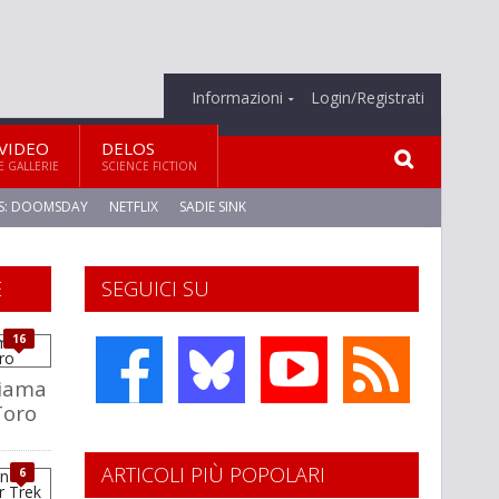
Informazioni
Login/Registrati
VIDEO
DELOS
E GALLERIE
SCIENCE FICTION
S: DOOMSDAY
NETFLIX
SADIE SINK
E
SEGUICI SU
16
hiama
Toro
ARTICOLI PIÙ POPOLARI
6