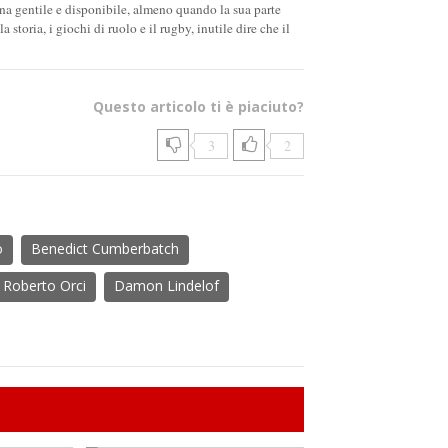
na gentile e disponibile, almeno quando la sua parte
storia, i giochi di ruolo e il rugby, inutile dire che il
Questo articolo ti è piaciuto?
3
2
o
Benedict Cumberbatch
Roberto Orci
Damon Lindelof