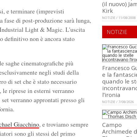
(il nuovo) Ja
Kirk
i, e terminare (imprevisti
NOTIZIE / 11/08/2008
 fase di post-produzione sarà lunga,
a Industrial Light & Magic. L'uscita
NOTIZIE
lo definitivo non è ancora stato
lle saghe cinematografiche più
Francesco Gu
 esclusivamente negli studi della
e la fantasci
o di set che è stato necessario
quando le st
incontravan
 le riprese in esterni verranno
l’ironia
i set verranno approntati presso gli
NOTIZIE / 7/08/2026
ornia.
chael Giacchino
, e troviamo sempre
Campo
Archimede d
atori sono gli stessi del primo