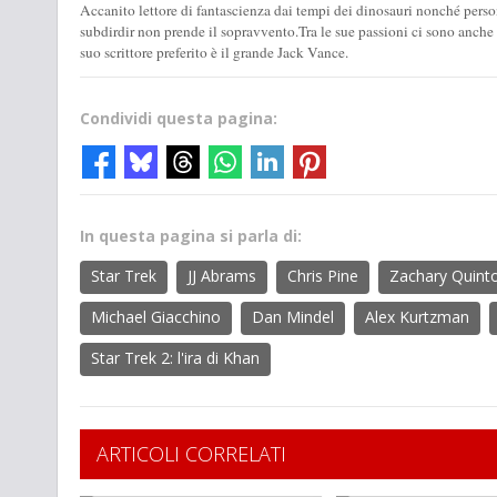
Accanito lettore di fantascienza dai tempi dei dinosauri nonché perso
subdirdir non prende il sopravvento.Tra le sue passioni ci sono anche la 
suo scrittore preferito è il grande Jack Vance.
Condividi questa pagina:
In questa pagina si parla di:
Star Trek
JJ Abrams
Chris Pine
Zachary Quint
Michael Giacchino
Dan Mindel
Alex Kurtzman
Star Trek 2: l'ira di Khan
ARTICOLI CORRELATI