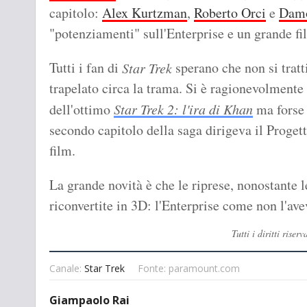
capitolo:
Alex Kurtzman
,
Roberto Orci
e
Damo
"potenziamenti" sull'Enterprise e un grande fi
Tutti i fan di
sperano che non si tratt
Star Trek
trapelato circa la trama. Si è ragionevolmente
dell'ottimo
Star Trek 2: l'ira di Khan
ma forse 
secondo capitolo della saga dirigeva il Proge
film.
La grande novità è che le riprese, nonostante 
riconvertite in 3D: l'Enterprise come non l'av
Tutti i diritti ris
Canale:
Star Trek
Fonte: paramount.com
Giampaolo Rai