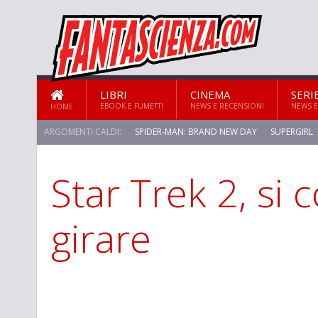
LIBRI
CINEMA
SERI
EBOOK E FUMETTI
NEWS E RECENSIONI
NEWS E
HOME
ARGOMENTI CALDI:
SPIDER-MAN: BRAND NEW DAY
SUPERGIRL
Star Trek 2, si 
STAR TREK: STRANGE NEW WORLDS
girare