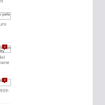
ch
uro
2
del
liane
2
1939-