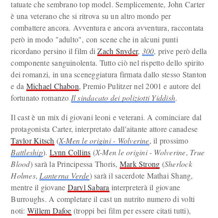
tatuate che sembrano top model. Semplicemente, John Carter
è una veterano che si ritrova su un altro mondo per
combattere ancora. Avventura e ancora avventura, raccontata
però in modo "adulto", con scene che in alcuni punti
ricordano persino il film di
Zach Snyder
,
300
, prive però della
componente sanguinolenta. Tutto ciò nel rispetto dello spirito
dei romanzi, in una sceneggiatura firmata dallo stesso Stanton
e da
Michael Chabon
, Premio Pulitzer nel 2001 e autore del
fortunato romanzo
Il sindacato dei poliziotti Yiddish
.
Il cast è un mix di giovani leoni e veterani. A cominciare dal
protagonista Carter, interpretato dall'aitante attore canadese
Taylor Kitsch
(
X-Men le origini - Wolverine
, il prossimo
Battleship
).
Lynn Collins
(
X-Men le origini - Wolverine
,
True
Blood
) sarà la Principessa Thoris,
Mark Strong
(
Sherlock
Holmes
,
Lanterna Verde
) sarà il sacerdote Mathai Shang,
mentre il giovane
Daryl Sabara
interpreterà il giovane
Burroughs. A completare il cast un nutrito numero di volti
noti:
Willem Dafoe
(troppi bei film per essere citati tutti),