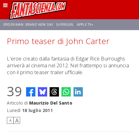
SPIDER-MAN: BRAND NEW DAY
SUPERGIRL
APPLE TV+
Primo teaser di John Carter
FRANCO RICCIARDIELLO
ZENDAYA
STAR TREK
AVENGERS: DOOMSDAY
L'eroe creato dalla fantasia di Edgar Rice Burroughs
arriverà al cinema nel 2012. Nel frattempo si annuncia
NETFLIX
SADIE SINK
CELIA ROSE GOODING
con il primo teaser trailer ufficiale.
39
Articolo di
Maurizio Del Santo
Lunedì
18 luglio 2011
A
A