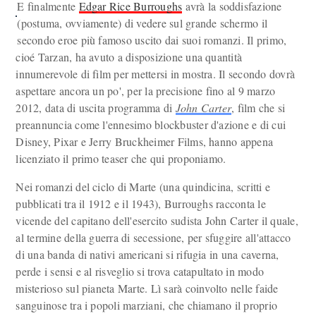
E finalmente
Edgar Rice Burroughs
avrà la soddisfazione
(postuma, ovviamente) di vedere sul grande schermo il
secondo eroe più famoso uscito dai suoi romanzi. Il primo,
cioé Tarzan, ha avuto a disposizione una quantità
innumerevole di film per mettersi in mostra. Il secondo dovrà
aspettare ancora un po', per la precisione fino al 9 marzo
2012, data di uscita programma di
John Carter
, film che si
preannuncia come l'ennesimo blockbuster d'azione e di cui
Disney, Pixar e Jerry Bruckheimer Films, hanno appena
licenziato il primo teaser che qui proponiamo.
Nei romanzi del ciclo di Marte (una quindicina, scritti e
pubblicati tra il 1912 e il 1943), Burroughs racconta le
vicende del capitano dell'esercito sudista John Carter il quale,
al termine della guerra di secessione, per sfuggire all'attacco
di una banda di nativi americani si rifugia in una caverna,
perde i sensi e al risveglio si trova catapultato in modo
misterioso sul pianeta Marte. Lì sarà coinvolto nelle faide
sanguinose tra i popoli marziani, che chiamano il proprio