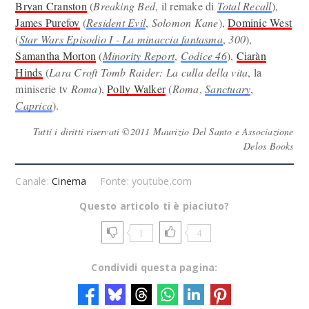
Bryan Cranston
(
Breaking Bed
, il remake di
Total Recall
),
James Purefoy
(
Resident Evil
,
Solomon Kane
),
Dominic West
(
Star Wars Episodio I - La minaccia fantasma
,
300
),
Samantha Morton
(
Minority Report
,
Codice 46
),
Ciaràn
Hinds
(
Lara Croft Tomb Raider: La culla della vita
, la
miniserie tv
Roma
),
Polly Walker
(
Roma
,
Sanctuary
,
Caprica
).
Tutti i diritti riservati ©2011 Maurizio Del Santo e Associazione
Delos Books
Canale:
Cinema
Fonte: youtube.com
Questo articolo ti è piaciuto?
1
4
Condividi questa pagina: