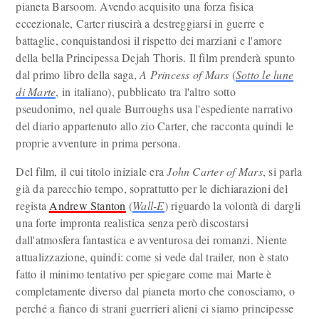
pianeta Barsoom. Avendo acquisito una forza fisica
eccezionale, Carter riuscirà a destreggiarsi in guerre e
battaglie, conquistandosi il rispetto dei marziani e l'amore
della bella Principessa Dejah Thoris. Il film prenderà spunto
dal primo libro della saga,
A Princess of Mars
(
Sotto le lune
di Marte
, in italiano), pubblicato tra l'altro sotto
pseudonimo, nel quale Burroughs usa l'espediente narrativo
del diario appartenuto allo zio Carter, che racconta quindi le
proprie avventure in prima persona.
Del film, il cui titolo iniziale era
John Carter of Mars
, si parla
già da parecchio tempo, soprattutto per le dichiarazioni del
regista
Andrew Stanton
(
Wall-E
) riguardo la volontà di dargli
una forte impronta realistica senza però discostarsi
dall'atmosfera fantastica e avventurosa dei romanzi. Niente
attualizzazione, quindi: come si vede dal trailer, non è stato
fatto il minimo tentativo per spiegare come mai Marte è
completamente diverso dal pianeta morto che conosciamo, o
perché a fianco di strani guerrieri alieni ci siamo principesse