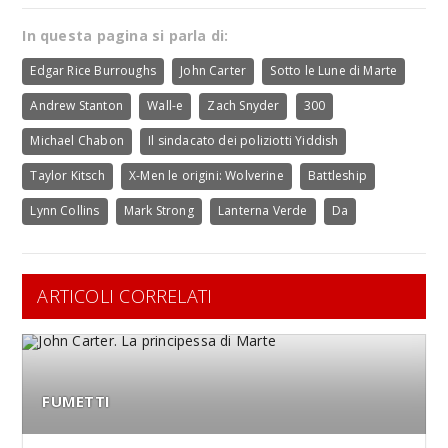
In questa pagina si parla di:
Edgar Rice Burroughs
John Carter
Sotto le Lune di Marte
Andrew Stanton
Wall-e
Zach Snyder
300
Michael Chabon
Il sindacato dei poliziotti Yiddish
Taylor Kitsch
X-Men le origini: Wolverine
Battleship
Lynn Collins
Mark Strong
Lanterna Verde
Da
ARTICOLI CORRELATI
FUMETTI