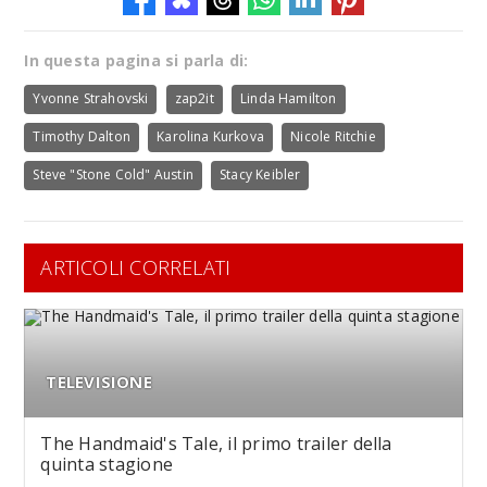
In questa pagina si parla di:
Yvonne Strahovski
zap2it
Linda Hamilton
Timothy Dalton
Karolina Kurkova
Nicole Ritchie
Steve "Stone Cold" Austin
Stacy Keibler
ARTICOLI CORRELATI
TELEVISIONE
The Handmaid's Tale, il primo trailer della
quinta stagione