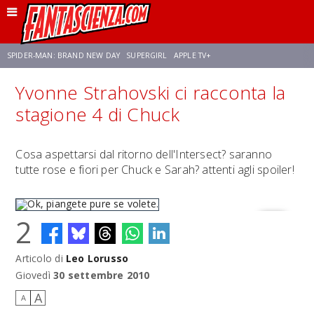
SPIDER-MAN: BRAND NEW DAY
SUPERGIRL
APPLE TV+
Yvonne Strahovski ci racconta la
FRANCO RICCIARDIELLO
ZENDAYA
STAR TREK
AVENGERS: DOOMSDAY
stagione 4 di Chuck
NETFLIX
SADIE SINK
CELIA ROSE GOODING
Cosa aspettarsi dal ritorno dell'Intersect? saranno
tutte rose e fiori per Chuck e Sarah? attenti agli spoiler!
2
Articolo di
Leo Lorusso
Ok, piangete pure se volete.
Giovedì
30 settembre 2010
A
A