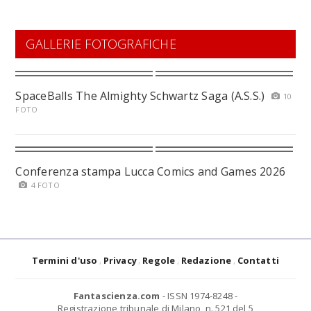
GALLERIE FOTOGRAFICHE
SpaceBalls The Almighty Schwartz Saga (A.S.S.)
10
FOTO
Conferenza stampa Lucca Comics and Games 2026
4 FOTO
Termini d'uso
Privacy
Regole
Redazione
Contatti
Fantascienza.com
- ISSN 1974-8248 -
Registrazione tribunale di Milano, n. 521 del 5