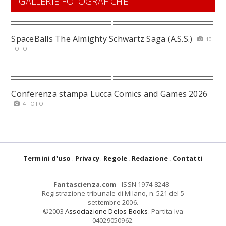
GALLERIE FOTOGRAFICHE
SpaceBalls The Almighty Schwartz Saga (A.S.S.)
10
FOTO
Conferenza stampa Lucca Comics and Games 2026
4 FOTO
Termini d'uso
Privacy
Regole
Redazione
Contatti
Fantascienza.com
- ISSN 1974-8248 -
Registrazione tribunale di Milano, n. 521 del 5
settembre 2006.
©2003
Associazione Delos Books
. Partita Iva
04029050962.