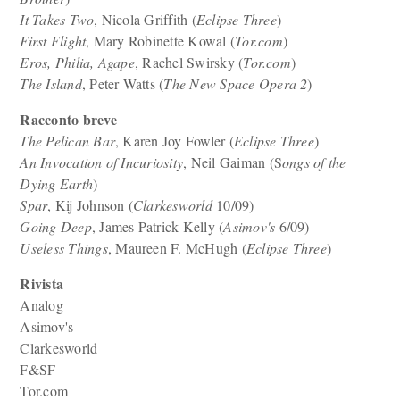
It Takes Two
, Nicola Griffith (
Eclipse Three
)
First Flight
, Mary Robinette Kowal (
Tor.com
)
Eros, Philia, Agape
, Rachel Swirsky (
Tor.com
)
The Island
, Peter Watts (
The New Space Opera 2
)
Racconto breve
The Pelican Bar
, Karen Joy Fowler (
Eclipse Three
)
An Invocation of Incuriosity
, Neil Gaiman (S
ongs of the
Dying Earth
)
Spar
, Kij Johnson (
Clarkesworld
10/09)
Going Deep
, James Patrick Kelly (
Asimov's
6/09)
Useless Things
, Maureen F. McHugh (
Eclipse Three
)
Rivista
Analog
Asimov's
Clarkesworld
F&SF
Tor.com