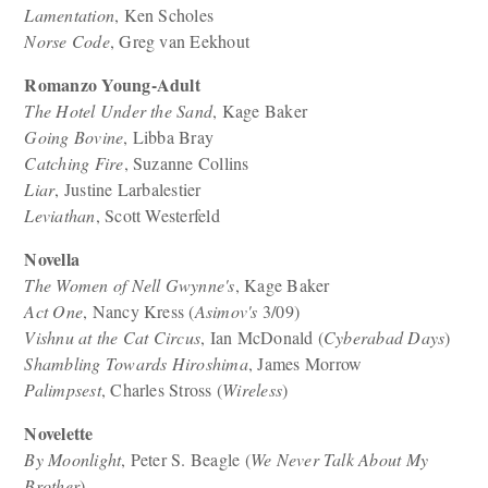
Lamentation
, Ken Scholes
Norse Code
, Greg van Eekhout
Romanzo Young-Adult
The Hotel Under the Sand
, Kage Baker
Going Bovine
, Libba Bray
Catching Fire
, Suzanne Collins
Liar
, Justine Larbalestier
Leviathan
, Scott Westerfeld
Novella
The Women of Nell Gwynne's
, Kage Baker
Act One
, Nancy Kress (
Asimov's
3/09)
Vishnu at the Cat Circus
, Ian McDonald (
Cyberabad Days
)
Shambling Towards Hiroshima
, James Morrow
Palimpsest
, Charles Stross (
Wireless
)
Novelette
By Moonlight
, Peter S. Beagle (
We Never Talk About My
Brother
)