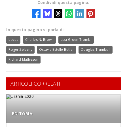
Condividi questa pagina:
In questa pagina si parla di:
Locus
Charles N. Brown
Liza Groen Trombi
Roger Zelazny
Octavia Estelle Butler
Douglas Trumbull
Richard Matheson
ARTICOLI CORRELATI
EDITORIA