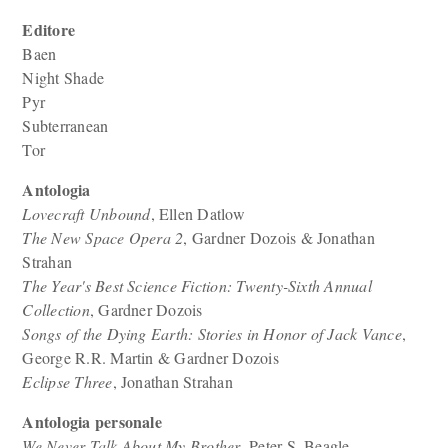
Editore
Baen
Night Shade
Pyr
Subterranean
Tor
Antologia
Lovecraft Unbound
, Ellen Datlow
The New Space Opera 2
, Gardner Dozois & Jonathan
Strahan
The Year's Best Science Fiction: Twenty-Sixth Annual
Collection
, Gardner Dozois
Songs of the Dying Earth: Stories in Honor of Jack Vance
,
George R.R. Martin & Gardner Dozois
Eclipse Three
, Jonathan Strahan
Antologia personale
We Never Talk About My Brother
, Peter S. Beagle