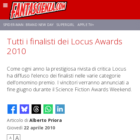
SPIDER-MAN: BRAND NEW DAY
SUPERGIRL
APPLE TV+
Tutti i finalisti dei Locus Awards
FRANCO RICCIARDIELLO
ZENDAYA
STAR TREK
AVENGERS: DOOMSDAY
2010
NETFLIX
SADIE SINK
CELIA ROSE GOODING
Come ogni anno la prestigiosa rivista di critica Locus
ha diffuso l'elenco dei finalisti nelle varie categorie
dell'omomino premio. I vincitori verranno annunciati a
fine giugno durante il Science Fiction Awards Weekend.
Articolo di
Alberto Priora
Giovedì
22 aprile 2010
A
A