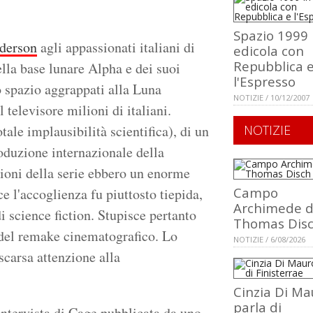
Spazio 1999 
derson
agli appassionati italiani di
edicola con
Repubblica 
ella base lunare Alpha e dei suoi
l'Espresso
o spazio aggrappati alla Luna
NOTIZIE / 10/12/2007
l televisore milioni di italiani.
tale implausibilità scientifica), di un
NOTIZIE
roduzione internazionale della
ioni della serie ebbero un enorme
Campo
e l'accoglienza fu piuttosto tiepida,
Archimede d
i science fiction. Stupisce pertanto
Thomas Dis
a del remake cinematografico. Lo
NOTIZIE / 6/08/2026
 scarsa attenzione alla
Cinzia Di Ma
parla di
intervista di Cage pubblicata da uno