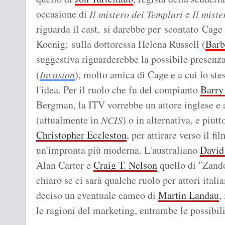
occasione di
e
Il mistero dei Templari
Il miste
riguarda il cast, si darebbe per scontato Cag
Koenig; sulla dottoressa Helena Russell (
Barb
suggestiva riguarderebbe la possibile presenz
(
Invasion
), molto amica di Cage e a cui lo ste
l'idea. Per il ruolo che fu del compianto
Barry
Bergman, la ITV vorrebbe un attore inglese e
(attualmente in
) o in alternativa, e piutt
NCIS
Christopher Eccleston
, per attirare verso il f
un'impronta più moderna. L'australiano
Davi
Alan Carter e
Craig T. Nelson
quello di "Zando
chiaro se ci sarà qualche ruolo per attori ital
deciso un eventuale cameo di
Martin Landau
,
le ragioni del marketing, entrambe le possibil