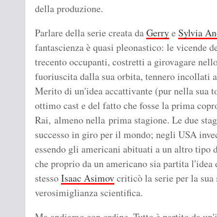
della produzione.
Parlare della serie creata da
Gerry
e
Sylvia An
fantascienza è quasi pleonastico: le vicende d
trecento occupanti, costretti a girovagare nell
fuoriuscita dalla sua orbita, tennero incollati a
Merito di un'idea accattivante (pur nella sua to
ottimo cast e del fatto che fosse la prima cop
Rai, almeno nella prima stagione. Le due stag
successo in giro per il mondo; negli USA invec
essendo gli americani abituati a un altro tipo d
che proprio da un americano sia partita l'ide
stesso
Isaac Asimov
criticò la serie per la sua
verosimiglianza scientifica.
Ma andiamo con ordine. Tutto è partito da un'