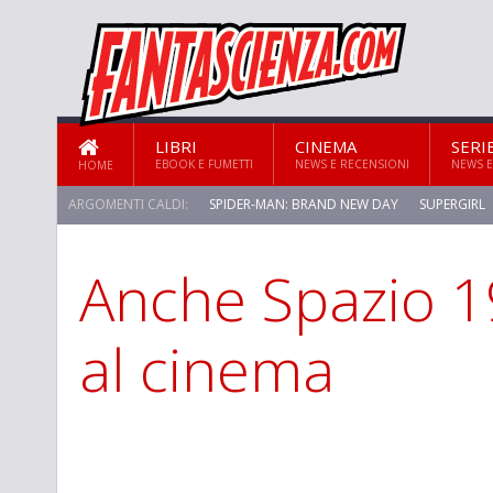
LIBRI
CINEMA
SERI
EBOOK E FUMETTI
NEWS E RECENSIONI
NEWS E
HOME
ARGOMENTI CALDI:
SPIDER-MAN: BRAND NEW DAY
SUPERGIRL
Anche Spazio 1
al cinema