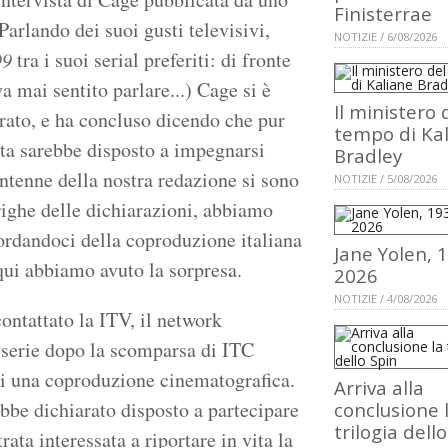
Finisterrae
Parlando dei suoi gusti televisivi,
NOTIZIE / 6/08/2026
tra i suoi serial preferiti: di fronte
99
va mai sentito parlare...) Cage si è
Il ministero 
rato, e ha concluso dicendo che pur
tempo di Ka
nata sarebbe disposto a impegnarsi
Bradley
ntenne della nostra redazione si sono
NOTIZIE / 5/08/2026
 righe delle dichiarazioni, abbiamo
cordandoci della coproduzione italiana
Jane Yolen, 
 qui abbiamo avuto la sorpresa.
2026
NOTIZIE / 4/08/2026
ontattato la ITV, il network
la serie dopo la scomparsa di ITC
 di una coproduzione cinematografica.
Arriva alla
ebbe dichiarato disposto a partecipare
conclusione 
trilogia dell
ata interessata a riportare in vita la