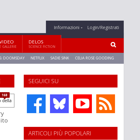
Informazioni
Login/Registrati
VIDEO
DELOS
E GALLERIE
SCIENCE FICTION
S: DOOMSDAY
NETFLIX
SADIE SINK
CELIA ROSE GOODING
E
SEGUICI SU
168
ry
ito
ARTICOLI PIÙ POPOLARI