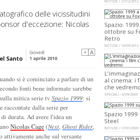
NOTIZIE / 27/12/2012
tografico delle vicissitudini
ponsor d'eccezione: Nicolas
Spazio: 1999
ottobre su F
Retro
NOTIZIE / 19/09/2012
A
Giovedì
A
el Santo
1 aprile 2010
L'immaginaz
uando si è cominciato a parlare di un
al cinema: i 
che vedrem
Secondo fonti bene informate sarebbe
SPECIALI / 6/09/2009
 sulla mitica serie tv
Spazio 1999
: si
e raccontate dalla serie per
Spazio 1999 
di durata. Ad avere l'idea un
Steel
niano
Nicolas Cage
(
Next
,
Ghost Rider
,
NOTIZIE / 17/01/2009
o attivamente anche sul versante