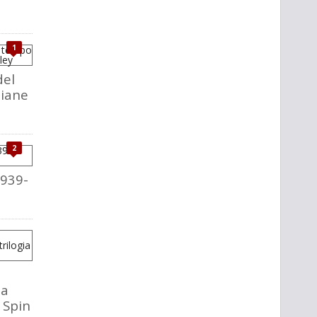
1
del
liane
2
1939-
la
o Spin