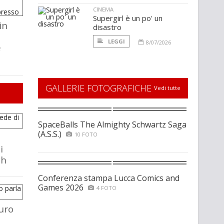
CINEMA
Supergirl è un po' un
in
disastro
LEGGI
8/07/2026
e
GALLERIE FOTOGRAFICHE
Vedi tutte
SpaceBalls The Almighty Schwartz Saga
(A.S.S.)
10 FOTO
i
ch
Conferenza stampa Lucca Comics and
Games 2026
4 FOTO
uro