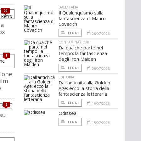
DALL'ITALIA
29
Il Qualunquismo sulla
fantascienza di Mauro
 a
Covacich
ox
LEGGI
26/07/2026
CONTAMINAZIONI
Da qualche parte nel
tempo: la fantascienza
1
degli Iron Maiden
LEGGI
26/07/2026
ione
EDITORIA
film
Dall’antichità alla Golden
o
Age: ecco la storia della
fantascienza letteraria
LEGGI
16/07/2026
2
Odissea
su
LEGGI
15/07/2026