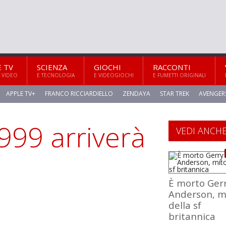
E TV
SCIENZA
GIOCHI
RACCONTI
 VIDEO
E TECNOLOGIA
E VIDEOGIOCHI
E FUMETTI ORIGINALI
APPLE TV+
FRANCO RICCIARDIELLO
ZENDAYA
STAR TREK
AVENGER
999 arriverà
VEDI ANCH
È morto Ger
Anderson, m
della sf
britannica