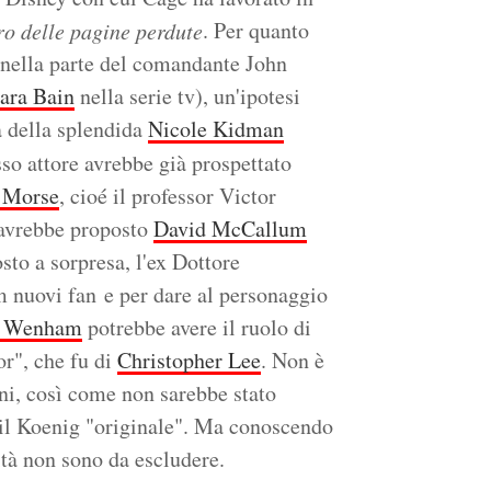
. Per quanto
ro delle pagine perdute
e nella parte del comandante John
ara Bain
nella serie tv), un'ipotesi
a della splendida
Nicole Kidman
sso attore avrebbe già prospettato
 Morse
, cioé il professor Victor
 avrebbe proposto
David McCallum
osto a sorpresa, l'ex Dottore
ilm nuovi fan e per dare al personaggio
d Wenham
potrebbe avere il ruolo di
r", che fu di
Christopher Lee
. Non è
iani, così come non sarebbe stato
 il Koenig "originale". Ma conoscendo
ità non sono da escludere.