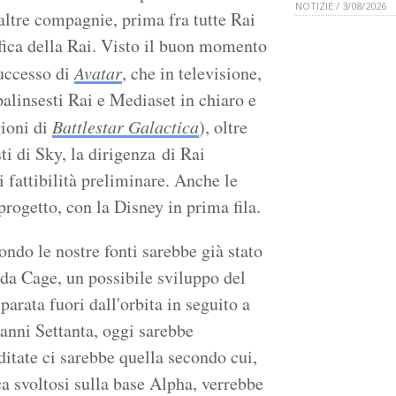
NOTIZIE / 3/08/2026
 altre compagnie, prima fra tutte Rai
fica della Rai. Visto il buon momento
successo di
Avatar
, che in televisione,
 palinsesti Rai e Mediaset in chiaro e
gioni di
Battlestar Galactica
), oltre
ti di Sky, la dirigenza di Rai
 fattibilità preliminare. Anche le
rogetto, con la Disney in prima fila.
ondo le nostre fonti sarebbe già stato
 da Cage, un possibile sviluppo del
arata fuori dall'orbita in seguito a
 anni Settanta, oggi sarebbe
editate ci sarebbe quella secondo cui,
ca svoltosi sulla base Alpha, verrebbe