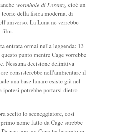
o anche
, cioè un
wormhole di Lorentz
teorie della fisica moderna, di
ell'universo. La Luna ne verrebbe
 film.
ata entrata ormai nella leggenda: 13
u questo punto mentre Cage vorrebbe
rie. Nessuna decisione definitiva
ttore consisterebbe nell'ambientare il
quale una base lunare esiste già nel
a ipotesi potrebbe portarsi dietro
ra scelto lo sceneggiatore, così
il primo nome fatto da Cage sarebbe
a Disney con cui Cage ha lavorato in