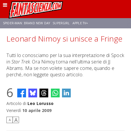
SPIDER-MAN: BRAND NEW DAY
SUPERGIRL
APPLE TV+
Leonard Nimoy si unisce a Fringe
FRANCO RICCIARDIELLO
ZENDAYA
AVENGERS: DOOMSDAY
STAR TREK
Tutti lo conosciamo per la sua interpretazione di Spock
in
Star Trek
. Ora Nimoy torna nell'ultima serie di JJ
NETFLIX
SADIE SINK
STAR TREK: STRANGE NEW WORLDS
Abrams. Ma se non volete sapere come, quando e
perché, non leggete questo articolo.
6
Articolo di
Leo Lorusso
Venerdì
10 aprile 2009
A
A