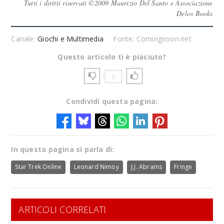
Tutti i diritti riservati ©2009 Maurizio Del Santo e Associazione
Delos Books
Canale:
Giochi e Multimedia
Fonte: Comingsoon.net
Questo articolo ti è piaciuto?
1
Condividi questa pagina:
In questa pagina si parla di:
Star Trek Online
Leonard Nimoy
J.J. Abrams
Fringe
ARTICOLI CORRELATI