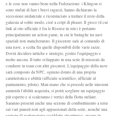
e le cose non vanno bene nella Federazione: i Klingon si
sono stufati di fare i bravi ragazzi, hanno dichiarato la
secessione unilaterale e ricominciato a trattare il resto della
galassia al solito modo, cioé a colpi di phaser. Il gioco (il cui
link al sito ufficiale è fra le Risorse in rete) è pertanto
principalmente un action game, in cui le battaglie tra navi
spaziali non mancheranno. Il giocatore sarà al comando di
una nave, a scelta fra quelle disponibili delle varie razze.
Dovrà decidere tattiche e strategie, gestire l'equipaggio e
molto ancora. Il tutto sviluppato in una serie di missioni da
condurre in team con altri giocatori. L'equipaggio della nave
sarà composto da NPC, ognuno dotato di una propria
caratteristica e abilità (ufficiale scientifico, ufficiale al
puntamento, pilota). Man mano che si procede nelle missioni
aumentà l'abilità acquisita, si potrà scegliere un equipaggio
più esperto e si scaleranno i vertici della flotta stellare.
Saranno presenti anche una sezione di combattimento a terra
sui vari pianeti noti agli appassionati della serie, nonché una
sezione di esplorazione cosiddetta algoritmica, ovvero in