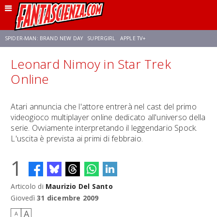
SPIDER-MAN: BRAND NEW DAY
SUPERGIRL
APPLE TV+
Leonard Nimoy in Star Trek
FRANCO RICCIARDIELLO
ZENDAYA
STAR TREK
AVENGERS: DOOMSDAY
Online
NETFLIX
SADIE SINK
STAR TREK: STRANGE NEW WORLDS
Atari annuncia che l'attore entrerà nel cast del primo
videogioco multiplayer online dedicato all'universo della
serie. Ovviamente interpretando il leggendario Spock.
L'uscita è prevista ai primi di febbraio.
1
Articolo di
Maurizio Del Santo
Giovedì
31 dicembre 2009
A
A