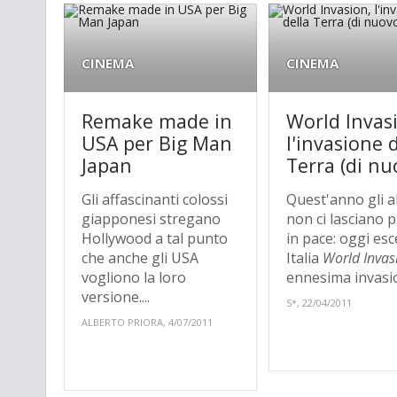
CINEMA
CINEMA
Remake made in
World Invas
USA per Big Man
l'invasione 
Japan
Terra (di nu
Gli affascinanti colossi
Quest'anno gli al
giapponesi stregano
non ci lasciano 
Hollywood a tal punto
in pace: oggi esc
che anche gli USA
Italia
World Invas
vogliono la loro
ennesima invasio
versione....
S*, 22/04/2011
ALBERTO PRIORA, 4/07/2011