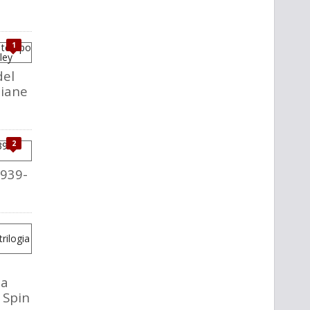
1
del
liane
2
1939-
la
o Spin