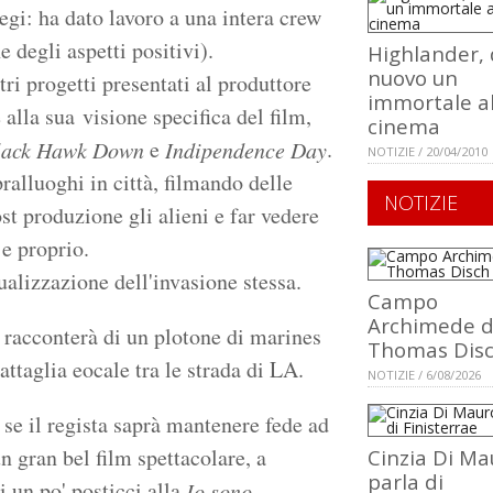
gi: ha dato lavoro a una intera crew
ne degli aspetti positivi).
Highlander, 
nuovo un
ri progetti presentati al produttore
immortale a
 alla sua visione specifica del film,
cinema
e
.
lack Hawk Down
Indipendence Day
NOTIZIE / 20/04/2010
ralluoghi in città, filmando delle
NOTIZIE
st produzione gli alieni e far vedere
e proprio.
ualizzazione dell'invasione stessa.
Campo
Archimede d
e racconterà di un plotone di marines
Thomas Dis
attaglia eocale tra le strada di LA.
NOTIZIE / 6/08/2026
 se il regista saprà mantenere fede ad
n gran bel film spettacolare, a
Cinzia Di Ma
parla di
i un po' posticci alla
Io sono