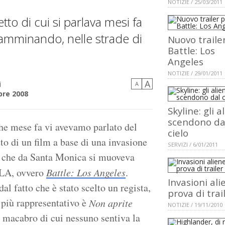
NOTIZIE / 25/03/2011
to di cui si parlava mesi fa
camminando, nelle strade di
Nuovo traile
Battle: Los
Angeles
NOTIZIE / 29/01/2011
A
ì
A
bre 2008
Skyline: gli a
scendono da
he mese fa vi avevamo parlato del
cielo
to di un film a base di una invasione
SERVIZI / 6/01/2011
a che da Santa Monica si muoveva
 LA, ovvero
Battle: Los Angeles
.
Invasioni ali
al fatto che è stato scelto un regista,
prova di trai
m più rappresentativo è
Non aprite
NOTIZIE / 19/11/2010
 macabro di cui nessuno sentiva la