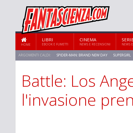
LIBRI
CINEMA
SERI
EBOOK E FUMETTI
NEWS E RECENSIONI
NEWS E
HOME
ARGOMENTI CALDI:
SPIDER-MAN: BRAND NEW DAY
SUPERGIRL
Battle: Los Ange
l'invasione pr