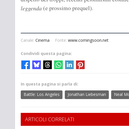
(e prossimo prequel).
leggenda
Canale:
Cinema
Fonte:
www.comingsoon.net
Condividi questa pagina:
In questa pagina si parla di:
Battle: Los Angeles
Jonathan Liebesman
Neal Mo
ARTICOLI CORRELATI