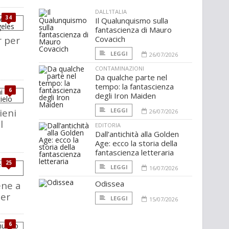
DALL'ITALIA
34
Il Qualunquismo sulla
fantascienza di Mauro
r per
Covacich
LEGGI
26/07/2026
CONTAMINAZIONI
Da qualche parte nel
tempo: la fantascienza
6
degli Iron Maiden
lieni
LEGGI
26/07/2026
l
EDITORIA
Dall’antichità alla Golden
Age: ecco la storia della
fantascienza letteraria
25
LEGGI
16/07/2026
Odissea
ene a
ler
LEGGI
15/07/2026
6