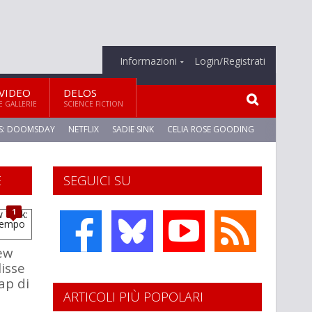
Informazioni
Login/Registrati
VIDEO
DELOS
E GALLERIE
SCIENCE FICTION
S: DOOMSDAY
NETFLIX
SADIE SINK
CELIA ROSE GOODING
E
SEGUICI SU
1
ew
lisse
ap di
ARTICOLI PIÙ POPOLARI