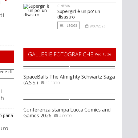
CINEMA
Supergirl è un po' un
di
disastro
LEGGI
8/07/2026
l
GALLERIE FOTOGRAFICHE
Vedi tutte
SpaceBalls The Almighty Schwartz Saga
(A.S.S.)
10 FOTO
i
ch
Conferenza stampa Lucca Comics and
Games 2026
4 FOTO
uro