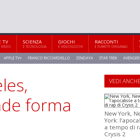
E TV
SCIENZA
GIOCHI
RACCONTI
 VIDEO
E TECNOLOGIA
E VIDEOGIOCHI
E FUMETTI ORIGINALI
APPLE TV+
FRANCO RICCIARDIELLO
ZENDAYA
STAR TREK
AVENGER
les,
VEDI ANCH
ende forma
New York, N
York: l'apoca
a tempo di r
Crysis 2