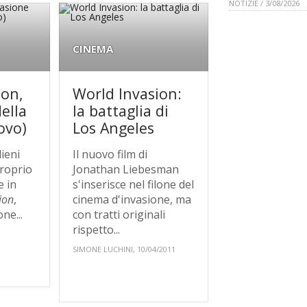
NOTIZIE / 3/08/2026
CINEMA
ion,
World Invasion:
della
la battaglia di
ovo)
Los Angeles
ieni
Il nuovo film di
proprio
Jonathan Liebesman
e in
s'inserisce nel filone del
ion
,
cinema d'invasione, ma
ne...
con tratti originali
rispetto...
SIMONE LUCHINI, 10/04/2011