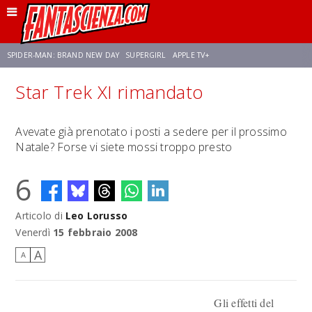
SPIDER-MAN: BRAND NEW DAY
SUPERGIRL
APPLE TV+
Star Trek XI rimandato
FRANCO RICCIARDIELLO
ZENDAYA
STAR TREK
AVENGERS: DOOMSDAY
Avevate già prenotato i posti a sedere per il prossimo
Natale? Forse vi siete mossi troppo presto
NETFLIX
SADIE SINK
STAR TREK: STRANGE NEW WORLDS
6
Articolo di
Leo Lorusso
Venerdì
15 febbraio 2008
A
A
Gli effetti del