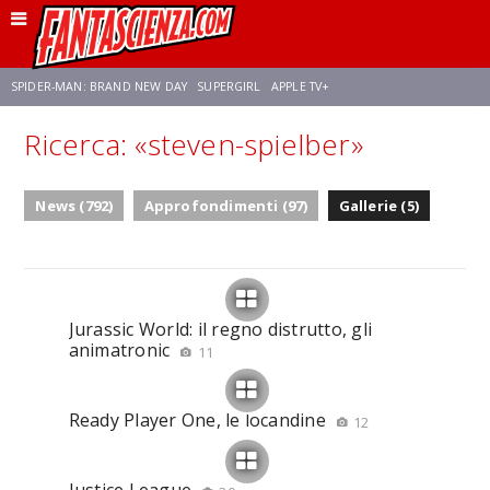
SPIDER-MAN: BRAND NEW DAY
SUPERGIRL
APPLE TV+
Ricerca: «steven-spielber»
FRANCO RICCIARDIELLO
ZENDAYA
AVENGERS: DOOMSDAY
STAR TREK
News (792)
Approfondimenti (97)
Gallerie (5)
NETFLIX
SADIE SINK
STAR TREK: STRANGE NEW WORLDS
Jurassic World: il regno distrutto, gli
animatronic
11
Ready Player One, le locandine
12