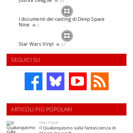
Justice League
30
I documenti del casting di Deep Space
Nine
2
Star Wars Vinyl
37
SEGUICI SU
ARTICOLI PIÙ POPOLARI
DALL'ITALIA
Il Qualunquismo sulla fantascienza di
Mauro Covacich