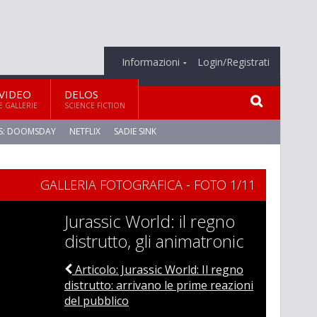
Informazioni
Login/Registrati
VIDEO
DELOS
E GALLERIE
SCIENCE FICTION
S: DOOMSDAY
NETFLIX
SADIE SINK
GALLERIA FOTOGRAFICA - FOTO 1/11
Jurassic World: il regno
distrutto, gli animatronic
Articolo: Jurassic World: Il regno
distrutto: arrivano le prime reazioni
del pubblico