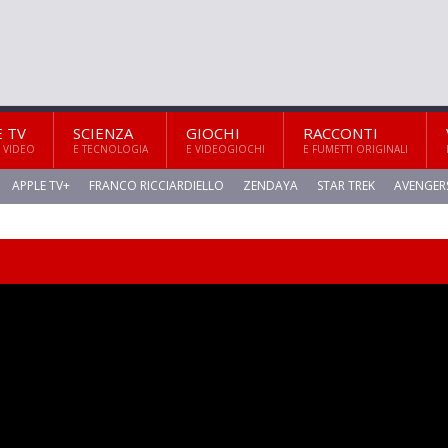
E TV
SCIENZA
GIOCHI
RACCONTI
 VIDEO
E TECNOLOGIA
E VIDEOGIOCHI
E FUMETTI ORIGINALI
APPLE TV+
FRANCO RICCIARDIELLO
ZENDAYA
STAR TREK
AVENGER