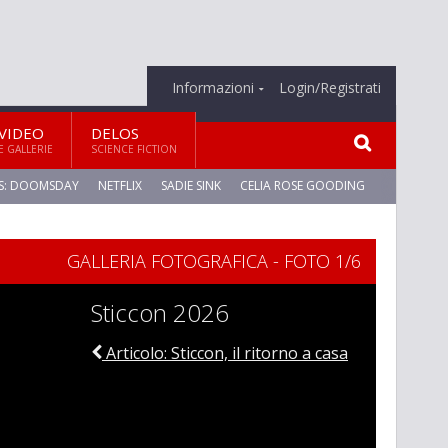
Informazioni
Login/Registrati
VIDEO
DELOS
E GALLERIE
SCIENCE FICTION
S: DOOMSDAY
NETFLIX
SADIE SINK
CELIA ROSE GOODING
GALLERIA FOTOGRAFICA - FOTO 1/6
Sticcon 2026
Articolo: Sticcon, il ritorno a casa