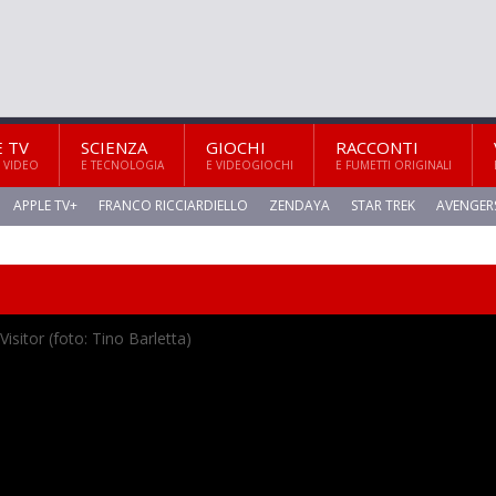
E TV
SCIENZA
GIOCHI
RACCONTI
 VIDEO
E TECNOLOGIA
E VIDEOGIOCHI
E FUMETTI ORIGINALI
APPLE TV+
FRANCO RICCIARDIELLO
ZENDAYA
STAR TREK
AVENGER