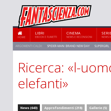
LIBRI
CINEMA
SERI
EBOOK E FUMETTI
NEWS E RECENSIONI
NEWS E
HOME
ARGOMENTI CALDI:
SPIDER-MAN: BRAND NEW DAY
SUPERGIRL
Ricerca: «l-uo
STAR TREK: STRANGE NEW WORLDS
elefanti»
News (643)
Approfondimenti (218)
Gallerie (5)