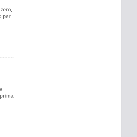
 zero,
o per
e
prima.