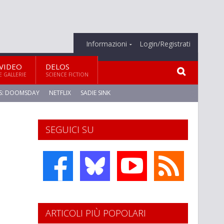
Informazioni
Login/Registrati
VIDEO
DELOS
E GALLERIE
SCIENCE FICTION
S: DOOMSDAY
NETFLIX
SADIE SINK
SEGUICI SU
ARTICOLI PIÙ POPOLARI