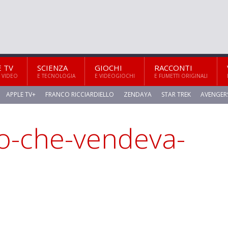
E TV
SCIENZA
GIOCHI
RACCONTI
 VIDEO
E TECNOLOGIA
E VIDEOGIOCHI
E FUMETTI ORIGINALI
APPLE TV+
FRANCO RICCIARDIELLO
ZENDAYA
STAR TREK
AVENGER
mo-che-vendeva-