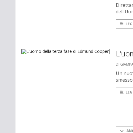
Diretta
dell'U
LEG
L'uo
DI GIAMP
Un nuov
smesso 
LEG
AN