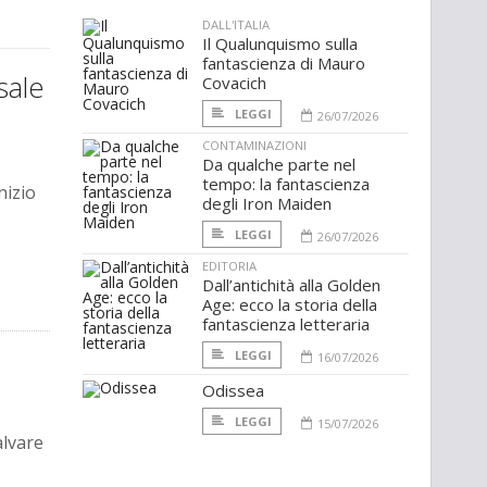
DALL'ITALIA
Il Qualunquismo sulla
fantascienza di Mauro
sale
Covacich
LEGGI
26/07/2026
CONTAMINAZIONI
Da qualche parte nel
tempo: la fantascienza
nizio
degli Iron Maiden
LEGGI
26/07/2026
EDITORIA
Dall’antichità alla Golden
Age: ecco la storia della
fantascienza letteraria
LEGGI
16/07/2026
Odissea
LEGGI
15/07/2026
alvare