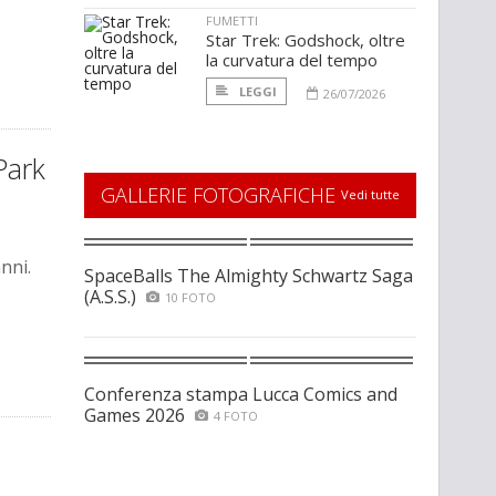
FUMETTI
Star Trek: Godshock, oltre
la curvatura del tempo
LEGGI
26/07/2026
Park
GALLERIE FOTOGRAFICHE
Vedi tutte
nni.
SpaceBalls The Almighty Schwartz Saga
(A.S.S.)
10 FOTO
Conferenza stampa Lucca Comics and
Games 2026
4 FOTO