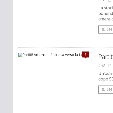
DI S*
La stor
ponendos
creare 
LEG
1
Parti
DI S*
Un'astr
dopo 53
LEG