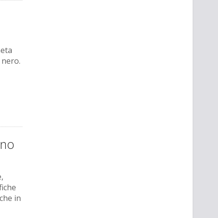
neta
 nero.
gno
,
fiche
che in