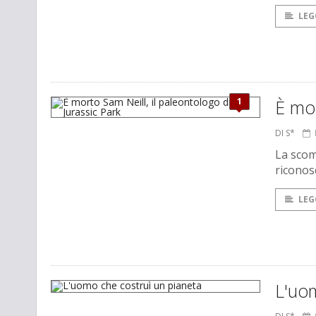
LEG
1
È mor
DI S*
La scom
riconosc
LEG
L'uom