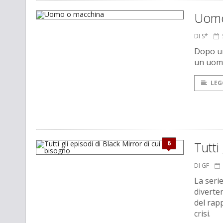
Uomo
DI S*
Dopo un
un uomo
LEG
6
Tutti
DI GF
La seri
diverten
del rapp
crisi.