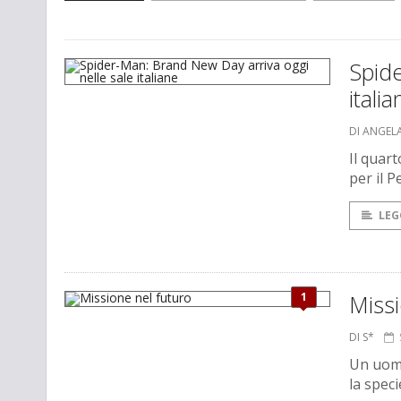
Spide
italia
DI ANGEL
Il quar
per il 
LEG
1
Missi
DI S*
Un uomo
la spec