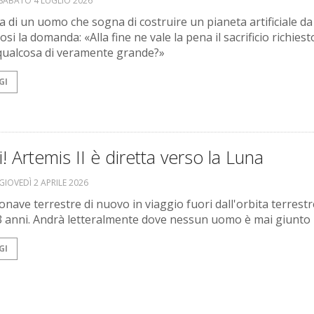
SABATO 4 LUGLIO 2026
ia di un uomo che sogna di costruire un pianeta artificiale da
i la domanda: «Alla fine ne vale la pena il sacrificio richiest
qualcosa di veramente grande?»
GI
ti! Artemis II è diretta verso la Luna
GIOVEDÌ 2 APRILE 2026
onave terrestre di nuovo in viaggio fuori dall'orbita terrestr
 anni. Andrà letteralmente dove nessun uomo è mai giunto 
GI