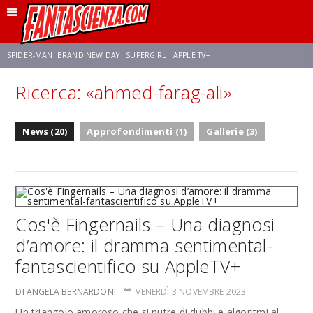
SPIDER-MAN: BRAND NEW DAY
SUPERGIRL
APPLE TV+
Ricerca: «ahmed-farag-ali»
FRANCO RICCIARDIELLO
ZENDAYA
STAR TREK
AVENGERS: DOOMSDAY
News (20)
Approfondimenti (1)
Gallerie (3)
NETFLIX
SADIE SINK
CELIA ROSE GOODING
Cos'è Fingernails – Una diagnosi
d’amore: il dramma sentimental-
fantascientifico su AppleTV+
DI ANGELA BERNARDONI
VENERDÌ 3 NOVEMBRE 2023
Un triangolo amoroso che si nutre di dubbi e algoritmi al