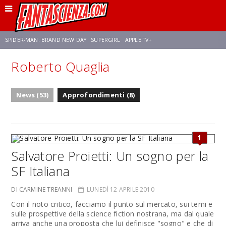
SPIDER-MAN: BRAND NEW DAY
SUPERGIRL
APPLE TV+
Roberto Quaglia
FRANCO RICCIARDIELLO
ZENDAYA
STAR TREK
AVENGERS: DOOMSDAY
News (53)
Approfondimenti (8)
NETFLIX
SADIE SINK
STAR TREK: STRANGE NEW WORLDS
1
Salvatore Proietti: Un sogno per la
SF Italiana
DI CARMINE TREANNI
LUNEDÌ 12 APRILE 2010
Con il noto critico, facciamo il punto sul mercato, sui temi e
sulle prospettive della science fiction nostrana, ma dal quale
arriva anche una proposta che lui definisce "sogno" e che di