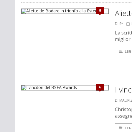
9
Aliet
DI S*
La scrit
miglior
LEG
6
I vin
DI MAURI
Christo
assegnat
LEG