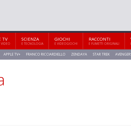
E TV
SCIENZA
GIOCHI
RACCONTI
 VIDEO
E TECNOLOGIA
E VIDEOGIOCHI
E FUMETTI ORIGINALI
APPLE TV+
FRANCO RICCIARDIELLO
ZENDAYA
STAR TREK
AVENGER
a