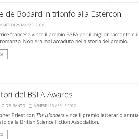
te de Bodard in trionfo alla Estercon
MARTEDÌ 29 MARZO 2016
trice francese vince il premio BSFA per il miglior racconto e il
 romanzo. Non era mai accaduto nella storia del premio.
GI
citori del BSFA Awards
ZIO DEL SANTO
VENERDÌ 13 APRILE 2012
pher Priest con
The Islanders
vince il premio letterario annua
o dalla British Science Fiction Association.
GI