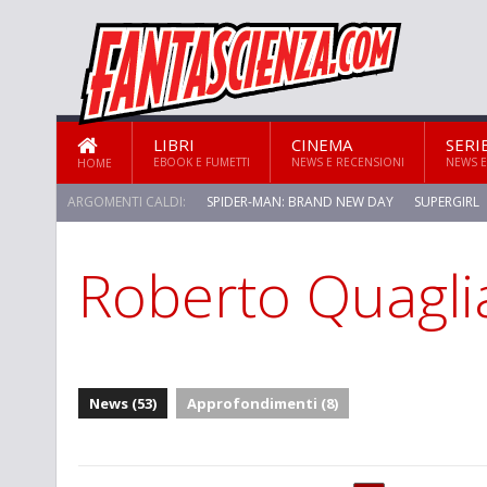
LIBRI
CINEMA
SERI
EBOOK E FUMETTI
NEWS E RECENSIONI
NEWS E
HOME
ARGOMENTI CALDI:
SPIDER-MAN: BRAND NEW DAY
SUPERGIRL
Roberto Quagli
News (53)
Approfondimenti (8)