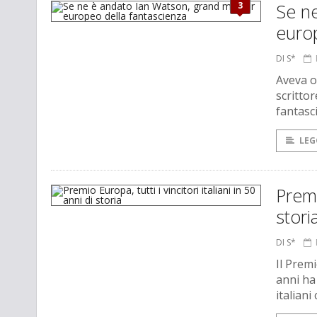
3
Se n
europ
DI S*
Aveva o
scritto
fantasc
LEG
Premi
stori
DI S*
Il Prem
anni ha 
italiani