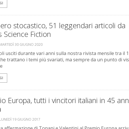
GI
ero stocastico, 51 leggendari articoli da
 Science Fiction
MARTEDÌ 30 GIUGNO 2020
oli usciti durante vari anni sulla nostra rivista mensile tra il 
che trattano i temi più svariati, ma sempre da un punto di vi
le
GI
o Europa, tutti i vincitori italiani in 45 ann
a
LUNEDÌ 19 GIUGNO 2017
ca affermazione di Tonani e Valentini al Premio Europa arriv