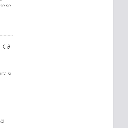
che se
a da
ità si
ia