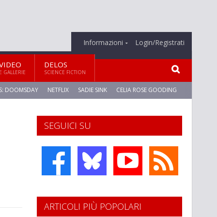
Informazioni
Login/Registrati
VIDEO
DELOS
E GALLERIE
SCIENCE FICTION
S: DOOMSDAY
NETFLIX
SADIE SINK
CELIA ROSE GOODING
SEGUICI SU
ARTICOLI PIÙ POPOLARI