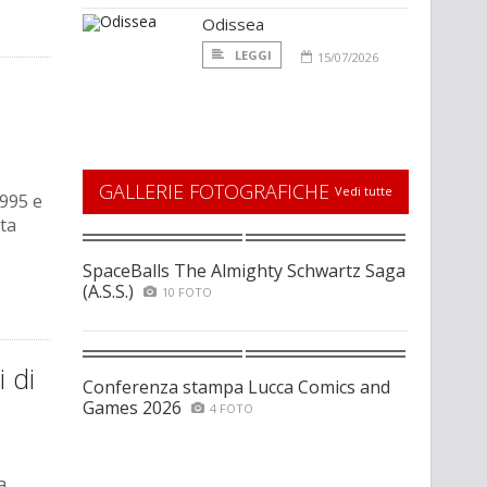
Odissea
LEGGI
15/07/2026
GALLERIE FOTOGRAFICHE
Vedi tutte
1995 e
sta
SpaceBalls The Almighty Schwartz Saga
(A.S.S.)
10 FOTO
i di
Conferenza stampa Lucca Comics and
Games 2026
4 FOTO
a