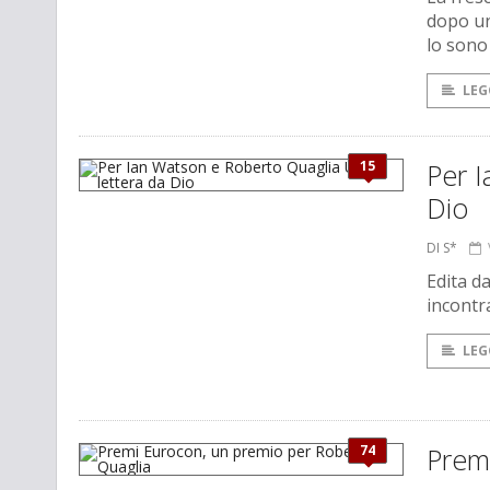
dopo un
lo sono
LEG
15
Per I
Dio
DI S*
Edita da
incont
LEG
74
Prem