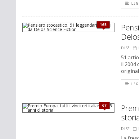
LEG
165
Pensi
Delos
DI S*
51 artic
il 2004 
origina
LEG
67
Premi
stori
DI S*
La fres