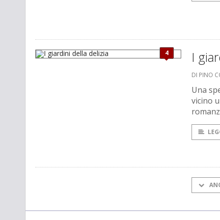
4
I giar
DI PINO 
Una spe
vicino 
romanzo
LEG
AN