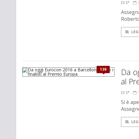
DI S*
Assegnat
Roberto
LEG
139
Da og
al P
DI S*
Si è ap
Assegner
LEG