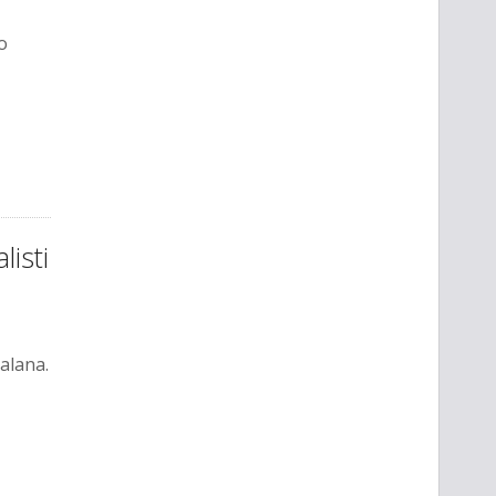
o
listi
alana.