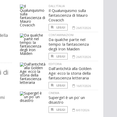
DALL'ITALIA
Il Qualunquismo sulla
fantascienza di Mauro
Covacich
LEGGI
26/07/2026
ella
CONTAMINAZIONI
Da qualche parte nel
tempo: la fantascienza
degli Iron Maiden
LEGGI
26/07/2026
EDITORIA
Dall’antichità alla Golden
i di
Age: ecco la storia della
fantascienza letteraria
LEGGI
16/07/2026
CINEMA
imi
Supergirl è un po' un
disastro
LEGGI
8/07/2026