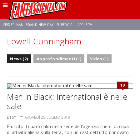
SPIDER-MAN: BRAND NEW DAY
SUPERGIRL
APPLE TV+
Lowell Cunningham
FRANCO RICCIARDIELLO
ZENDAYA
STAR TREK
AVENGERS: DOOMSDAY
News (2)
Approfondimenti (1)
Video (1)
NETFLIX
SADIE SINK
CELIA ROSE GOODING
10
Men in Black: International è nelle
sale
DI S*
GIOVEDÌ 25 LUGLIO 2019
È uscito il quarto film della serie dell'agenzia che di occupa
di attività aliena sulla terra, con un cast del tutto rinnovato