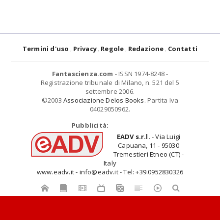
Termini d'uso
Privacy
Regole
Redazione
Contatti
Fantascienza.com
- ISSN 1974-8248 -
Registrazione tribunale di Milano, n. 521 del 5
settembre 2006.
©2003
Associazione Delos Books
. Partita Iva
04029050962.
Pubblicità:
EADV s.r.l.
- Via Luigi
Capuana, 11 - 95030
Tremestieri Etneo (CT) -
Italy
www.eadv.it - info@eadv.it - Tel: +39.0952830326