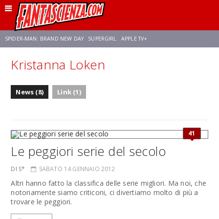
SPIDER-MAN: BRAND NEW DAY
SUPERGIRL
APPLE TV+
Kristanna Loken
FRANCO RICCIARDIELLO
ZENDAYA
AVENGERS: DOOMSDAY
STAR TREK
News (8)
Link (1)
NETFLIX
SADIE SINK
STAR TREK: STRANGE NEW WORLDS
41
Le peggiori serie del secolo
DI S*
SABATO 14 GENNAIO 2012
Altri hanno fatto la classifica delle serie migliori. Ma noi, che
notoriamente siamo criticoni, ci divertiamo molto di più a
trovare le peggiori.