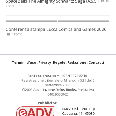
SpaceBalls The Almighty Schwartz Saga (A.S.S.)
10
FOTO
Conferenza stampa Lucca Comics and Games 2026
4 FOTO
Termini d'uso
Privacy
Regole
Redazione
Contatti
Fantascienza.com
- ISSN 1974-8248 -
Registrazione tribunale di Milano, n. 521 del 5
settembre 2006.
©2003
Associazione Delos Books
. Partita Iva
04029050962.
Pubblicità:
EADV s.r.l.
- Via Luigi
Capuana, 11 - 95030