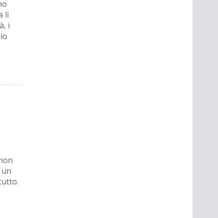
no
 li
, i
io
 non
i un
utto.