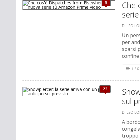
9
Che 
seri
DI LEO L
Un pers
per and
sparsi p
confine 
LEG
22
Snowp
sul p
DI LEO L
A bordo
congelat
troppo r