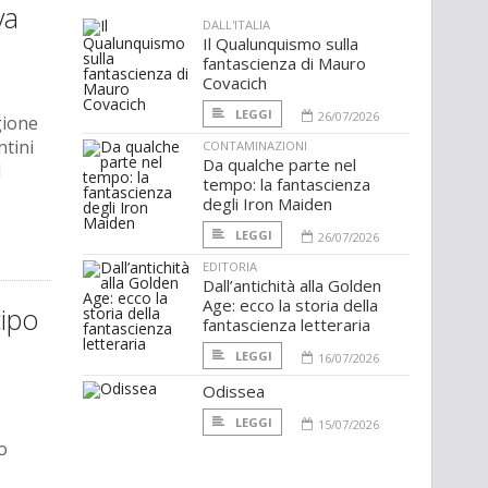
va
DALL'ITALIA
Il Qualunquismo sulla
fantascienza di Mauro
Covacich
LEGGI
26/07/2026
gione
tini
CONTAMINAZIONI
Da qualche parte nel
l
tempo: la fantascienza
degli Iron Maiden
LEGGI
26/07/2026
EDITORIA
Dall’antichità alla Golden
Age: ecco la storia della
cipo
fantascienza letteraria
LEGGI
16/07/2026
Odissea
LEGGI
15/07/2026
o