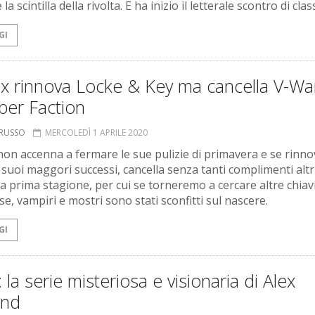
 la scintilla della rivolta. E ha inizio il letterale scontro di class
GI
ix rinnova Locke & Key ma cancella V-Wa
ber Faction
ORUSSO
MERCOLEDÌ 1 APRILE 2020
 non accenna a fermare le sue pulizie di primavera e se rinn
 suoi maggori successi, cancella senza tanti complimenti altr
la prima stagione, per cui se torneremo a cercare altre chiavi
e, vampiri e mostri sono stati sconfitti sul nascere.
GI
 la serie misteriosa e visionaria di Alex
and