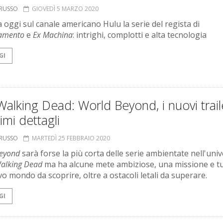
ORUSSO
GIOVEDÌ 5 MARZO 2020
 oggi sul canale americano Hulu la serie del regista di
amento
e
Ex Machina
: intrighi, complotti e alta tecnologia
GI
alking Dead: World Beyond, i nuovi trail
timi dettagli
ORUSSO
MARTEDÌ 25 FEBBRAIO 2020
eyond
sarà forse la più corta delle serie ambientate nell'uni
alking Dead
ma ha alcune mete ambiziose, una missione e t
o mondo da scoprire, oltre a ostacoli letali da superare.
GI