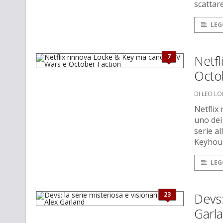
scattare
LEG
7
Netfl
Octo
DI LEO L
Netflix
uno dei
serie al
Keyhous
LEG
23
Devs:
Garl