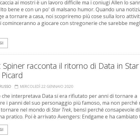
caccia ai mostri è un lavoro difficile ma i coniugi Allen lo san
lto bene e con un po' di malsano humor. Quando una notizia
e a tornare a casa, noi scopriremo più cose sulla loro attività
gli cominceranno a giocare con stregonerie che sarebbe megl
GI
 Spiner racconta il ritorno di Data in Star
 Picard
ORUSSO
MERCOLEDÌ 22 GENNAIO 2020
 che interpretava Data si era rifiutato per anni di tornare a
re i panni del suo personaggio più famoso, ma non perché
 tornare nel mondo di
Star Trek
, bensì perché consapevole d
a pratico. Poi è arrivato Avengers: Endgame e ha cambiato t
GI