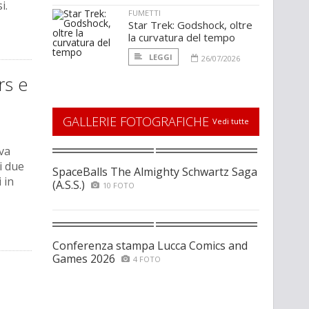
i.
FUMETTI
Star Trek: Godshock, oltre
la curvatura del tempo
LEGGI
26/07/2026
rs e
GALLERIE FOTOGRAFICHE
Vedi tutte
ova
i due
SpaceBalls The Almighty Schwartz Saga
 in
(A.S.S.)
10 FOTO
Conferenza stampa Lucca Comics and
Games 2026
4 FOTO