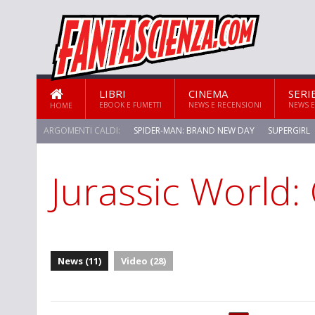
LIBRI
CINEMA
SERI
EBOOK E FUMETTI
NEWS E RECENSIONI
NEWS E
HOME
ARGOMENTI CALDI:
SPIDER-MAN: BRAND NEW DAY
SUPERGIRL
Jurassic World
STAR TREK: STRANGE NEW WORLDS
News (11)
Video (28)