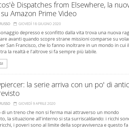
cos'è Dispatches from Elsewhere, la nuo
e su Amazon Prime Video
ORUSSO
GIOVEDÌ 18 GIUGNO 2020
onaggio depresso e sconfitto dalla vita trova una nuova ra
are avanti quando scopre strane missioni comparse su volan
er San Francisco, che lo fanno inoltrare in un mondo in cui i
tra la realtà e l'altrove si fa sempre più labile.
GI
iercer: la serie arriva con un po' di anti
revisto
ORUSSO
GIOVEDÌ 9 APRILE 2020
 di un treno che non si ferma mai attraverso un mondo
o, la situazione all'interno si sta surriscaldando: i ricchi son
icchi, i poveri sono al limite della sopravvivenza e questo fa