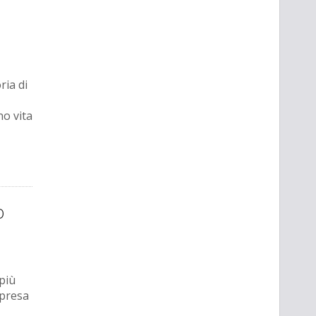
ria di
no vita
o
più
rpresa