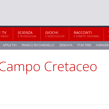
E TV
SCIENZA
GIOCHI
RACCONTI
 VIDEO
E TECNOLOGIA
E VIDEOGIOCHI
E FUMETTI ORIGINALI
APPLE TV+
FRANCO RICCIARDIELLO
ZENDAYA
STAR TREK
AVENGER
: Campo Cretaceo