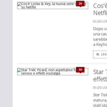
26
Cos'è
Netfl
DI LEO L
Dopo un 
una cas
sarebbe
a Keyho
LEG
30
Star 
effet
DI LEO L
Star Tre
matura,
stati s