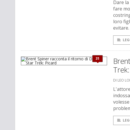
Dare la 
fare mo
costring
loro fi
evitare.
LEG
31
Brent
Trek:
DI LEO L
L'attore
indossa
volesse
problem
LEG