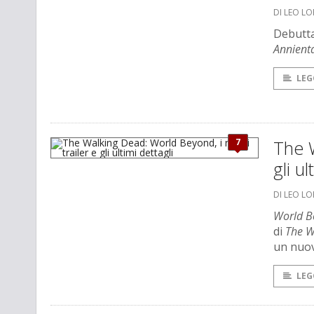
DI LEO L
Debutta
Annient
LEG
7
The W
gli ul
DI LEO L
World B
di
The W
un nuov
LEG