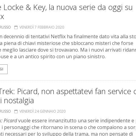
 Locke & Key, la nuova serie da oggi su
ix
ORUSSO
VENERDÌ 7 FEBBRAIO 2020
decennio di tentativi Netflix ha finalmente dato vita alla sto
a piena di chiavi misteriose che sbloccano misteri che forse
 meglio lasciare dove si trovavano. Ma i nuovi arrivati ridan
use e a un antico spirito con un piano sinistro.
GI
Trek: Picard, non aspettatevi fan service 
ti nostalgia
ORUSSO
VENERDÌ 24 GENNAIO 2020
k: Picard
vuole essere innanzitutto una serie indipendente e 
 i personaggi che ritornano in scena o che compaiono a so
tati necessari per lo sviluppo della trama, ma non pensate di