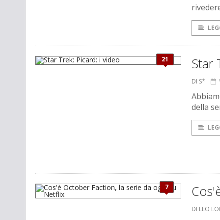
riveder
LEG
21
Star 
DI S*
Abbiamo
della s
LEG
7
Cos'è
DI LEO L