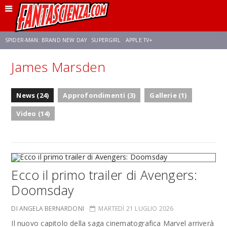
SPIDER-MAN: BRAND NEW DAY
SUPERGIRL
APPLE TV+
James Marsden
FRANCO RICCIARDIELLO
ZENDAYA
STAR TREK
AVENGERS: DOOMSDAY
News (24)
Approfondimenti (3)
Gallerie (1)
NETFLIX
SADIE SINK
CELIA ROSE GOODING
Video (14)
Ecco il primo trailer di Avengers:
Doomsday
DI ANGELA BERNARDONI
MARTEDÌ 21 LUGLIO 2026
Il nuovo capitolo della saga cinematografica Marvel arriverà