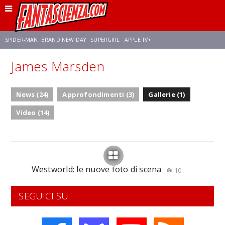
SPIDER-MAN: BRAND NEW DAY
SUPERGIRL
APPLE TV+
James Marsden
FRANCO RICCIARDIELLO
ZENDAYA
STAR TREK
AVENGERS: DOOMSDAY
News (24)
Approfondimenti (3)
Gallerie (1)
NETFLIX
SADIE SINK
CELIA ROSE GOODING
Video (14)
Westworld: le nuove foto di scena
10
SEGUICI SU