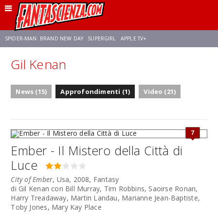
SPIDER-MAN: BRAND NEW DAY
SUPERGIRL
APPLE TV+
Gil Kenan
FRANCO RICCIARDIELLO
ZENDAYA
STAR TREK
AVENGERS: DOOMSDAY
News (15)
Approfondimenti (1)
Video (21)
NETFLIX
SADIE SINK
CELIA ROSE GOODING
7
Ember - Il Mistero della Città di
Luce
City of Ember
, Usa, 2008, Fantasy
di Gil Kenan con Bill Murray, Tim Robbins, Saoirse Ronan,
Harry Treadaway, Martin Landau, Marianne Jean-Baptiste,
Toby Jones, Mary Kay Place