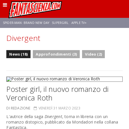
SPIDER-MAN: BRAND NEW DAY
SUPERGIRL
APPLE TV+
Divergent
FRANCO RICCIARDIELLO
ZENDAYA
STAR TREK
AVENGERS: DOOMSDAY
News (18)
Approfondimenti (3)
Video (2)
NETFLIX
SADIE SINK
STAR TREK: STRANGE NEW WORLDS
Poster girl, il nuovo romanzo di
Veronica Roth
DI REDAZIONE
VENERDÌ 31 MARZO 2023
L'autrice della saga
Divergent
, torna in libreria con un
romanzo distopico, pubblicato da Mondadori nella collana
Fantastica.