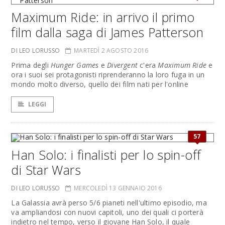
Maximum Ride: in arrivo il primo
film dalla saga di James Patterson
DI LEO LORUSSO
MARTEDÌ 2 AGOSTO 2016
Prima degli
Hunger Games
e
Divergent
c'era
Maximum Ride
e
ora i suoi sei protagonisti riprenderanno la loro fuga in un
mondo molto diverso, quello dei film nati per l'online
LEGGI
57
Han Solo: i finalisti per lo spin-off
di Star Wars
DI LEO LORUSSO
MERCOLEDÌ 13 GENNAIO 2016
La Galassia avrà perso 5/6 pianeti nell'ultimo episodio, ma
va ampliandosi con nuovi capitoli, uno dei quali ci porterà
indietro nel tempo, verso il giovane Han Solo, il quale