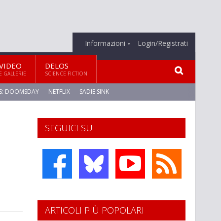
Informazioni
Login/Registrati
VIDEO
DELOS
E GALLERIE
SCIENCE FICTION
S: DOOMSDAY
NETFLIX
SADIE SINK
SEGUICI SU
ARTICOLI PIÙ POPOLARI