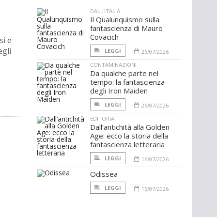
DALL'ITALIA
Il Qualunquismo sulla
fantascienza di Mauro
Covacich
si e
gli
LEGGI
26/07/2026
CONTAMINAZIONI
Da qualche parte nel
tempo: la fantascienza
degli Iron Maiden
LEGGI
26/07/2026
EDITORIA
Dall’antichità alla Golden
Age: ecco la storia della
fantascienza letteraria
LEGGI
16/07/2026
Odissea
LEGGI
15/07/2026