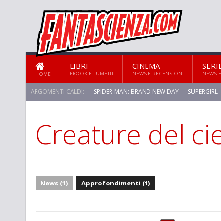
LIBRI
CINEMA
SERI
EBOOK E FUMETTI
NEWS E RECENSIONI
NEWS E
HOME
ARGOMENTI CALDI:
SPIDER-MAN: BRAND NEW DAY
SUPERGIRL
Creature del ci
STAR TREK: STRANGE NEW WORLDS
News (1)
Approfondimenti (1)