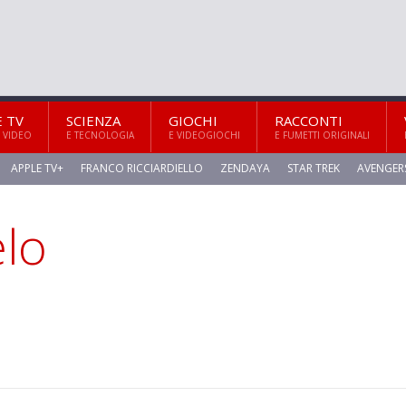
E TV
SCIENZA
GIOCHI
RACCONTI
 VIDEO
E TECNOLOGIA
E VIDEOGIOCHI
E FUMETTI ORIGINALI
APPLE TV+
FRANCO RICCIARDIELLO
ZENDAYA
STAR TREK
AVENGER
elo