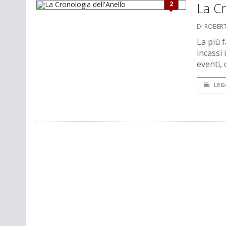
2
La Cr
DI ROBER
La più 
incassi
eventi, 
LEG