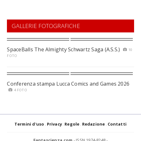
GALLERIE FOTOGRAFICHE
SpaceBalls The Almighty Schwartz Saga (A.S.S.)
10
FOTO
Conferenza stampa Lucca Comics and Games 2026
4 FOTO
Termini d'uso
Privacy
Regole
Redazione
Contatti
Fantascienza.com
- ISSN 1974-8248 -