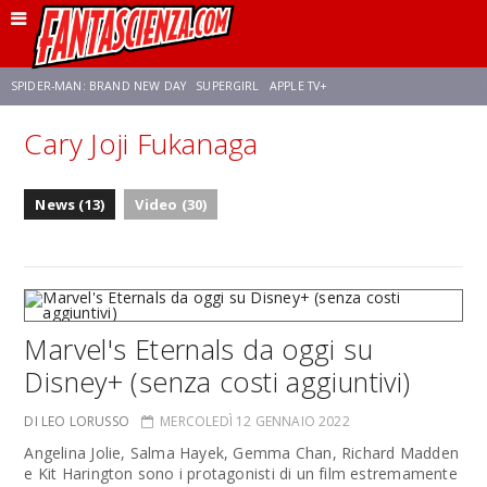
SPIDER-MAN: BRAND NEW DAY
SUPERGIRL
APPLE TV+
Cary Joji Fukanaga
FRANCO RICCIARDIELLO
ZENDAYA
STAR TREK
AVENGERS: DOOMSDAY
News (13)
Video (30)
NETFLIX
SADIE SINK
STAR TREK: STRANGE NEW WORLDS
Marvel's Eternals da oggi su
Disney+ (senza costi aggiuntivi)
DI LEO LORUSSO
MERCOLEDÌ 12 GENNAIO 2022
Angelina Jolie, Salma Hayek, Gemma Chan, Richard Madden
e Kit Harington sono i protagonisti di un film estremamente