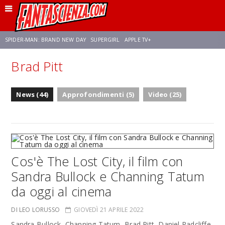
SPIDER-MAN: BRAND NEW DAY
SUPERGIRL
APPLE TV+
Brad Pitt
FRANCO RICCIARDIELLO
ZENDAYA
STAR TREK
AVENGERS: DOOMSDAY
News (44)
Approfondimenti (5)
Video (25)
NETFLIX
SADIE SINK
CELIA ROSE GOODING
Cos'è The Lost City, il film con
Sandra Bullock e Channing Tatum
da oggi al cinema
DI LEO LORUSSO
GIOVEDÌ 21 APRILE 2022
Sandra Bullock, Channing Tatum, Brad Pitt, Daniel Radcliffe