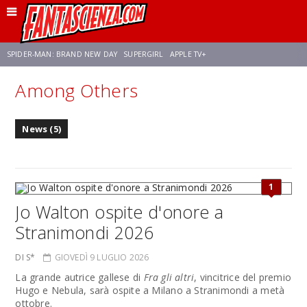
SPIDER-MAN: BRAND NEW DAY
SUPERGIRL
APPLE TV+
Among Others
FRANCO RICCIARDIELLO
ZENDAYA
STAR TREK
AVENGERS: DOOMSDAY
News (5)
NETFLIX
SADIE SINK
STAR TREK: STRANGE NEW WORLDS
1
Jo Walton ospite d'onore a
Stranimondi 2026
DI S*
GIOVEDÌ 9 LUGLIO 2026
La grande autrice gallese di
Fra gli altri
, vincitrice del premio
Hugo e Nebula, sarà ospite a Milano a Stranimondi a metà
ottobre.