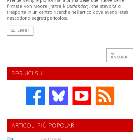
Prende sempre più forma la prima delle due nuove serie
firmate Ron Moore (l'altra è
Outlander
), che stavolta ci
trasporta in un centro ricerche nell'artico dove eventi letali
nascodono segreti pericolosi.
LEGGI
ANCORA
SEGUICI SU
ARTICOLI PIÙ POPOLARI
DALL'ITALIA