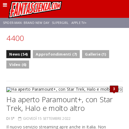
SPIDER-MAN: BRAND NEW DAY
SUPERGIRL
APPLE TV+
4400
FRANCO RICCIARDIELLO
ZENDAYA
STAR TREK
AVENGERS: DOOMSDAY
News (54)
Approfondimenti (7)
Gallerie (1)
NETFLIX
SADIE SINK
CELIA ROSE GOODING
Video (6)
3
Ha aperto Paramount+, con Star
Trek, Halo e molto altro
DI S*
GIOVEDÌ 15 SETTEMBRE 2022
Il nuovo servizio streaming apre anche in Italia. Non