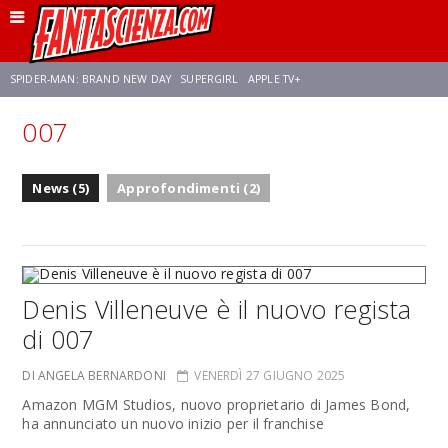
SPIDER-MAN: BRAND NEW DAY
SUPERGIRL
APPLE TV+
007
FRANCO RICCIARDIELLO
ZENDAYA
STAR TREK
AVENGERS: DOOMSDAY
News (5)
Approfondimenti (2)
NETFLIX
SADIE SINK
STAR TREK: STRANGE NEW WORLDS
Denis Villeneuve è il nuovo regista
di 007
DI ANGELA BERNARDONI
VENERDÌ 27 GIUGNO 2025
Amazon MGM Studios, nuovo proprietario di James Bond,
ha annunciato un nuovo inizio per il franchise