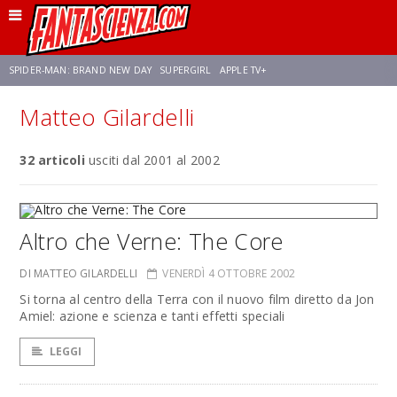
SPIDER-MAN: BRAND NEW DAY
SUPERGIRL
APPLE TV+
Matteo Gilardelli
FRANCO RICCIARDIELLO
ZENDAYA
AVENGERS: DOOMSDAY
STAR TREK
32 articoli
usciti dal 2001 al 2002
NETFLIX
SADIE SINK
STAR TREK: STRANGE NEW WORLDS
Altro che Verne: The Core
DI MATTEO GILARDELLI
VENERDÌ 4 OTTOBRE 2002
Si torna al centro della Terra con il nuovo film diretto da Jon
Amiel: azione e scienza e tanti effetti speciali
LEGGI