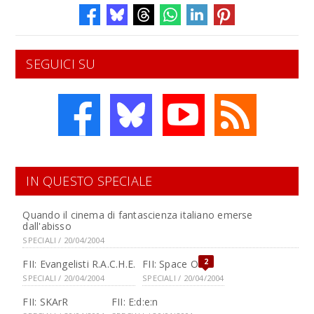
SEGUICI SU
IN QUESTO SPECIALE
Quando il cinema di fantascienza italiano emerse
dall'abisso
SPECIALI / 20/04/2004
2
FII: Evangelisti R.A.C.H.E.
FII: Space Off
SPECIALI / 20/04/2004
SPECIALI / 20/04/2004
FII: SKArR
FII: E:d:e:n