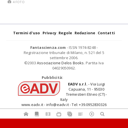
4 FOTO
Termini d'uso
Privacy
Regole
Redazione
Contatti
Fantascienza.com
- ISSN 1974-8248 -
Registrazione tribunale di Milano, n. 521 del 5
settembre 2006.
©2003
Associazione Delos Books
. Partita Iva
04029050962.
Pubblicità:
EADV s.r.l.
- Via Luigi
Capuana, 11 - 95030
Tremestieri Etneo (CT) -
Italy
www.eadv.it - info@eadv.it - Tel: +39.0952830326