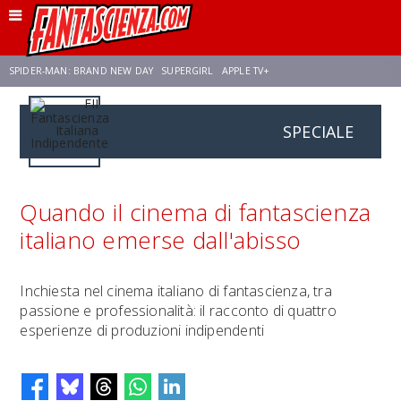
SPIDER-MAN: BRAND NEW DAY
SUPERGIRL
APPLE TV+
SPECIALE
FRANCO RICCIARDIELLO
ZENDAYA
STAR TREK
AVENGERS: DOOMSDAY
NETFLIX
SADIE SINK
CELIA ROSE GOODING
Quando il cinema di fantascienza
italiano emerse dall'abisso
Inchiesta nel cinema italiano di fantascienza, tra
passione e professionalità: il racconto di quattro
esperienze di produzioni indipendenti