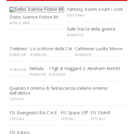
Fantasy, boom a tutti i costi
EDITORIALI
Delos Science Fiction 89
APRILE 2004
Sulle tracce della gravità
RUBRICHE
Trekkies!
Lo scrittore della CIA
Catherine Lucille Moore
RUBRICHE
RUBRICHE
RUBRICHE
Nebula
I figli di Haggard 2: Abraham Merritt
RUBRICHE
RUBRICHE
RUBRICHE
Quando il cinema di fantascienza italiano emerse
dall'abisso
SPECIALI
FII: Evangelisti R.A.C.H.E.
FII: Space Off
FII: SKArR
SPECIALI
SPECIALI
SPECIALI
FII: E:d:e:n