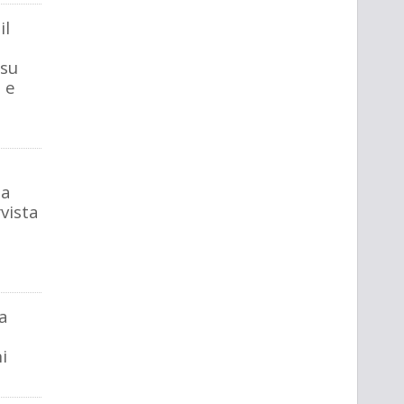
il
 su
 e
la
rvista
za
i