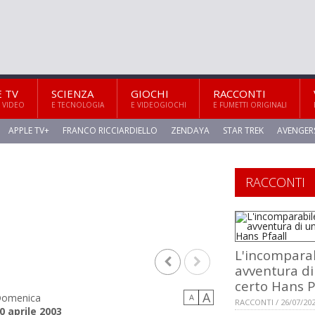
E TV
SCIENZA
GIOCHI
RACCONTI
 VIDEO
E TECNOLOGIA
E VIDEOGIOCHI
E FUMETTI ORIGINALI
APPLE TV+
FRANCO RICCIARDIELLO
ZENDAYA
STAR TREK
AVENGER
RACCONTI
L'incompara
avventura di
certo Hans P
A
omenica
A
RACCONTI / 26/07/20
0 aprile 2003