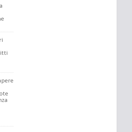
a
ne
ri
itti
apere
ote
nza