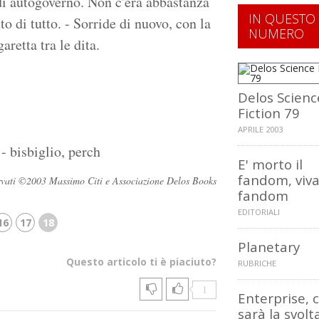
 di autogoverno. Non c'era abbastanza
IN QUESTO
 di tutto. - Sorride di nuovo, con la
NUMERO
aretta tra le dita.
Delos Scienc
Fiction 79
APRILE 2003
- bisbiglio, perch
E' morto il
fandom, viva 
iservati ©2003 Massimo Citi e Associazione Delos Books
fandom
EDITORIALI
16
17
18
Planetary
Questo articolo ti è piaciuto?
RUBRICHE
1
Enterprise, c
sarà la svolt