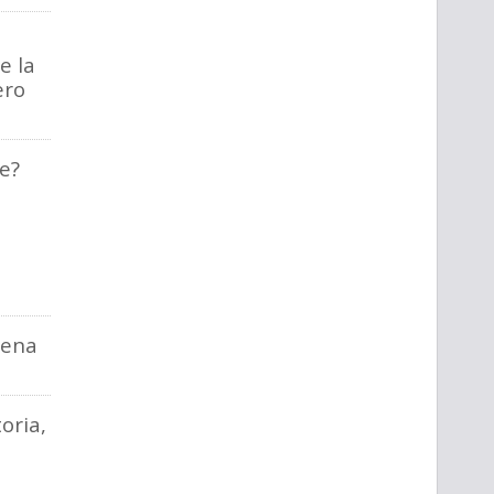
e la
ero
re?
dena
oria,