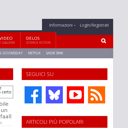
Informazioni
Login/Registrati
VIDEO
DELOS
E GALLERIE
SCIENCE FICTION
S: DOOMSDAY
NETFLIX
SADIE SINK
SEGUICI SU
bile
 un
faall
ARTICOLI PIÙ POPOLARI
26