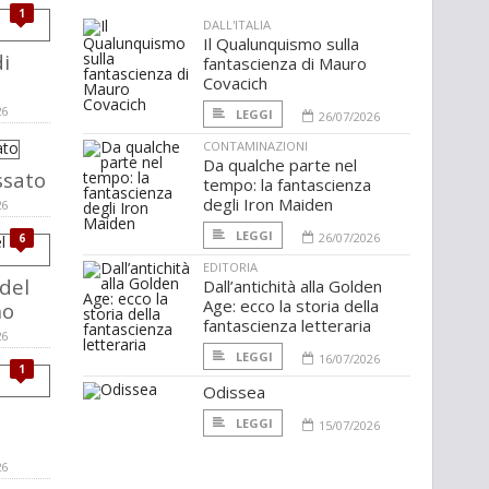
1
DALL'ITALIA
Il Qualunquismo sulla
i
fantascienza di Mauro
Covacich
26
LEGGI
26/07/2026
CONTAMINAZIONI
Da qualche parte nel
ssato
tempo: la fantascienza
degli Iron Maiden
26
LEGGI
26/07/2026
6
EDITORIA
 del
Dall’antichità alla Golden
Age: ecco la storia della
no
fantascienza letteraria
26
LEGGI
16/07/2026
1
Odissea
LEGGI
15/07/2026
26