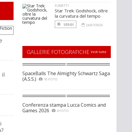
FUMETTI
Star Trek: Godshock, oltre
la curvatura del tempo
LEGGI
26/07/2026
e
GALLERIE FOTOGRAFICHE
Vedi tutte
SpaceBalls The Almighty Schwartz Saga
il
(A.S.S.)
10 FOTO
Conferenza stampa Lucca Comics and
Games 2026
4 FOTO
i
a?