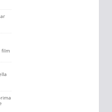
tar
 film
ella
a
prima
e