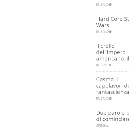
RUBRICHE
Hard Core S
Wars
RUBRICHE
Il crollo
dell'impero
americano: il
RUBRICHE
Cosmo. I
capolavori d
fantascienz
RUBRICHE
Due parole 
di cominciar
SPECIALI