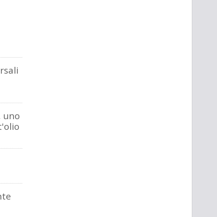
a
rsali
, uno
'olio
nte