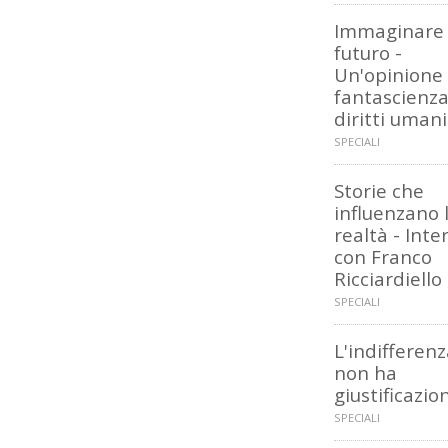
Immaginare 
futuro -
Un'opinione
fantascienza
diritti umani
SPECIALI
Storie che
influenzano 
realtà - Inte
con Franco
Ricciardiello
SPECIALI
L'indifferen
non ha
giustificazion
SPECIALI