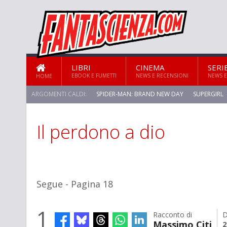
LIBRI
CINEMA
SERI
EBOOK E FUMETTI
NEWS E RECENSIONI
NEWS E
HOME
ARGOMENTI CALDI:
SPIDER-MAN: BRAND NEW DAY
SUPERGIRL
Il perdono a dio
STAR TREK: STRANGE NEW WORLDS
Segue - Pagina 18
1
Racconto di
D
Massimo Citi
2