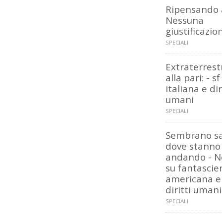
Ripensando 
Nessuna
giustificazio
SPECIALI
Extraterrest
alla pari: - sf
italiana e dir
umani
SPECIALI
Sembrano s
dove stanno
andando - N
su fantascie
americana e
diritti umani
SPECIALI