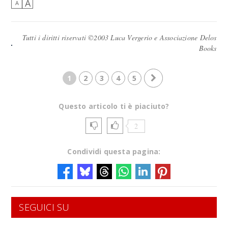
A
A
Tutti i diritti riservati ©2003 Luca Vergerio e Associazione Delos
Books
1
2
3
4
5
Questo articolo ti è piaciuto?
2
Condividi questa pagina:
SEGUICI SU