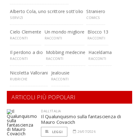
Alberto Cola, uno scrittore sott'olio
Straniero
SERVIZI
COMICS
Cielo Clemente
Un mondo migliore
Blocco 13
RACCONTI
RACCONTI
RACCONTI
Il perdono a dio
Mobbing medecine
Haceldama
RACCONTI
RACCONTI
RACCONTI
Nicoletta Vallorani
Jealousie
RUBRICHE
RACCONTI
ARTICOLI PIÙ POPOLARI
DALL'ITALIA
Il Qualunquismo sulla fantascienza di
Mauro Covacich
26/07/2026
LEGGI