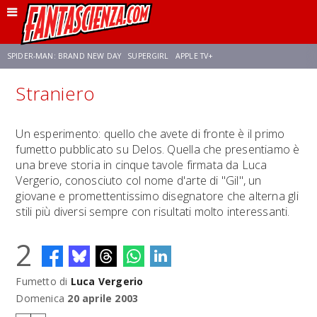
SPIDER-MAN: BRAND NEW DAY
SUPERGIRL
APPLE TV+
Straniero
FRANCO RICCIARDIELLO
ZENDAYA
STAR TREK
AVENGERS: DOOMSDAY
Un esperimento: quello che avete di fronte è il primo
fumetto pubblicato su Delos. Quella che presentiamo è
NETFLIX
SADIE SINK
CELIA ROSE GOODING
una breve storia in cinque tavole firmata da Luca
Vergerio, conosciuto col nome d'arte di "Gil", un
giovane e promettentissimo disegnatore che alterna gli
stili più diversi sempre con risultati molto interessanti.
2
Fumetto di
Luca Vergerio
Domenica
20 aprile 2003