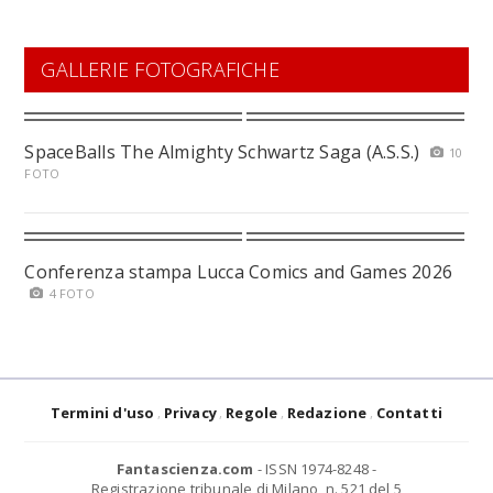
GALLERIE FOTOGRAFICHE
SpaceBalls The Almighty Schwartz Saga (A.S.S.)
10
FOTO
Conferenza stampa Lucca Comics and Games 2026
4 FOTO
Termini d'uso
Privacy
Regole
Redazione
Contatti
Fantascienza.com
- ISSN 1974-8248 -
Registrazione tribunale di Milano, n. 521 del 5