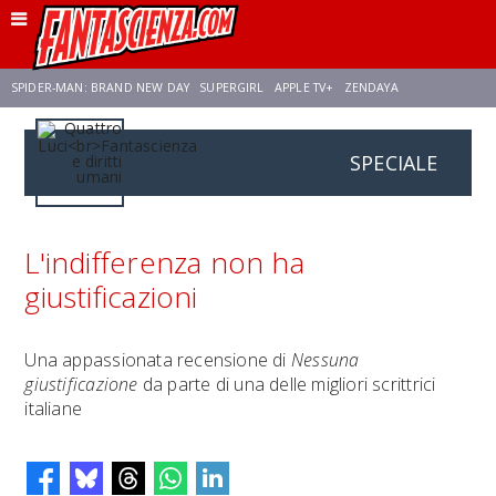
SPIDER-MAN: BRAND NEW DAY
SUPERGIRL
APPLE TV+
ZENDAYA
SPECIALE
FRANCO RICCIARDIELLO
AVENGERS: DOOMSDAY
STAR TREK
NETFLIX
SADIE SINK
STAR TREK: STRANGE NEW WORLDS
L'indifferenza non ha
giustificazioni
Una appassionata recensione di
Nessuna
giustificazione
da parte di una delle migliori scrittrici
italiane