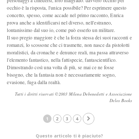
personaggi a chiedersi, loro malgrado: davvero occhio per
occhio è la risposta, l'unica possibile? Per esprimere questo
concetto, spesso, come accade nel primo racconto, Enrica
prova anche a identificarsi nel diverso, nell'estraneo,
lontanissimo dal suo io, come può esserlo un militare.
Il suo pregio maggiore è che la forza stessa dei suoi racconti e
romanzi, lo scossone che ci trasmette, non nasce da pistolotti
moralistici, da cronache e denunce reali, ma passa attraverso
l'elemento fantastico, nella fattispecie, fantascientifico.
Dimostrando così una volta di più, se mai ce ne fosse
bisogno, che la fantasia non è necessariamente sogno,
evasione, fuga dalla realtà.
Tutti i diritti riservati ©2003 Milena Debenedetti e Associazione
Delos Books
1
2
3
4
Questo articolo ti è piaciuto?