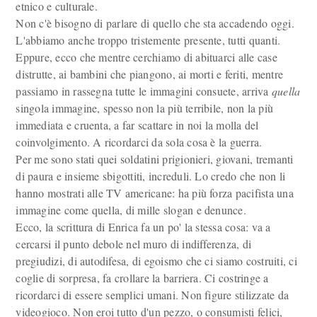
etnico e culturale.
Non c'è bisogno di parlare di quello che sta accadendo oggi.
L'abbiamo anche troppo tristemente presente, tutti quanti.
Eppure, ecco che mentre cerchiamo di abituarci alle case
distrutte, ai bambini che piangono, ai morti e feriti, mentre
passiamo in rassegna tutte le immagini consuete, arriva
quella
singola immagine, spesso non la più terribile, non la più
immediata e cruenta, a far scattare in noi la molla del
coinvolgimento. A ricordarci da sola cosa è la guerra.
Per me sono stati quei soldatini prigionieri, giovani, tremanti
di paura e insieme sbigottiti, increduli. Lo credo che non li
hanno mostrati alle TV americane: ha più forza pacifista una
immagine come quella, di mille slogan e denunce.
Ecco, la scrittura di Enrica fa un po' la stessa cosa: va a
cercarsi il punto debole nel muro di indifferenza, di
pregiudizi, di autodifesa, di egoismo che ci siamo costruiti, ci
coglie di sorpresa, fa crollare la barriera. Ci costringe a
ricordarci di essere semplici umani. Non figure stilizzate da
videogioco. Non eroi tutto d'un pezzo, o consumisti felici,