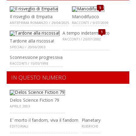
5
Il risveglio di Empatia
Manodifuoco
ANTEPRIMA ROMANZO / 29/04/2025
RACCONTI / 5/07/2009
1
A tempo indeterminato
RACCONTI / 20/07/2002
Tardone alla riscossa!
SPECIALI / 20/06/2003
Sconnessione progressiva
RACCONTI / 15/05/1998
IN QUESTO NUMERO
Delos Science Fiction 79
APRILE 2003
E' morto il fandom, viva il fandom
Planetary
EDITORIALI
RUBRICHE