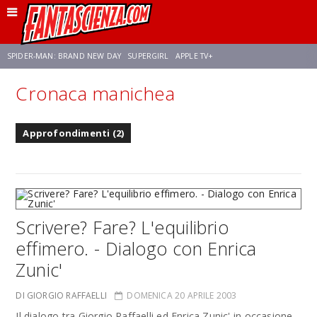
SPIDER-MAN: BRAND NEW DAY
SUPERGIRL
APPLE TV+
Cronaca manichea
FRANCO RICCIARDIELLO
ZENDAYA
STAR TREK
AVENGERS: DOOMSDAY
Approfondimenti (2)
NETFLIX
SADIE SINK
STAR TREK: STRANGE NEW WORLDS
Scrivere? Fare? L'equilibrio
effimero. - Dialogo con Enrica
Zunic'
DI GIORGIO RAFFAELLI
DOMENICA 20 APRILE 2003
Il dialogo tra Giorgio Raffaelli ed Enrica Zunic' in occasione