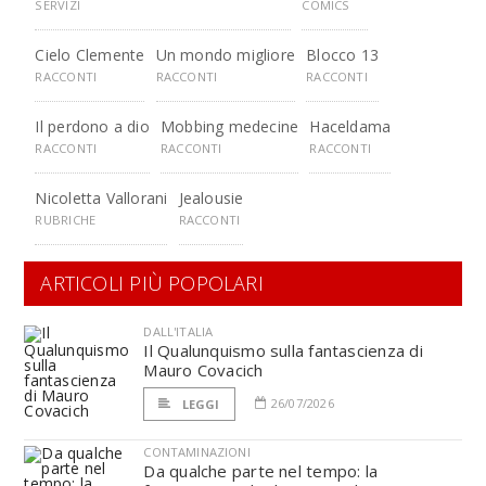
SERVIZI
COMICS
Cielo Clemente
Un mondo migliore
Blocco 13
RACCONTI
RACCONTI
RACCONTI
Il perdono a dio
Mobbing medecine
Haceldama
RACCONTI
RACCONTI
RACCONTI
Nicoletta Vallorani
Jealousie
RUBRICHE
RACCONTI
ARTICOLI PIÙ POPOLARI
DALL'ITALIA
Il Qualunquismo sulla fantascienza di
Mauro Covacich
26/07/2026
LEGGI
CONTAMINAZIONI
Da qualche parte nel tempo: la