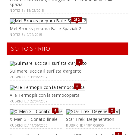
spaziali
NOTIZIE / 15/02/2015
232
Mel Brooks prepara Balle Spaziali 2
NOTIZIE / 9/02/2015
SOTTO SPIRITO
2
Sul mare luccica il surfista d’argento
RUBRICHE / 30/06/2007
6
Alle Termopili con la termocoperta
RUBRICHE / 22/04/2007
4
2
X-Men 3 - Conato finale
Star Trek: Degeneration
RUBRICHE / 11/06/2006
RUBRICHE / 18/10/2005
5