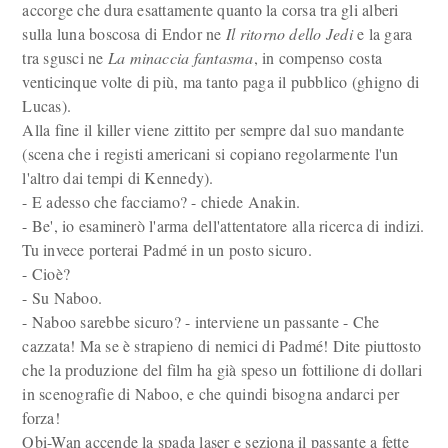
accorge che dura esattamente quanto la corsa tra gli alberi
sulla luna boscosa di Endor ne
Il ritorno dello Jedi
e la gara
tra sgusci ne
La minaccia fantasma
, in compenso costa
venticinque volte di più, ma tanto paga il pubblico (ghigno di
Lucas).
Alla fine il killer viene zittito per sempre dal suo mandante
(scena che i registi americani si copiano regolarmente l'un
l'altro dai tempi di Kennedy).
- E adesso che facciamo? - chiede Anakin.
- Be', io esaminerò l'arma dell'attentatore alla ricerca di indizi.
Tu invece porterai Padmé in un posto sicuro.
- Cioè?
- Su Naboo.
- Naboo sarebbe sicuro? - interviene un passante - Che
cazzata! Ma se è strapieno di nemici di Padmé! Dite piuttosto
che la produzione del film ha già speso un fottilione di dollari
in scenografie di Naboo, e che quindi bisogna andarci per
forza!
Obi-Wan accende la spada laser e seziona il passante a fette