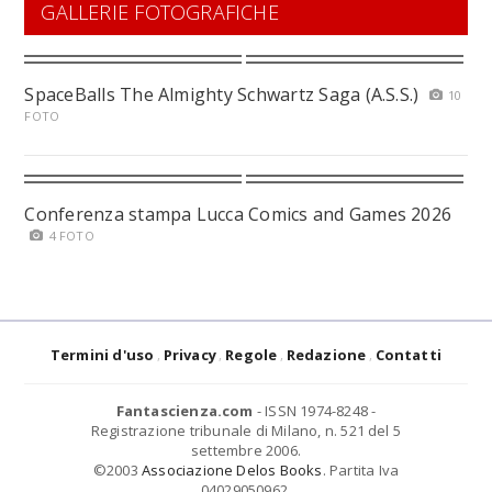
GALLERIE FOTOGRAFICHE
SpaceBalls The Almighty Schwartz Saga (A.S.S.)
10
FOTO
Conferenza stampa Lucca Comics and Games 2026
4 FOTO
Termini d'uso
Privacy
Regole
Redazione
Contatti
Fantascienza.com
- ISSN 1974-8248 -
Registrazione tribunale di Milano, n. 521 del 5
settembre 2006.
©2003
Associazione Delos Books
. Partita Iva
04029050962.