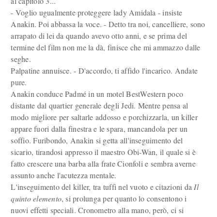
al capitolo 3...
- Voglio ugualmente proteggere lady Amidala - insiste
Anakin. Poi abbassa la voce. - Detto tra noi, cancelliere, sono
arrapato di lei da quando avevo otto anni, e se prima del
termine del film non me la dà, finisce che mi ammazzo dalle
seghe.
Palpatine annuisce. - D'accordo, ti affido l'incarico. Andate
pure.
Anakin conduce Padmé in un motel BestWestern poco
distante dal quartier generale degli Jedi. Mentre pensa al
modo migliore per saltarle addosso e porchizzarla, un killer
appare fuori dalla finestra e le spara, mancandola per un
soffio. Furibondo, Anakin si getta all'inseguimento del
sicario, tirandosi appresso il maestro Obi-Wan, il quale si è
fatto crescere una barba alla frate Cionfoli e sembra averne
assunto anche l'acutezza mentale.
L'inseguimento del killer, tra tuffi nel vuoto e citazioni da
Il
quinto elemento
, si prolunga per quanto lo consentono i
nuovi effetti speciali. Cronometro alla mano, però, ci si