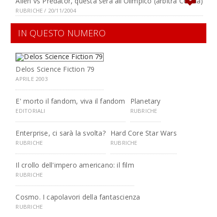
Alien vs Predator, questa sera all'Olimpico (arbitra Collina)
RUBRICHE / 20/11/2004
IN QUESTO NUMERO
Delos Science Fiction 79
APRILE 2003
E' morto il fandom, viva il fandom
Planetary
EDITORIALI
RUBRICHE
Enterprise, ci sarà la svolta?
Hard Core Star Wars
RUBRICHE
RUBRICHE
Il crollo dell'impero americano: il film
RUBRICHE
Cosmo. I capolavori della fantascienza
RUBRICHE