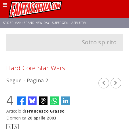
SPIDER-MAN: BRAND NEW DAY
SUPERGIRL
APPLE TV+
Sotto spirito
FRANCO RICCIARDIELLO
ZENDAYA
STAR TREK
AVENGERS: DOOMSDAY
NETFLIX
SADIE SINK
STAR TREK: STRANGE NEW WORLDS
Hard Core Star Wars
Segue - Pagina 2
4
Articolo di
Francesco Grasso
Domenica
20 aprile 2003
A
A