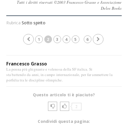
Tutti i diritti riservati ©2003 Francesco Grasso e Associazione
Delos Books
Rubrica
Sotto spirito
1
2
3
4
5
6
Francesco Grasso
La penna più ghignante e velenosa della SF italica. Si
sta battendo da anni, in campo internazionale, per far ammettere la
perfidia tra le discipline olimpiche.
Questo articolo ti è piaciuto?
2
Condividi questa pagina: