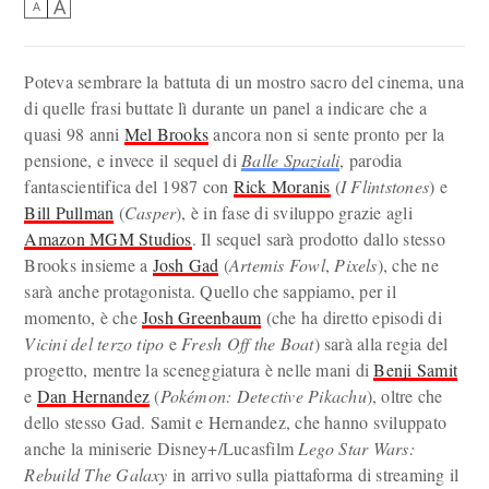
A
A
Poteva sembrare la battuta di un mostro sacro del cinema, una
di quelle frasi buttate lì durante un panel a indicare che a
quasi 98 anni
Mel Brooks
ancora non si sente pronto per la
pensione, e invece il sequel di
Balle Spaziali
, parodia
fantascientifica del 1987 con
Rick Moranis
(
I Flintstones
) e
Bill Pullman
(
Casper
), è in fase di sviluppo grazie agli
Amazon MGM Studios
. Il sequel sarà prodotto dallo stesso
Brooks insieme a
Josh Gad
(
Artemis Fowl
,
Pixels
), che ne
sarà anche protagonista. Quello che sappiamo, per il
momento, è che
Josh Greenbaum
(che ha diretto episodi di
Vicini del terzo tipo
e
Fresh Off the Boat
) sarà alla regia del
progetto, mentre la sceneggiatura è nelle mani di
Benji Samit
e
Dan Hernandez
(
Pokémon: Detective Pikachu
), oltre che
dello stesso Gad. Samit e Hernandez, che hanno sviluppato
anche la miniserie Disney+/Lucasfilm
Lego Star Wars:
Rebuild The Galaxy
in arrivo sulla piattaforma di streaming il