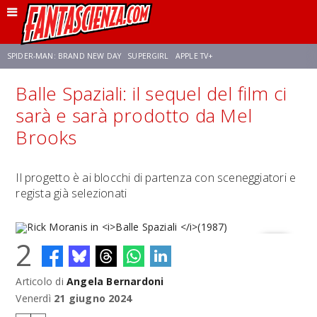
SPIDER-MAN: BRAND NEW DAY
SUPERGIRL
APPLE TV+
Balle Spaziali: il sequel del film ci
FRANCO RICCIARDIELLO
ZENDAYA
STAR TREK
AVENGERS: DOOMSDAY
sarà e sarà prodotto da Mel
Brooks
NETFLIX
SADIE SINK
STAR TREK: STRANGE NEW WORLDS
Il progetto è ai blocchi di partenza con sceneggiatori e
regista già selezionati
2
Articolo di
Angela Bernardoni
Rick Moranis in
Balle Spaziali
(1987)
Venerdì
21 giugno 2024