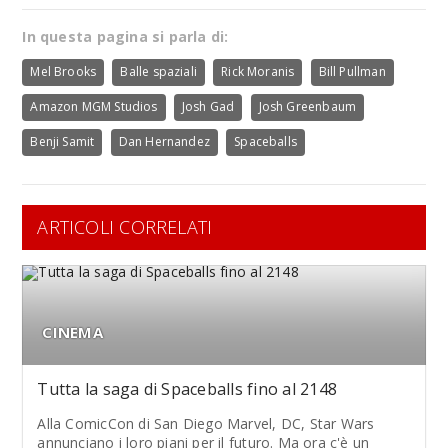
In questa pagina si parla di:
Mel Brooks
Balle spaziali
Rick Moranis
Bill Pullman
Amazon MGM Studios
Josh Gad
Josh Greenbaum
Benji Samit
Dan Hernandez
Spaceballs
ARTICOLI CORRELATI
CINEMA
Tutta la saga di Spaceballs fino al 2148
Alla ComicCon di San Diego Marvel, DC, Star Wars
annunciano i loro piani per il futuro. Ma ora c'è un