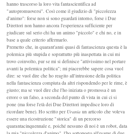
hanno trascorso la loro vita fantascientifica ad
"autopromuoversi". Così come il giudizio di "piccolezza
d'animo": forse non si sono guardati intorno, forse i Due
Direttori non hanno ancora l'esperienza sufficiente per
giudicare sul serio chi ha un animo "piccolo" e chi no, e in
base a quale criterio affermarlo.
Premetto che, in quarant'anni quasi di fantascienza questa è la
polemica più stupida e soprattutto píù inaspettata in cui mi
trovo coinvolto, pur se mi si definisce "attivissimo nel portare
avanti la polemica politica"; mi piacerebbe sapere cosa vuol
dire: se vuol dire che ho reagito all'intrusione della politica
nella fantascienza compiuta da altri rispondendo per le rime, è
giusto; ma se vuol dire che l'ho iniziata o promossa è un
errore o un falso, a seconda del punto di vista in cui ci si
pone (ma forse l'età dei Due Direttori impedisce loro di
ricordare bene). Ho scritto per
Urania
un articolo che voleva
essere una ricostruzione "storica" di un percorso
quarantacinquennale e, poiché nessuno di noi è un robot, data
la mia "piccolezza d'animo", l'ho sottoposto all'esame di due