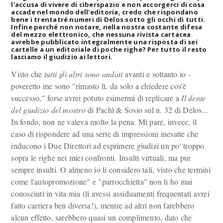
l'accusa di vivere di ciberspazio e non accorgerci di cosa
accade nel mondo dell'editoria, credo che rispondano
bene i trentatré numeri di Delos sotto gli occhi di tutti.
Infine perché non notare, nella nostra costante difesa
del mezzo elettronico, che nessuna rivista cartacea
avrebbe pubblicato integralmente una risposta di sei
cartelle a un editoriale di poche righe? Per tutto il resto
lasciamo il giudizio ai lettori.
Visto che
tutti gli altri sono andati
avanti e soltanto io -
poveretto me sono "rimasto lì, da solo a chiedere cos'è
successo," forse avrei potuto esimermi di replicare a
Il dente
del giudizio del mostro
di Pachì & Sosio sul n. 32 di Delos...
In fondo, non ne valeva molto la pena. Mi pare, invece, il
caso di rispondere ad una serie di impressioni inesatte che
inducono i Due Direttori ad esprimere giudizi un po' troppo
sopra le righe nei miei confronti. Insulti virtuali, ma pur
sempre insulti. O almeno io li considero tali, visto che termini
come l'autopromozione" e "parrocchietta" non li ho mai
conosciuti in vita mia (li avessi assiduamenti frequentati avrei
fatto carriera ben diversa!), mentre ad altri non farebbero
alcun effetto, sarebbero quasi un complimento, dato che