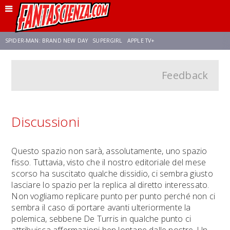
SPIDER-MAN: BRAND NEW DAY
SUPERGIRL
APPLE TV+
Feedback
FRANCO RICCIARDIELLO
ZENDAYA
STAR TREK
AVENGERS: DOOMSDAY
NETFLIX
SADIE SINK
STAR TREK: STRANGE NEW WORLDS
Discussioni
Questo spazio non sarà, assolutamente, uno spazio
fisso. Tuttavia, visto che il nostro editoriale del mese
scorso ha suscitato qualche dissidio, ci sembra giusto
lasciare lo spazio per la replica al diretto interessato.
Non vogliamo replicare punto per punto perché non ci
sembra il caso di portare avanti ulteriormente la
polemica, sebbene De Turris in qualche punto ci