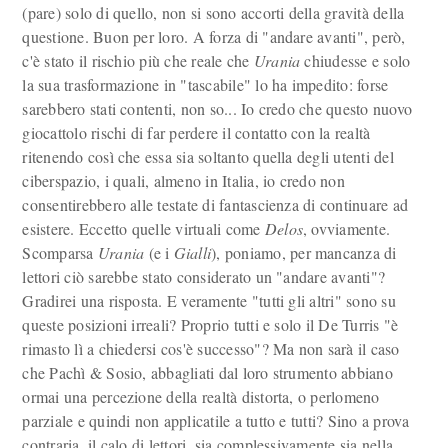
(pare) solo di quello, non si sono accorti della gravità della
questione. Buon per loro. A forza di "andare avanti", però,
c'è stato il rischio più che reale che
Urania
chiudesse e solo
la sua trasformazione in "tascabile" lo ha impedito: forse
sarebbero stati contenti, non so... Io credo che questo nuovo
giocattolo rischi di far perdere il contatto con la realtà
ritenendo così che essa sia soltanto quella degli utenti del
ciberspazio, i quali, almeno in Italia, io credo non
consentirebbero alle testate di fantascienza di continuare ad
esistere. Eccetto quelle virtuali come
Delos
, ovviamente.
Scomparsa
Urania
(e i
Gialli
), poniamo, per mancanza di
lettori ciò sarebbe stato considerato un "andare avanti"?
Gradirei una risposta. E veramente "tutti gli altri" sono su
queste posizioni irreali? Proprio tutti e solo il De Turris "è
rimasto lì a chiedersi cos'è successo"? Ma non sarà il caso
che Pachì & Sosio, abbagliati dal loro strumento abbiano
ormai una percezione della realtà distorta, o perlomeno
parziale e quindi non applicatile a tutto e tutti? Sino a prova
contraria, il calo di lettori, sia complessivamente sia nella