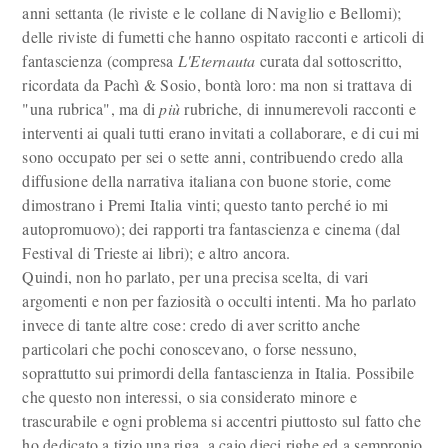
anni settanta (le riviste e le collane di Naviglio e Bellomi);
delle riviste di fumetti che hanno ospitato racconti e articoli di
fantascienza (compresa
L'Eternauta
curata dal sottoscritto,
ricordata da Pachì & Sosio, bontà loro: ma non si trattava di
"una rubrica", ma di
più
rubriche, di innumerevoli racconti e
interventi ai quali tutti erano invitati a collaborare, e di cui mi
sono occupato per sei o sette anni, contribuendo credo alla
diffusione della narrativa italiana con buone storie, come
dimostrano i Premi Italia vinti; questo tanto perché io mi
autopromuovo); dei rapporti tra fantascienza e cinema (dal
Festival di Trieste ai libri); e altro ancora.
Quindi, non ho parlato, per una precisa scelta, di vari
argomenti e non per faziosità o occulti intenti. Ma ho parlato
invece di tante altre cose: credo di aver scritto anche
particolari che pochi conoscevano, o forse nessuno,
soprattutto sui primordi della fantascienza in Italia. Possibile
che questo non interessi, o sia considerato minore e
trascurabile e ogni problema si accentri piuttosto sul fatto che
ho dedicato a tizio una riga, a caio dieci righe ed a sempronio