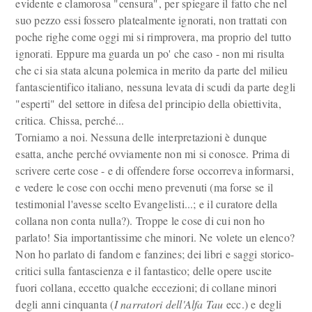
evidente e clamorosa "censura", per spiegare il fatto che nel
suo pezzo essi fossero platealmente ignorati, non trattati con
poche righe come oggi mi si rimprovera, ma proprio del tutto
ignorati. Eppure ma guarda un po' che caso - non mi risulta
che ci sia stata alcuna polemica in merito da parte del milieu
fantascientifico italiano, nessuna levata di scudi da parte degli
"esperti" del settore in difesa del principio della obiettivita,
critica. Chissa, perché...
Torniamo a noi. Nessuna delle interpretazioni è dunque
esatta, anche perché ovviamente non mi si conosce. Prima di
scrivere certe cose - e di offendere forse occorreva informarsi,
e vedere le cose con occhi meno prevenuti (ma forse se il
testimonial l'avesse scelto Evangelisti...; e il curatore della
collana non conta nulla?). Troppe le cose di cui non ho
parlato! Sia importantissime che minori. Ne volete un elenco?
Non ho parlato di fandom e fanzines; dei libri e saggi storico-
critici sulla fantascienza e il fantastico; delle opere uscite
fuori collana, eccetto qualche eccezioni; di collane minori
degli anni cinquanta (
I narratori dell'Alfa Tau
ecc.) e degli