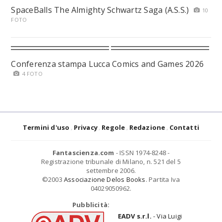
SpaceBalls The Almighty Schwartz Saga (A.S.S.)
10
FOTO
Conferenza stampa Lucca Comics and Games 2026
4 FOTO
Termini d'uso
Privacy
Regole
Redazione
Contatti
Fantascienza.com
- ISSN 1974-8248 -
Registrazione tribunale di Milano, n. 521 del 5
settembre 2006.
©2003
Associazione Delos Books
. Partita Iva
04029050962.
Pubblicità:
EADV s.r.l.
- Via Luigi