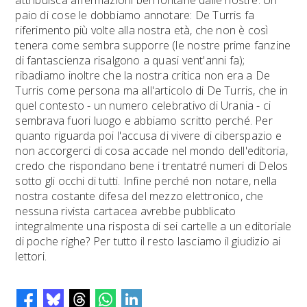
attribuisca affermazioni ben lontane dalle nostre. Un
paio di cose le dobbiamo annotare: De Turris fa
riferimento più volte alla nostra età, che non è così
tenera come sembra supporre (le nostre prime fanzine
di fantascienza risalgono a quasi vent'anni fa);
ribadiamo inoltre che la nostra critica non era a De
Turris come persona ma all'articolo di De Turris, che in
quel contesto - un numero celebrativo di Urania - ci
sembrava fuori luogo e abbiamo scritto perché. Per
quanto riguarda poi l'accusa di vivere di ciberspazio e
non accorgerci di cosa accade nel mondo dell'editoria,
credo che rispondano bene i trentatré numeri di Delos
sotto gli occhi di tutti. Infine perché non notare, nella
nostra costante difesa del mezzo elettronico, che
nessuna rivista cartacea avrebbe pubblicato
integralmente una risposta di sei cartelle a un editoriale
di poche righe? Per tutto il resto lasciamo il giudizio ai
lettori.