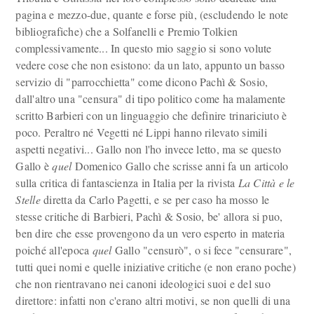
pagina e mezzo-due, quante e forse più, (escludendo le note
bibliografiche) che a Solfanelli e Premio Tolkien
complessivamente... In questo mio saggio si sono volute
vedere cose che non esistono: da un lato, appunto un basso
servizio di "parrocchietta" come dicono Pachì & Sosio,
dall'altro una "censura" di tipo politico come ha malamente
scritto Barbieri con un linguaggio che definire trinariciuto è
poco. Peraltro né Vegetti né Lippi hanno rilevato simili
aspetti negativi... Gallo non l'ho invece letto, ma se questo
Gallo è
quel
Domenico Gallo che scrisse anni fa un articolo
sulla critica di fantascienza in Italia per la rivista
La Città e le
Stelle
diretta da Carlo Pagetti, e se per caso ha mosso le
stesse critiche di Barbieri, Pachì & Sosio, be' allora si puo,
ben dire che esse provengono da un vero esperto in materia
poiché all'epoca
quel
Gallo "censurò", o si fece "censurare",
tutti quei nomi e quelle iniziative critiche (e non erano poche)
che non rientravano nei canoni ideologici suoi e del suo
direttore: infatti non c'erano altri motivi, se non quelli di una