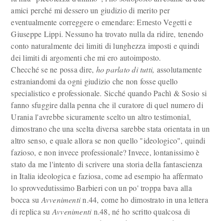
amici perché mi dessero un giudizio di merito per
eventualmente correggere o emendare: Ernesto Vegetti e
Giuseppe Lippi. Nessuno ha trovato nulla da ridire, tenendo
conto naturalmente dei limiti di lunghezza imposti e quindi
dei limiti di argomenti che mi ero autoimposto.
Checché se ne possa dire,
ho parlato di tutti,
assolutamente
estraniandomi da ogni giudizio che non fosse quello
specialistico e professionale. Sicché quando Pachì & Sosio si
fanno sfuggire dalla penna che il curatore di quel numero di
Urania l'avrebbe sicuramente scelto un altro testimonial,
dimostrano che una scelta diversa sarebbe stata orientata in un
altro senso, e quale allora se non quello "ideologico", quindi
fazioso, e non invece professionale? Invece, lontanissimo è
stato da me l'intento di scrivere una storia della fantascienza
in Italia ideologica e faziosa, come ad esempio ha affermato
lo sprovvedutissimo Barbieri con un po' troppa bava alla
bocca su
Avvenimenti
n.44, come ho dimostrato in una lettera
di replica su
Avvenimenti
n.48, né ho scritto qualcosa di