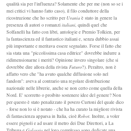
qualità sia per l'influenza? Solamente che per me (non so se i
mei critici vi hanno fatto caso), il filo conduttore della
ricostruzione che ho scritto per
Urania
è stato in genere la
presenza di autori o romanzi
italiani
, quindi quel che
Solfanelli ha fatto con libri, antologie e Premio Tolkien, per
la fantascienza ed il fantastico italiani e, senza dubbio assai
più importante e meritava essere segnalato. Forse il fatto che
sia stata una "piccolissima casa editrice" dovrebbe indurre a
ridimensionarne i meriti? Opinione invero singolare (che si
dovrebbe dire allora della rivista
Futuro
?). Peraltro, non è
affatto vero che "ha avuto qualche diffusione solo nel
fandom": aveva al contrario una regolare distribuzione
nazionale nelle librerie, anche se non certo come quella della
Nord. E' scorretto o proibito sostenere idee del genere? Non
per questo è stato penalizzato il povero Curtoni del quale dico
- forse non lo si è notato - che ha ha curato la migliore rivista
di fantascienza apparsa in Italia, cioè
Robot
. Inoltre, a voler
essere pignoli e ad usare il metro dei Due Direttori, a La
Tribuna e
Galassia
nel loro complesso sono dedicate una