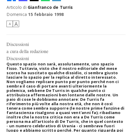
Articolo di
Gianfranco de Turris
Domenica
15 febbraio 1998
A
A
Discussioni
a cura della redazione
Discussioni
Questo spazio non sarà, assolutamente, uno spazio
fisso. Tuttavia, visto che il nostro editoriale del mese
scorso ha suscitato qualche dissidio, ci sembra giusto
lasciare lo spazio per la replica al diretto interessato.
Non vogliamo replicare punto per punto perché non ci
sembra il caso di portare avanti ulteriormente la
polemica, sebbene De Turris in qualche punto ci
attribuisca affermazioni ben lontane dalle nostre. Un
paio di cose le dobbiamo annotare: De Turris fa
riferimento più volte alla nostra età, che non è così
tenera come sembra supporre (le nostre prime fanzine di
fantascienza risalgono a quasi vent'anni fa); ribadiamo
inoltre che la nostra critica non era a De Turris come
persona ma all'articolo di De Turris, che in quel contesto
- un numero celebrativo di Urania - ci sembrava fuori
luogo e abbiamo scritto perché. Per quanto riguarda poi