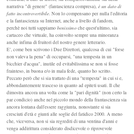
narrativa "di genere" (fantascienza compresa),
è un dato di
fatto incontrovertibile
. Non lo compensano per nulla l'editoria
e la fantascienza su Internet, anche a livello di fandom,
perchè noi tutti sappiamo
benissimo
che quest'ultimo, sia
cartaceo che virtuale, ha coinvolto sempre una minoranza
anche infima di fruitori del nostro genere letterario.
E', come ben scrivono i Due Direttori, qualcosa di cui "forse
non valeva la pena" di occuparsi, "una tempesta in un
bicchier d'acqua", inutile ed evitabilissima se non si fosse
frainteso, in buona e/o in mala fede, quanto ho scritto.
Peccato però che si sia trattato di una "tempesta" in cui si e,
abbondantemente trasceso in quanto ad epiteti usati. Il che
dimostra ancora una volta come la "pari dignità" (non certo la
par condicio) anche nel piccolo mondo della frantascienza sia
ancora lontana dall'essere raggiunta, nonostante si sia
cresciuti d'età e giunti alle soglie del fatidico 2000. A meno
che, viceversa, non si sia regrediti di una ventina d'anni e
venga addirittura considerato disdicevole o riprovevole