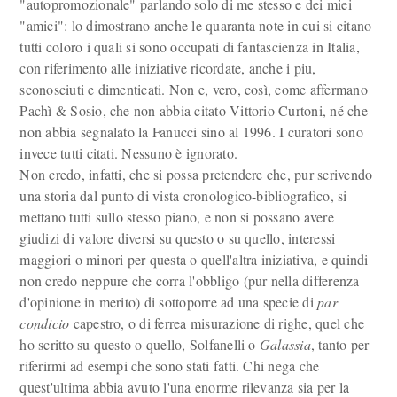
"autopromozionale" parlando solo di me stesso e dei miei
"amici": lo dimostrano anche le quaranta note in cui si citano
tutti coloro i quali si sono occupati di fantascienza in Italia,
con riferimento alle iniziative ricordate, anche i piu,
sconosciuti e dimenticati. Non e, vero, così, come affermano
Pachì & Sosio, che non abbia citato Vittorio Curtoni, né che
non abbia segnalato la Fanucci sino al 1996. I curatori sono
invece tutti citati. Nessuno è ignorato.
Non credo, infatti, che si possa pretendere che, pur scrivendo
una storia dal punto di vista cronologico-bibliografico, si
mettano tutti sullo stesso piano, e non si possano avere
giudizi di valore diversi su questo o su quello, interessi
maggiori o minori per questa o quell'altra iniziativa, e quindi
non credo neppure che corra l'obbligo (pur nella differenza
d'opinione in merito) di sottoporre ad una specie di
par
condicio
capestro, o di ferrea misurazione di righe, quel che
ho scritto su questo o quello, Solfanelli o
Galassia
, tanto per
riferirmi ad esempi che sono stati fatti. Chi nega che
quest'ultima abbia avuto l'una enorme rilevanza sia per la