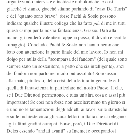
organizzando interviste e inchieste radiofoniche: e così,
giacché ci siamo, giacché stiamo parlando di "casa De Turris"
e del "quanto sono bravo", forse Pachì & Sosio possono
indicare qualche illustre collega che ha fatto
più
di me in tutti
questi campi per la nostra fantascienza. Grazie. Dati alla
mano, gli renderò volentieri, appena posso, il dovuto e sentito
omaggio). Concludo. Pachì & Sosio non hanno nemmeno
letto con attenzione la parte finale del mio lavoro. Io non mi
dolgo per nulla della "scomparsa del fandom" (del quale sono
sempre stato un sostenitore, a patto che sia intelligente), anzi
del fandom non parlo nel modo più assoluto! Sono assai
allarmato, piuttosto, della crisi della lettura in generale e di
quella di fantascienza in particolare nel nostro Paese. Il che,
se i Due Direttori permettono, è tutta un'altra cosa e assai più
importante! Se così non fosse non ascolteremmo un giorno sì
e uno no le lamentazioni degli addetti ai lavori sulle statistiche
e sulle inchieste circa gli scarsi lettori in Italia che ci relegano
agli ultimi gradini europei. Forse, però, i Due Direttori di
Delos essendo "andati avanti" su Intemet e occupandosi