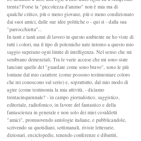
trenta? Forse la "piccolezza d'animo" non è mia ma di
qualche critico, più o meno giovane, più o meno condizionato
dai suoi amici, dalle sue idee politiche o - qui sì - dalla sua
"parrocchietta"...
In tanti e tanti anni di lavoro in questo ambiente ne ho viste di
tutti i colori, ma il tipo di polemiche nate intorno a questo mio
saggio superano ogni limite di intelligenza. Nel senso che mi
sembrano demenziali. Tra le varie accuse che mi sono state
lanciate quelle del "guardate come sono bravo", sono le più
lontane dal mio carattere (come possono testimoniare coloro
che mi conoscono sul serio) e, soprattutto, dal mio modo di
agire (come testimonia la mia attività, - diciamo
trentacinquennale? - in campo giornalistico, saggistico,
editoriale, radiofonico, in favore del fantastico e della
fantascienza in generale e non solo dei miei cosiddetti
"amici", promuovendo antologie italiane, e pubblicandole,
scrivendo su quotidiani, settimanali, riviste letterarie,
dizionari, enciclopedie, tenendo conferenze e dibattiti,