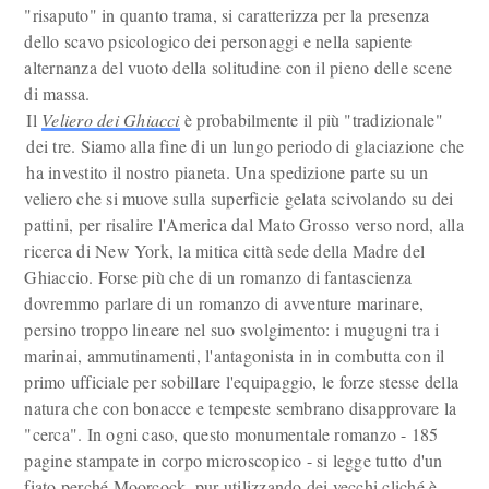
"risaputo" in quanto trama, si caratterizza per la presenza
dello scavo psicologico dei personaggi e nella sapiente
alternanza del vuoto della solitudine con il pieno delle scene
di massa.
Il
Veliero dei Ghiacci
è probabilmente il più "tradizionale"
dei tre. Siamo alla fine di un lungo periodo di glaciazione che
ha investito il nostro pianeta. Una spedizione parte su un
veliero che si muove sulla superficie gelata scivolando su dei
pattini, per risalire l'America dal Mato Grosso verso nord, alla
ricerca di New York, la mitica città sede della Madre del
Ghiaccio. Forse più che di un romanzo di fantascienza
dovremmo parlare di un romanzo di avventure marinare,
persino troppo lineare nel suo svolgimento: i mugugni tra i
marinai, ammutinamenti, l'antagonista in in combutta con il
primo ufficiale per sobillare l'equipaggio, le forze stesse della
natura che con bonacce e tempeste sembrano disapprovare la
"cerca". In ogni caso, questo monumentale romanzo - 185
pagine stampate in corpo microscopico - si legge tutto d'un
fiato perché Moorcock, pur utilizzando dei vecchi cliché è