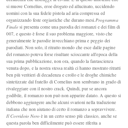
si muove Cornelius, eroe drogato ed allucinato, uccidendo
uomini con la sua fedele pistola ad aria compressa ed
organizzando feste orgiastiche che durano mesi
.Programma
Finale
si presenta come una parodia dei romanzi e dei film di
007, e questo è forse il suo problema maggiore, visto che
generalmente le parodie invecchiano prima e peggio dei
parodiati. Non solo, il ritratto mondo che esce dalle pagine
del romanzo poteva forse risultare scioccante all'epoca della
sua prima pubblicazione, non ora, quando la fantascienza
venuta dopo, e la nostra stessa realtà ci hanno mostrato ritratti
ben più veritieri di decadenza e crollo e le droghe chimiche
sintetizzate dal fratello di Cornelius non sembrano in grado di
rivaleggiare con il nostro crack. Quindi, pur se ancora
godibile, il romanzo non può non apparire datato. A questo si
debbono aggiungere anche alcuni svarioni nella traduzione
italiana che non aiutano di certo il romanzo a sopravvivere.
Il Corridoio Nero
è in un certo senso più classico, anche se
questa parola ben difficilmente può essere riferita a