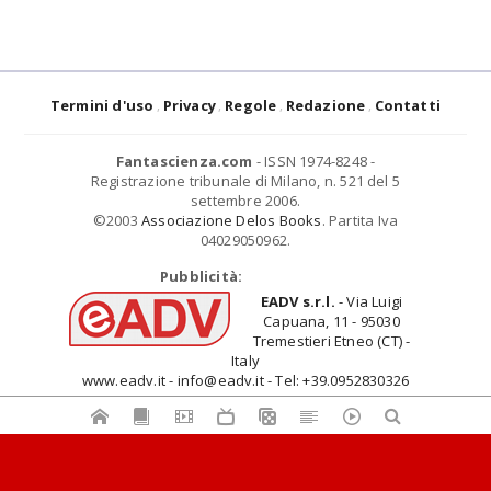
Termini d'uso
Privacy
Regole
Redazione
Contatti
Fantascienza.com
- ISSN 1974-8248 -
Registrazione tribunale di Milano, n. 521 del 5
settembre 2006.
©2003
Associazione Delos Books
. Partita Iva
04029050962.
Pubblicità:
EADV s.r.l.
- Via Luigi
Capuana, 11 - 95030
Tremestieri Etneo (CT) -
Italy
www.eadv.it - info@eadv.it - Tel: +39.0952830326