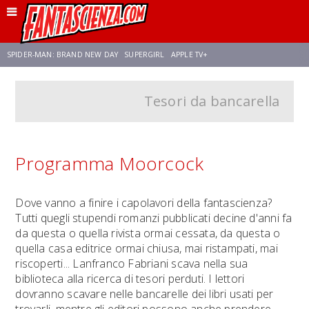
SPIDER-MAN: BRAND NEW DAY
SUPERGIRL
APPLE TV+
Tesori da bancarella
FRANCO RICCIARDIELLO
ZENDAYA
STAR TREK
AVENGERS: DOOMSDAY
NETFLIX
SADIE SINK
STAR TREK: STRANGE NEW WORLDS
Programma Moorcock
Dove vanno a finire i capolavori della fantascienza?
Tutti quegli stupendi romanzi pubblicati decine d'anni fa
da questa o quella rivista ormai cessata, da questa o
quella casa editrice ormai chiusa, mai ristampati, mai
riscoperti... Lanfranco Fabriani scava nella sua
biblioteca alla ricerca di tesori perduti. I lettori
dovranno scavare nelle bancarelle dei libri usati per