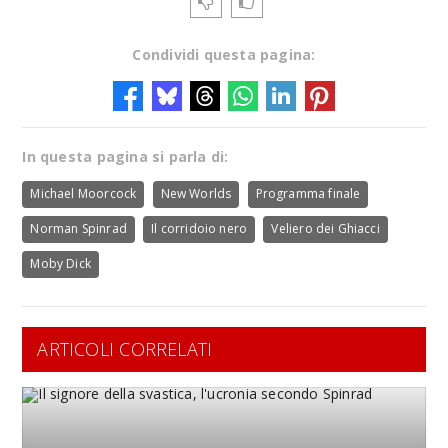
Condividi questa pagina:
In questa pagina si parla di:
Michael Moorcock
New Worlds
Programma finale
Norman Spinrad
Il corridoio nero
Veliero dei Ghiacci
Moby Dick
ARTICOLI CORRELATI