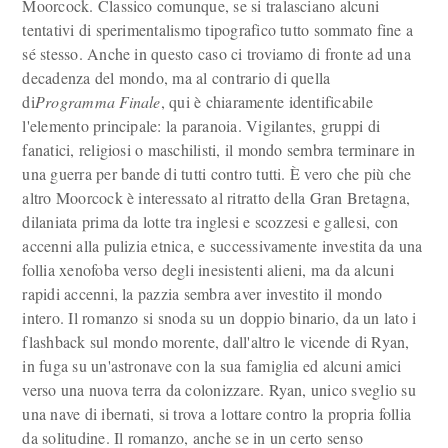
Moorcock. Classico comunque, se si tralasciano alcuni
tentativi di sperimentalismo tipografico tutto sommato fine a
sé stesso. Anche in questo caso ci troviamo di fronte ad una
decadenza del mondo, ma al contrario di quella
di
Programma Finale
, qui è chiaramente identificabile
l'elemento principale: la paranoia. Vigilantes, gruppi di
fanatici, religiosi o maschilisti, il mondo sembra terminare in
una guerra per bande di tutti contro tutti. È vero che più che
altro Moorcock è interessato al ritratto della Gran Bretagna,
dilaniata prima da lotte tra inglesi e scozzesi e gallesi, con
accenni alla pulizia etnica, e successivamente investita da una
follia xenofoba verso degli inesistenti alieni, ma da alcuni
rapidi accenni, la pazzia sembra aver investito il mondo
intero. Il romanzo si snoda su un doppio binario, da un lato i
flashback sul mondo morente, dall'altro le vicende di Ryan,
in fuga su un'astronave con la sua famiglia ed alcuni amici
verso una nuova terra da colonizzare. Ryan, unico sveglio su
una nave di ibernati, si trova a lottare contro la propria follia
da solitudine. Il romanzo, anche se in un certo senso