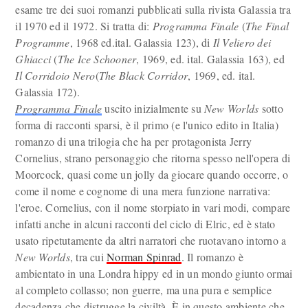
esame tre dei suoi romanzi pubblicati sulla rivista Galassia tra
il 1970 ed il 1972. Si tratta di:
Programma Finale
(
The Final
Programme
, 1968 ed.ital. Galassia 123), di
Il Veliero dei
Ghiacci
(
The Ice Schooner
, 1969, ed. ital. Galassia 163), ed
Il Corridoio Nero
(
The Black Corridor
, 1969, ed. ital.
Galassia 172).
Programma Finale
uscito inizialmente su
New Worlds
sotto
forma di racconti sparsi, è il primo (e l'unico edito in Italia)
romanzo di una trilogia che ha per protagonista Jerry
Cornelius, strano personaggio che ritorna spesso nell'opera di
Moorcock, quasi come un jolly da giocare quando occorre, o
come il nome e cognome di una mera funzione narrativa:
l'eroe. Cornelius, con il nome storpiato in vari modi, compare
infatti anche in alcuni racconti del ciclo di Elric, ed è stato
usato ripetutamente da altri narratori che ruotavano intorno a
New Worlds
, tra cui
Norman Spinrad
. Il romanzo è
ambientato in una Londra hippy ed in un mondo giunto ormai
al completo collasso; non guerre, ma una pura e semplice
decadenza che distrugge la civiltà. È in questo ambiente che