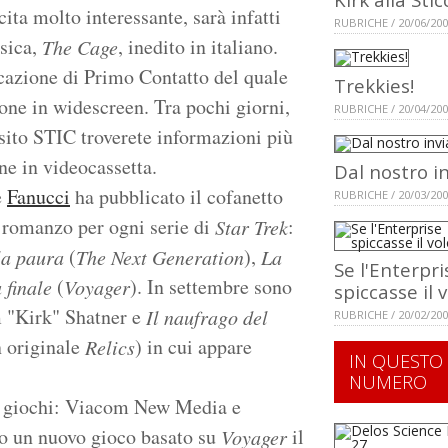
ita molto interessante, sarà infatti
RUBRICHE / 20/06/20
ssica,
, inedito in italiano.
The Cage
icazione di Primo Contatto del quale
Trekkies!
one in widescreen. Tra pochi giorni,
RUBRICHE / 20/04/20
 sito STIC troverete informazioni più
ane in videocassetta.
Dal nostro i
e
Fanucci
ha pubblicato il cofanetto
RUBRICHE / 20/03/20
 romanzo per ogni serie di
:
Star Trek
(
),
la paura
The Next Generation
La
Se l'Enterpri
(
). In settembre sono
 finale
Voyager
spiccasse il 
 "Kirk" Shatner e
Il naufrago del
RUBRICHE / 20/02/20
n originale
) in cui appare
Relics
IN QUESTO
NUMERO
ei giochi: Viacom New Media e
o un nuovo gioco basato su
il
Voyager