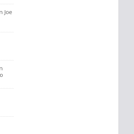
n Joe
on
to