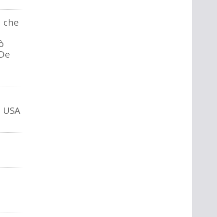
 che
ò
 De
te USA