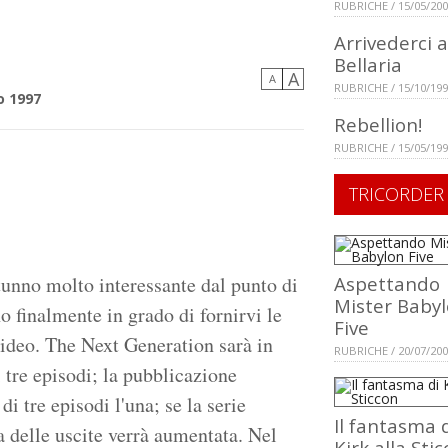
RUBRICHE / 15/05/20
Arrivederci a
Bellaria
A
a
A
RUBRICHE / 15/10/19
o 1997
Rebellion!
RUBRICHE / 15/05/19
TRICORDER
tunno molto interessante dal punto di
Aspettando
Mister Baby
no finalmente in grado di fornirvi le
Five
 Video. The Next Generation sarà in
RUBRICHE / 20/07/20
i tre episodi; la pubblicazione
i tre episodi l'una; se la serie
Il fantasma 
a delle uscite verrà aumentata. Nel
Kirk alla Sti