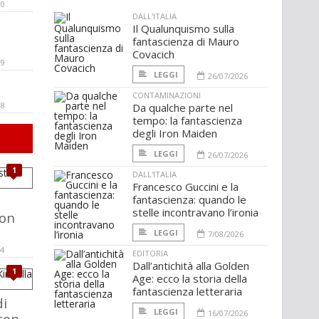
00
DALL'ITALIA
Il Qualunquismo sulla
fantascienza di Mauro
Covacich
99
LEGGI
26/07/2026
CONTAMINAZIONI
98
Da qualche parte nel
tempo: la fantascienza
degli Iron Maiden
LEGGI
26/07/2026
1
DALL'ITALIA
Francesco Guccini e la
fantascienza: quando le
stelle incontravano l’ironia
lon
LEGGI
7/08/2026
04
EDITORIA
Dall’antichità alla Golden
1
Age: ecco la storia della
fantascienza letteraria
di
LEGGI
16/07/2026
ccon