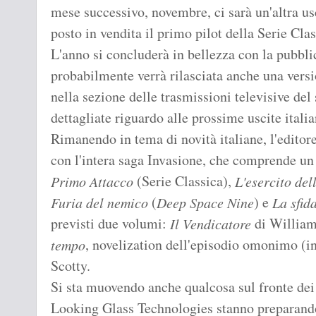
mese successivo, novembre, ci sarà un'altra usc
posto in vendita il primo pilot della Serie Cla
L'anno si concluderà in bellezza con la pubbl
probabilmente verrà rilasciata anche una versi
nella sezione delle trasmissioni televisive del
dettagliate riguardo alle prossime uscite itali
Rimanendo in tema di novità italiane, l'editor
con l'intera saga Invasione, che comprende un
(Serie Classica),
Primo Attacco
L'esercito del
(
) e
Furia del nemico
Deep Space Nine
La sfida
previsti due volumi:
di William
Il Vendicatore
, novelization dell'episodio omonimo (i
tempo
Scotty.
Si sta muovendo anche qualcosa sul fronte d
Looking Glass Technologies stanno preparand