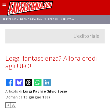
SPIDER-MAN: BRAND NEW DAY
SUPERGIRL
APPLE TV+
L'editoriale
FRANCO RICCIARDIELLO
ZENDAYA
AVENGERS: DOOMSDAY
STAR TREK
NETFLIX
SADIE SINK
CELIA ROSE GOODING
Leggi fantascienza? Allora credi
agli UFO!
Articolo di
Luigi Pachì e Silvio Sosio
Domenica
15 giugno 1997
A
A