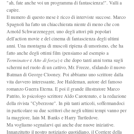
"ah, fate anche voi un programma di fantascienza!". Valli a
capire.
Il numero di questo mese è ricco di interviste succose. Marco
Spagnoli ha fatto un chiacchierata niente di meno che con
Arnold Schwarzenegger, uno degli attori più popolari
dell'action movie e del cinema di fantascienza degli ultimi
anni. Una montagna di muscoli ripiena di umorismo, che ha
fatto anche degli ottimi film (pensiamo ad esempio a
Terminator
e
Atto di forza
) e che dopo tanti anni torna sugli
schermi nel ruolo di un cattivo, Mr. Freeze, sfidando il nuovo
Batman di George Clooney. Poi abbiamo uno scrittore dalla
vita davvero interessante, Joe Haldeman, autore del famoso
romanzo Guerra Eterna. E poi il grande illustratore Marco
Patrito, lo psicologo scrittore Aldo Carotenuto, e la redazione
della rivista "Cyberzone". In più tanti articoli, soffermandoci
in particolare su due scrittori che negli ultimi tempi vanno per
la maggiore, Iain M. Banks e Harry Turtledove.
Ma vogliamo segnalarvi qui anche due nuove iniziative.
Innanzitutto il nostro notiziario quotidiano, il Corriere della