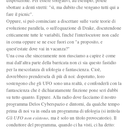
disposizione. Per essere sbrigativi, ad esempio, potete
sbottare a denti stretti: "sì, ma dubito che vengano tutti qui a
fare il picnic".
Oppure, si può cominciare a discettare sulle varie teorie di
evoluzione parallela, o sull'equazione di Drake, discutendone
criticamente tutte le variabili, finché l'interlocutore non cade
in coma oppure se ne esce fuori con "a proposito, e
quest'estate dove vai in vacanza?"
Una cosa che sinceramente non riusciamo a capire è come
mai dall'altra parte della barricata non ci sia questo fastidio
per la mescolanza di ufologia e fantascienza. Cioè,
dovrebbero prendersela di più di noi: dopotutto, loro
sostengono che gli UFO sono una realtà, e confonderli con la
fantascienza che è dichiaratamente finzione pone seri dubbi
su tutto quanto. Eppure. Alla radio dove facciamo il nostro
programma Delos Cyberspazio e dintorni, da qualche tempo
prima di noi va in onda un programma di ufologia (si intitola
Gli UFO non esistono
, ma è solo un titolo provocatorio). Il
conduttore del programma, quando ci ha visti, ci ha detto: