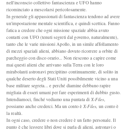
nell'inconscio collettivo fantascienza e UFO hanno
ricominciato a mescolarsi pericolosamente.
In generale gli appassionati di fantascienza tendono ad avere
un'impostazione mentale scientifica, e quindi scettica. Fanno
fatica a credere che ogni missione spaziale abbia avuto
contatti con UFO (tenuti segreti dal governo, naturalmente),
tanto che le varie missioni Apollo, in un simile affollamento
di mezzi spaziali alieni, abbiano dovuto ricorrere a orbite di
parcheggio con disco orario... Non riescono a capire come
mai questi alieni che arrivano sulla Terra con le loro
mirabolanti astronavi precipitino continuamente, di solito in
qualche deserto degli Stati Uniti possibilmente vicino a una
base militare segreta... e perché diamine debbano rapire
migliaia di esseri umani per fare esperimenti di dubbio gusto.
Intendiamoci, finché vediamo una puntata di
X-Files,
possiamo anche crederci. Ma un conto è
X-Files,
un conto è
la realtà.
In ogni caso, credere o non credere è un fatto personale. Il
punto è che leggere libri dove si parla di alieni, astronavi o