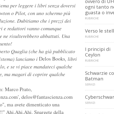
ovvero di U
tema per leggere i libri senza doversi
ogni tanto 
guasta o inv
ewton o Pilot, con uno schermo più
RUBRICHE
oluzione. Dubitiamo che i prezzi dei
ori e redattori vanno comunque
Verso le stel
ne ne risulterebbero abbattuti. Una
RUBRICHE
mento!
I principi di
oberto Quaglia (che ha già pubblicato
Ceylon
Delos Books
sistema) lanciamo i
, libri
RUBRICHE
lo, e se vi piace mandateci qualche
Schwarzie c
e, ma magari di coprire qualche
Batman
SERVIZI
m: Marco Prato,
enza.com', delos@fantascienza.com
Cyberschwar
SERVIZI
o", ma avete dimenticato una
!!" Ahi,Ahi,Ahi. Spargete della