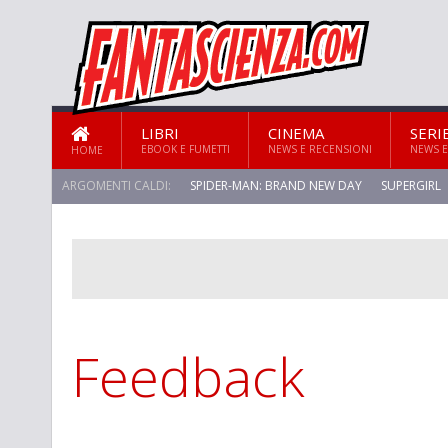
LIBRI
CINEMA
SERI
EBOOK E FUMETTI
NEWS E RECENSIONI
NEWS E
HOME
ARGOMENTI CALDI:
SPIDER-MAN: BRAND NEW DAY
SUPERGIRL
STAR TREK: STRANGE NEW WORLDS
Feedback