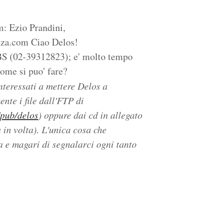
: Ezio Prandini,
za.com Ciao Delos!
S (02-39312823); e' molto tempo
come si puo' fare?
nteressati a mettere Delos a
ente i file dall'FTP di
/pub/delos
) oppure dai cd in allegato
a in volta). L'unica cosa che
a e magari di segnalarci ogni tanto