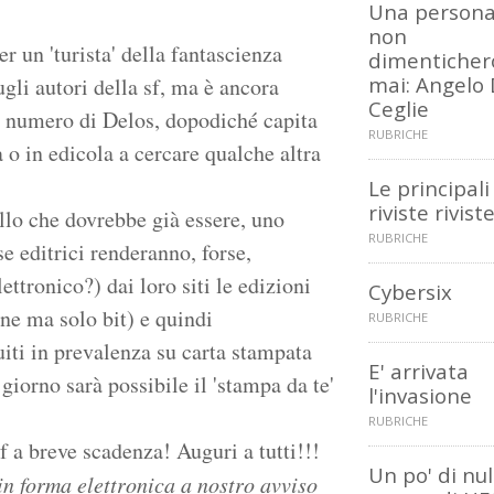
Una persona
non
r un 'turista' della fantascienza
dimenticher
mai: Angelo
ugli autori della sf, ma è ancora
Ceglie
ni numero di Delos, dopodiché capita
RUBRICHE
 o in edicola a cercare qualche altra
Le principali
riviste rivis
llo che dovrebbe già essere, uno
RUBRICHE
se editrici renderanno, forse,
ettronico?) dai loro siti le edizioni
Cybersix
ne ma solo bit) e quindi
RUBRICHE
uiti in prevalenza su carta stampata
E' arrivata
giorno sarà possibile il 'stampa da te'
l'invasione
RUBRICHE
f a breve scadenza! Auguri a tutti!!!
Un po' di nul
in forma elettronica a nostro avviso