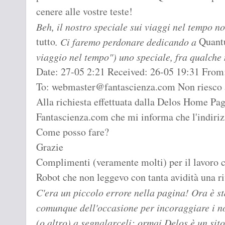
cenere alle vostre teste!
Beh, il nostro speciale sui viaggi nel tempo n
tutto
Quant
. Ci faremo perdonare dedicando a
viaggio nel tempo") uno speciale, fra qualche
Date: 27-05 2:21 Received: 26-05 19:31 From
To: webmaster@fantascienza.com Non riesco a
Alla richiesta effettuata dalla Delos Home Pa
Fantascienza.com che mi informa che l'indiriz
Come posso fare?
Grazie
Complimenti (veramente molti) per il lavoro c
Robot che non leggevo con tanta avidità una ri
C'era un piccolo errore nella pagina! Ora è s
comunque dell'occasione per incoraggiare i nos
(o altro) a segnalarceli: ormai Delos è un sit