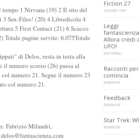
Fiction 27
 tempo 1 Nirvana (19) 2 Il sito del
GIUGNO 1997
i 3 Sex-Files! (20) 4 Libredicola 4
Leggi
ettura 5 First Contact (21) 6 Scacco
fantascienza
) Totale pagine servite: 6.075Totale
Allora credi 
UFO!
EDITORIALI
pati" di Delos, resta in testa alla
e il numero scorso (26) passa al
Racconti per
o col numero 21. Segue il numero 23
comincia
ato col numero 21.
RUBRICHE
Feedback
RUBRICHE
Star Trek: 
: Fabrizio Milandri,
RUBRICHE
, delos@fantascienza.com