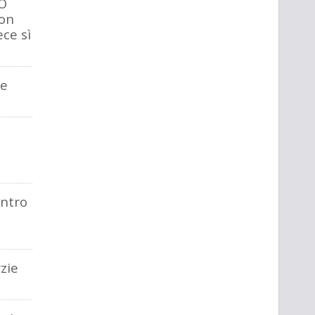
FO
non
ece sì
le
ontro
zie