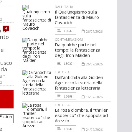
02
DALL'ITALIA
Il Qualunquismo sulla
fantascienza di Mauro
02
Covacich
4
a e
LEGGI
26/07/2026
unto
CONTAMINAZIONI
Da qualche parte nel
de
tempo: la fantascienza
degli Iron Maiden
Fusco
LEGGI
26/07/2026
i da
EDITORIA
an
Dall’antichità alla Golden
Age: ecco la storia della
02
fantascienza letteraria
LEGGI
16/07/2026
EDITORIA
La rosa d'ombra, il "thriller
esoterico" che spopola ad
Arezzo
e
LEGGI
24/07/2026