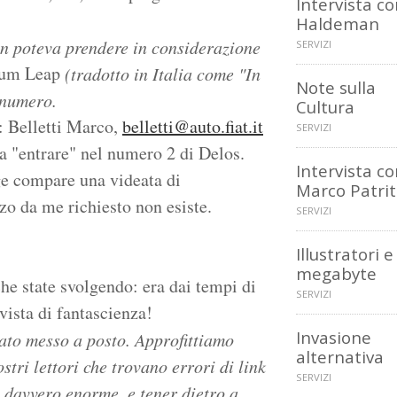
Intervista co
Haldeman
on poteva prendere in considerazione
SERVIZI
um Leap
(tradotto in Italia come "In
Note sulla
 numero.
Cultura
: Belletti Marco,
belletti@auto.fiat.it
SERVIZI
 "entrare" nel numero 2 di Delos.
Intervista c
ge compare una videata di
Marco Patri
zo da me richiesto non esiste.
SERVIZI
Illustratori e
megabyte
he state svolgendo: era dai tempi di
SERVIZI
vista di fantascienza!
Invasione
tato messo a posto. Approfittiamo
alternativa
tri lettori che trovano errori di link
SERVIZI
o davvero enorme, e tener dietro a