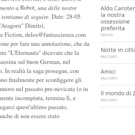
Robot
tamento a
, una delle nostre
Aldo Caroten
la nostra
Date: 28-05
 tentiamo di seguire.
ossessione
"Aragorn" Dimitri,
preferita
e Fiction, delos@fantascienza.com
SERVIZI
sione per fare una annotazione, che da
Notte in citt
ante "L'Eternauta" dicevate che la
RACCONTI
assassina sul buon German, nel
o. In realtà la saga prosegue, con
Amici
ono finalmente per sconfiggere gli
RACCONTI
 nuovo nel passato pre-nevicata (o in
Il mondo di 
mente incompiuta, termina lì, e
RACCONTI
iegarci quest'ultimo passato.
nche di non essere stato