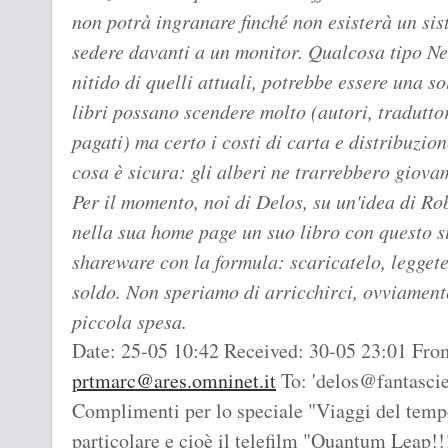
non potrà ingranare finché non esisterà un sis
sedere davanti a un monitor. Qualcosa tipo N
nitido di quelli attuali, potrebbe essere una s
libri possano scendere molto (autori, tradutt
pagati) ma certo i costi di carta e distribuzio
cosa è sicura: gli alberi ne trarrebbero giova
Per il momento, noi di Delos, su un'idea di R
nella sua home page un suo libro con questo 
shareware con la formula: scaricatelo, leggete
soldo. Non speriamo di arricchirci, ovviament
piccola spesa.
Date: 25-05 10:42 Received: 30-05 23:01 Fro
prtmarc@ares.omninet.it
To: 'delos@fantasci
Complimenti per lo speciale "Viaggi del temp
particolare e cioè il telefilm "Quantum Leap!!