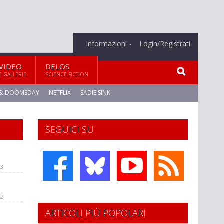
Informazioni
Login/Registrati
VIDEO
DELOS
E GALLERIE
SCIENCE FICTION
S: DOOMSDAY
NETFLIX
SADIE SINK
SEGUICI SU
03
02
ARTICOLI PIÙ POPOLARI