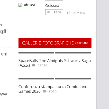
Odissea
LEGGI
15/07/2026
?
agli
GALLERIE FOTOGRAFICHE
Vedi tutte
 chi
SpaceBalls The Almighty Schwartz Saga
(A.S.S.)
10 FOTO
Conferenza stampa Lucca Comics and
Games 2026
4 FOTO
WWW