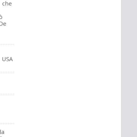
 che
ò
 De
te USA
la