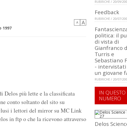
RUBRICHE / 20/09/20
Feedback
RUBRICHE / 20/07/20
A
a
A
o 1997
Fantascienz
politica: il p
di vista di
Gianfranco 
Turris e
Sebastiano 
- intervistat
un giovane f
RUBRICHE / 20/07/20
IN QUESTO
 Delos più lette e la classificata
NUMERO
ene conto soltanto del sito su
si i lettori del mirror su MC Link
los in ftp o che la ricevono attraverso
Delos Scienc