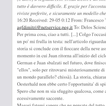
tutto è davvero difficile. E grazie per l'accos
riviste preferite, e sicuramente un modello che
16:20 Received: 29-05 0:12 From: Francesco 
agfdimitri@netservice.peg.it
To: Delos Scienc
Per prima cosa, ciao a tutti. [...] Colgo l'occa
un po' mi frulla in testa: nell'articolo riguard
storia si conclude con il fioccare della neve 
momento in cui Juan ritorna all'inizio del cicl
German e Juan sbalzati nel futuro, dove finisc
"ellos", solo per ritrovarsi misteriosamente di
un mondo parallelo? chissà). La storia, chiara
Oesterhald non ebbe certo l'opportunita' di sp
Spero che non m sia sfuggito qualcosa, come a
ecessivamente saccente.
Magari fatemi sapere che ne pensate del tutto.