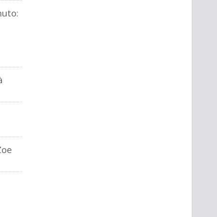
uto:
à
Zoe