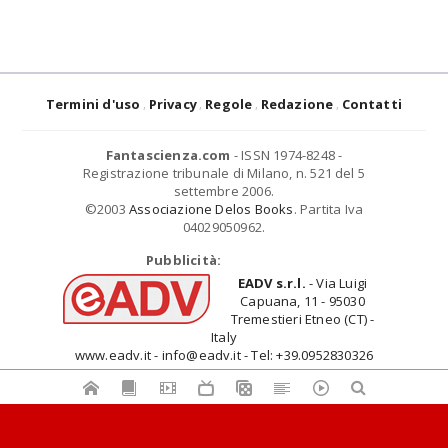
Termini d'uso
Privacy
Regole
Redazione
Contatti
Fantascienza.com
- ISSN 1974-8248 -
Registrazione tribunale di Milano, n. 521 del 5
settembre 2006.
©2003
Associazione Delos Books
. Partita Iva
04029050962.
Pubblicità:
EADV s.r.l.
- Via Luigi
Capuana, 11 - 95030
Tremestieri Etneo (CT) -
Italy
www.eadv.it - info@eadv.it - Tel: +39.0952830326