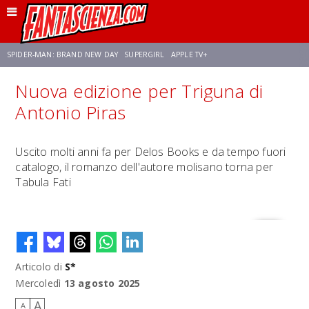
SPIDER-MAN: BRAND NEW DAY
SUPERGIRL
APPLE TV+
Nuova edizione per Triguna di
FRANCO RICCIARDIELLO
ZENDAYA
STAR TREK
AVENGERS: DOOMSDAY
Antonio Piras
NETFLIX
SADIE SINK
CELIA ROSE GOODING
Uscito molti anni fa per Delos Books e da tempo fuori
catalogo, il romanzo dell'autore molisano torna per
Tabula Fati
Articolo di
S*
Mercoledì
13 agosto 2025
A
A