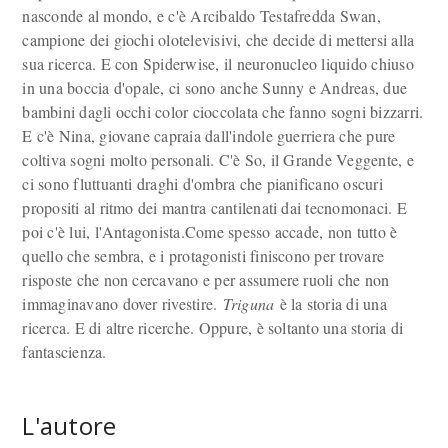
nasconde al mondo, e c'è Arcibaldo Testafredda Swan,
campione dei giochi olotelevisivi, che decide di mettersi alla
sua ricerca. E con Spiderwise, il neuronucleo liquido chiuso
in una boccia d'opale, ci sono anche Sunny e Andreas, due
bambini dagli occhi color cioccolata che fanno sogni bizzarri.
E c'è Nina, giovane capraia dall'indole guerriera che pure
coltiva sogni molto personali. C'è So, il Grande Veggente, e
ci sono fluttuanti draghi d'ombra che pianificano oscuri
propositi al ritmo dei mantra cantilenati dai tecnomonaci. E
poi c'è lui, l'Antagonista.Come spesso accade, non tutto è
quello che sembra, e i protagonisti finiscono per trovare
risposte che non cercavano e per assumere ruoli che non
immaginavano dover rivestire.
Triguna
è la storia di una
ricerca. E di altre ricerche. Oppure, è soltanto una storia di
fantascienza.
L'autore