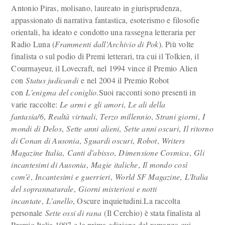
Antonio Piras, molisano, laureato in giurisprudenza,
appassionato di narrativa fantastica, esoterismo e filosofie
orientali, ha ideato e condotto una rassegna letteraria per
Radio Luna (
Frammenti dall'Archivio di Pok
). Più volte
finalista o sul podio di Premi letterari, tra cui il Tolkien, il
Courmayeur, il Lovecraft, nel 1994 vince il Premio Alien
con
Status judicandi
e nel 2004 il Premio Robot
con
L'enigma del coniglio
.Suoi racconti sono presenti in
varie raccolte:
Le armi e gli amori
,
Le ali della
fantasia/6
,
Realtà virtuali
,
Terzo millennio
,
Strani giorni
,
I
mondi di Delos
,
Sette anni alieni
,
Sette anni oscuri
,
Il ritorno
di Conan di Ausonia
,
Sguardi oscuri
,
Robot
,
Writers
Magazine Italia
,
Canti d'abisso
,
Dimensione Cosmica
,
Gli
incantesimi di Ausonia
,
Magie italiche
,
Il mondo così
com'è
,
Incantesimi e guerrieri
,
World SF Magazine
,
L'Italia
del soprannaturale
,
Giorni misteriosi e notti
incantate
,
L'anello
, Oscure inquietudini.La raccolta
personale
Sette ossi di rana
(Il Cerchio) è stata finalista al
Premio Italia 1997 e la prima edizione del romanzo qui